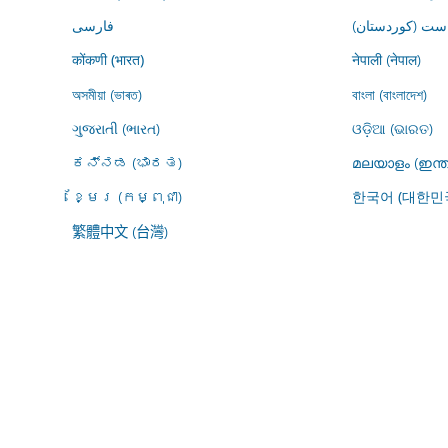
ڕاست (کوردستان
فارسى
नेपाली (नेपाल)
कोंकणी (भारत)
অসমীয়া (ভাৰত)
বাংলা (বাংলাদেশ)
ગુજરાતી (ભારત)
ଓଡ଼ିଆ (ଭାରତ)
ಕನ್ನಡ (ಭಾರತ)
മലയാളം (ഇന്ത
ខ្មែរ (កម្ពុជា)
한국어 (대한민
繁體中文 (台灣)