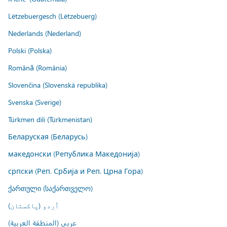
Lëtzebuergesch (Lëtzebuerg)
Nederlands (Nederland)
Polski (Polska)
Română (România)
Slovenčina (Slovenská republika)
Svenska (Sverige)
Türkmen dili (Türkmenistan)
Беларуская (Беларусь)
македонски (Република Македонија)
српски (Реп. Србија и Реп. Црна Гора)
ქართული (საქართველო)
اُردو (پاکستان)
عربي (المنطقة العربية)