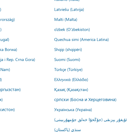
)
Latviešu (Latvija)
rország)
Malti (Malta)
)
o'zbek (O'zbekiston)
ugal)
Quechua simi (America Latina)
ika Borwa)
Shqip (shqipëri)
ija i Rep. Crna Gora)
Suomi (Suomi)
t Nam)
Türkçe (Türkiye)
)
Ελληνικά (Ελλάδα)
ргызстан)
Қазақ (Қазақстан)
я)
српски (Босна и Херцеговина)
кистон)
Українська (Україна)
ئۇيغۇر يېزىقى (جۇڭخۇا خەلق جۇمھۇرىيىتى)
سنڌي (پاکستان)