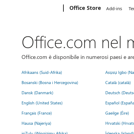
Microsoft
Office Store
Add-ins
Te
Office.com nel
Office.com è disponibile in numerosi paesi e aree
Afrikaans (Suid-Afrika)
Asụsụ Igbo (Naị
Bosanski (Bosna i Hercegovina)
Català (català)
Dansk (Danmark)
Deutsch (Deuts
English (United States)
Español (España
Français (France)
Gaeilge (Éire)
Hausa (Najeriya)
Hrvatski (Hrvat
isiZulu (iNingizimu Afrika)
Íslenska (ísland)