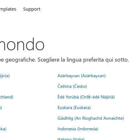
mplates
Support
 mondo
 geografiche. Scegliere la lingua preferita qui sotto.
jịrịa)
Azərbaycan (Azərbaycan)
Čeština (Česko)
chland)
Èdè Yorùbá (Orilẹ̀-èdè Nàìjíríà)
)
Euskara (Euskara)
Gàidhlig (An Rìoghachd Aonaichte)
ska)
Indonesia (Indonesia)
Italiano (Italia)