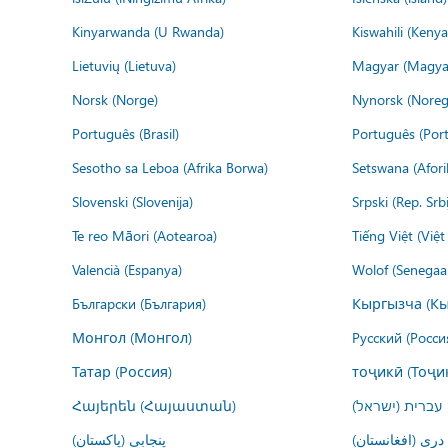
Kinyarwanda (U Rwanda)
Kiswahili (Kenya
Lietuvių (Lietuva)
Magyar (Magya
Norsk (Norge)
Nynorsk (Noreg
Português (Brasil)
Português (Port
Sesotho sa Leboa (Afrika Borwa)
Setswana (Afor
Slovenski (Slovenija)
Srpski (Rep. Srb
Te reo Māori (Aotearoa)
Tiếng Việt (Việ
Valencià (Espanya)
Wolof (Senegaal
Български (България)
Кыргызча (Кы
Монгол (Монгол)
Русский (Росси
Татар (Россия)
тоҷикӣ (Тоҷи
Հայերեն (Հայաստան)
עברית (ישראל)
درى (افغانستان)
پنجابی (پاکستان)