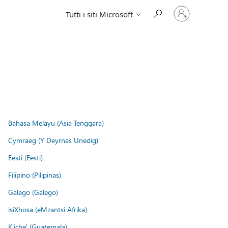
Accedi
Tutti i siti Microsoft
con
il
tuo
account
Bahasa Melayu (Asia Tenggara)
Cymraeg (Y Deyrnas Unedig)
Eesti (Eesti)
Filipino (Pilipinas)
Galego (Galego)
isiXhosa (eMzantsi Afrika)
K'iche' (Guatemala)