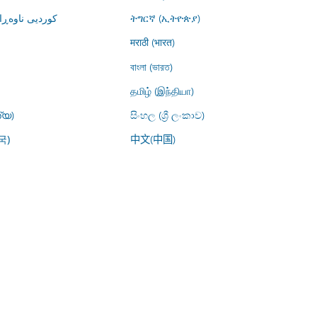
کوردیی ناوە)
ትግርኛ (ኢትዮጵያ)
मराठी (भारत)
বাংলা (ভারত)
தமிழ் (இந்தியா)
്യ)
සිංහල (ශ්‍රී ලංකාව)
中文(中国)
국)