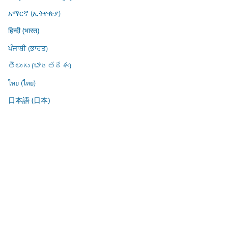
አማርኛ (ኢትዮጵያ)
हिन्दी (भारत)
ਪੰਜਾਬੀ (ਭਾਰਤ)
తెలుగు (భారతదేశం)
ไทย (ไทย)
日本語 (日本)