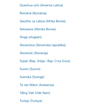
Quechua simi (America Latina)
Română (România)
Sesotho sa Leboa (Afrika Borwa)
Setswana (Aforika Borwa)
Shqip (shqipëri)
Slovenčina (Slovenská republika)
Slovenski (Slovenija)
Srpski (Rep. Srbija i Rep. Crna Gora)
Suomi (Suomi)
Svenska (Sverige)
Te reo Māori (Aotearoa)
Tiếng Việt (Việt Nam)
Türkçe (Türkiye)