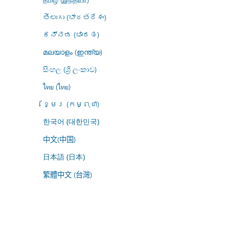
తెలుగు (భారతదేశం)
ಕನ್ನಡ (ಭಾರತ)
മലയാളം (ഇന്ത്യ)
සිංහල (ශ්‍රී ලංකාව)
ไทย (ไทย)
ខ្មែរ (កម្ពុជា)
한국어 (대한민국)
中文(中国)
日本語 (日本)
繁體中文 (台灣)