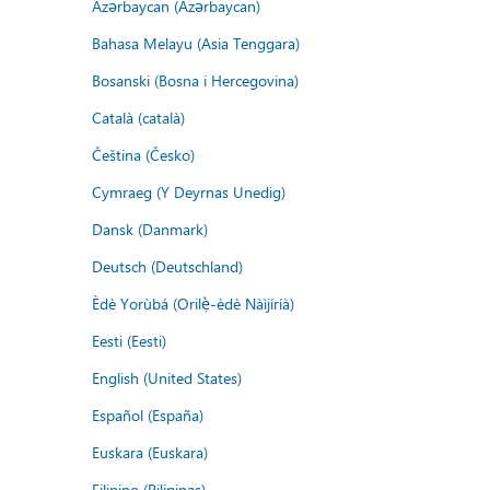
Azərbaycan (Azərbaycan)
Bahasa Melayu (Asia Tenggara)
Bosanski (Bosna i Hercegovina)
Català (català)
Čeština (Česko)
Cymraeg (Y Deyrnas Unedig)
Dansk (Danmark)
Deutsch (Deutschland)
Èdè Yorùbá (Orilẹ̀-èdè Nàìjíríà)
Eesti (Eesti)
English (United States)
Español (España)
Euskara (Euskara)
Filipino (Pilipinas)