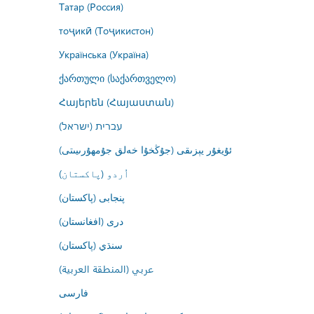
Татар (Россия)
тоҷикӣ (Тоҷикистон)
Українська (Україна)
ქართული (საქართველო)
Հայերեն (Հայաստան)
עברית (ישראל)
ئۇيغۇر يېزىقى (جۇڭخۇا خەلق جۇمھۇرىيىتى)
اُردو (پاکستان)
پنجابی (پاکستان)
درى (افغانستان)
سنڌي (پاکستان)
عربي (المنطقة العربية)
فارسى