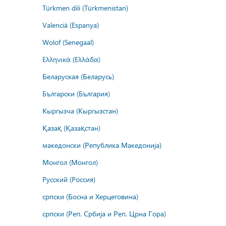
Türkmen dili (Türkmenistan)
Valencià (Espanya)
Wolof (Senegaal)
Ελληνικά (Ελλάδα)
Беларуская (Беларусь)
Български (България)
Кыргызча (Кыргызстан)
Қазақ (Қазақстан)
македонски (Република Македонија)
Монгол (Монгол)
Русский (Россия)
српски (Босна и Херцеговина)
српски (Реп. Србија и Реп. Црна Гора)