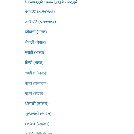
کوردیی ناوەڕاست (کوردستان)
ትግርኛ (ኢትዮጵያ)
አማርኛ (ኢትዮጵያ)
कोंकणी (भारत)
नेपाली (नेपाल)
मराठी (भारत)
हिन्दी (भारत)
অসমীয়া (ভাৰত)
বাংলা (বাংলাদেশ)
বাংলা (ভারত)
ਪੰਜਾਬੀ (ਭਾਰਤ)
ગુજરાતી (ભારત)
ଓଡ଼ିଆ (ଭାରତ)
தமிழ் (இந்தியா)