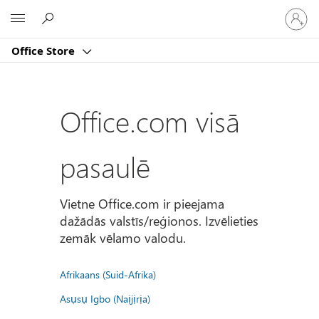
Pierakst
Microsoft
savā
kontā
Office Store
Office.com visā
pasaulē
Vietne Office.com ir pieejama
dažādās valstīs/reģionos. Izvēlieties
zemāk vēlamo valodu.
Afrikaans (Suid-Afrika)
Asụsụ Igbo (Naịjịrịa)