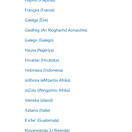
Français (France)
Gaeilge (Éire)
Gàidhlig (An Rìoghachd Aonaichte)
Galego (Galego)
Hausa (Najeriya)
Hrvatski (Hrvatska)
Indonesia (Indonesia)
isiXhosa (eMzantsi Afrika)
isiZulu (iNingizimu Afrika)
Íslenska (ísland)
Italiano (Italia)
K'iche' (Guatemala)
Kinyarwanda (U Rwanda)