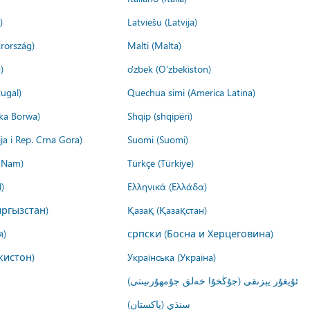
)
Latviešu (Latvija)
rország)
Malti (Malta)
)
o'zbek (O'zbekiston)
ugal)
Quechua simi (America Latina)
ika Borwa)
Shqip (shqipëri)
ija i Rep. Crna Gora)
Suomi (Suomi)
t Nam)
Türkçe (Türkiye)
)
Ελληνικά (Ελλάδα)
ргызстан)
Қазақ (Қазақстан)
я)
српски (Босна и Херцеговина)
кистон)
Українська (Україна)
ئۇيغۇر يېزىقى (جۇڭخۇا خەلق جۇمھۇرىيىتى)
سنڌي (پاکستان)