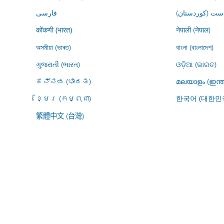
ڕاست (کوردستان
فارسى
नेपाली (नेपाल)
कोंकणी (भारत)
অসমীয়া (ভাৰত)
বাংলা (বাংলাদেশ)
ગુજરાતી (ભારત)
ଓଡ଼ିଆ (ଭାରତ)
ಕನ್ನಡ (ಭಾರತ)
മലയാളം (ഇന്ത
ខ្មែរ (កម្ពុជា)
한국어 (대한민
繁體中文 (台灣)