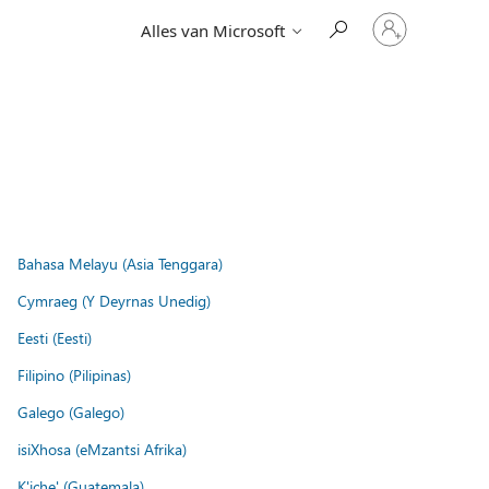
Meld
Alles van Microsoft
je
aan
bij
je
account
Bahasa Melayu (Asia Tenggara)
Cymraeg (Y Deyrnas Unedig)
Eesti (Eesti)
Filipino (Pilipinas)
Galego (Galego)
isiXhosa (eMzantsi Afrika)
K'iche' (Guatemala)