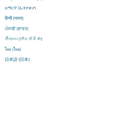
አማርኛ (ኢትዮጵያ)
हिन्दी (भारत)
ਪੰਜਾਬੀ (ਭਾਰਤ)
తెలుగు (భారతదేశం)
ไทย (ไทย)
日本語 (日本)