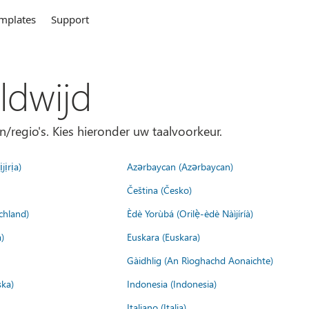
mplates
Support
ldwijd
n/regio's. Kies hieronder uw taalvoorkeur.
jịrịa)
Azərbaycan (Azərbaycan)
Čeština (Česko)
chland)
Èdè Yorùbá (Orilẹ̀-èdè Nàìjíríà)
)
Euskara (Euskara)
Gàidhlig (An Rìoghachd Aonaichte)
ska)
Indonesia (Indonesia)
Italiano (Italia)