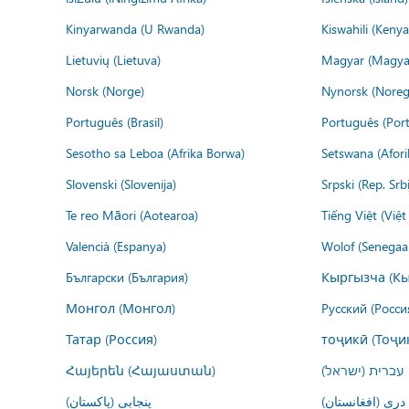
Kinyarwanda (U Rwanda)
Kiswahili (Kenya
Lietuvių (Lietuva)
Magyar (Magya
Norsk (Norge)
Nynorsk (Noreg
Português (Brasil)
Português (Port
Sesotho sa Leboa (Afrika Borwa)
Setswana (Afor
Slovenski (Slovenija)
Srpski (Rep. Srb
Te reo Māori (Aotearoa)
Tiếng Việt (Việ
Valencià (Espanya)
Wolof (Senegaal
Български (България)
Кыргызча (Кы
Монгол (Монгол)
Русский (Росси
Татар (Россия)
тоҷикӣ (Тоҷи
Հայերեն (Հայաստան)
עברית (ישראל)
درى (افغانستان)
پنجابی (پاکستان)