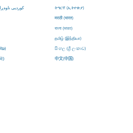
کوردیی ناوە)
ትግርኛ (ኢትዮጵያ)
मराठी (भारत)
বাংলা (ভারত)
தமிழ் (இந்தியா)
്യ)
සිංහල (ශ්‍රී ලංකාව)
中文(中国)
국)