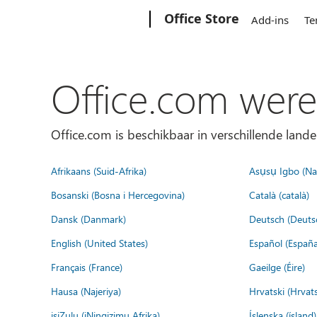
Microsoft
Office Store
Add-ins
Te
Office.com were
Office.com is beschikbaar in verschillende lande
Afrikaans (Suid-Afrika)
Asụsụ Igbo (Naị
Bosanski (Bosna i Hercegovina)
Català (català)
Dansk (Danmark)
Deutsch (Deuts
English (United States)
Español (España
Français (France)
Gaeilge (Éire)
Hausa (Najeriya)
Hrvatski (Hrvat
isiZulu (iNingizimu Afrika)
Íslenska (ísland)