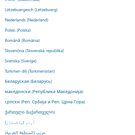
Lëtzebuergesch (Lëtzebuerg)
Nederlands (Nederland)
Polski (Polska)
Română (România)
Slovenčina (Slovenská republika)
Svenska (Sverige)
Türkmen dili (Türkmenistan)
Беларуская (Беларусь)
македонски (Република Македонија)
српски (Реп. Србија и Реп. Црна Гора)
ქართული (საქართველო)
اُردو (پاکستان)
عربي (المنطقة العربية)