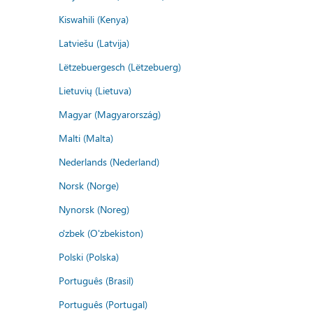
Kiswahili (Kenya)
Latviešu (Latvija)
Lëtzebuergesch (Lëtzebuerg)
Lietuvių (Lietuva)
Magyar (Magyarország)
Malti (Malta)
Nederlands (Nederland)
Norsk (Norge)
Nynorsk (Noreg)
o'zbek (O'zbekiston)
Polski (Polska)
Português (Brasil)
Português (Portugal)