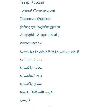
Татар (Россия)
тоҷикӣ (Тоҷикистон)
Українська (Україна)
ქართული (საქართველო)
Հայերեն (Հայաստան)
עברית (ישראל)
ئۇيغۇر يېزىقى (جۇڭخۇا خەلق جۇمھۇرىيىتى)
اُردو (پاکستان)
پنجابی (پاکستان)
درى (افغانستان)
سنڌي (پاکستان)
عربي (المنطقة العربية)
فارسى