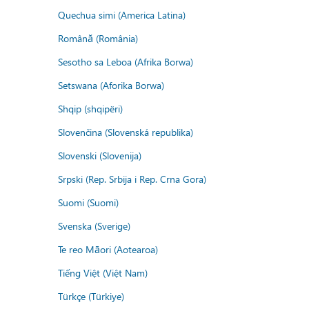
Quechua simi (America Latina)
Română (România)
Sesotho sa Leboa (Afrika Borwa)
Setswana (Aforika Borwa)
Shqip (shqipëri)
Slovenčina (Slovenská republika)
Slovenski (Slovenija)
Srpski (Rep. Srbija i Rep. Crna Gora)
Suomi (Suomi)
Svenska (Sverige)
Te reo Māori (Aotearoa)
Tiếng Việt (Việt Nam)
Türkçe (Türkiye)