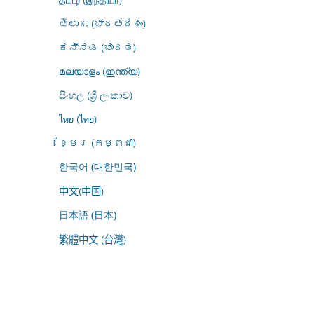
తెలుగు (భారతదేశం)
ಕನ್ನಡ (ಭಾರತ)
മലയാളം (ഇന്ത്യ)
සිංහල (ශ්‍රී ලංකාව)
ไทย (ไทย)
ខ្មែរ (កម្ពុជា)
한국어 (대한민국)
中文(中国)
日本語 (日本)
繁體中文 (台灣)