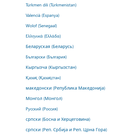
Türkmen dili (Türkmenistan)
Valencià (Espanya)
Wolof (Senegaal)
Ελληνικά (Ελλάδα)
Беларуская (Беларусь)
Български (България)
Кыргызча (Кыргызстан)
Қазақ (Қазақстан)
македонски (Република Македонија)
Монгол (Монгол)
Русский (Россия)
српски (Босна и Херцеговина)
српски (Реп. Србија и Реп. Црна Гора)