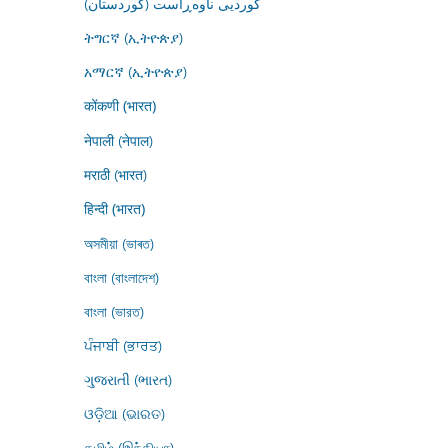
کوردیی ناوەڕاست (کوردستان)
ትግርኛ (ኢትዮጵያ)
አማርኛ (ኢትዮጵያ)
कोंकणी (भारत)
नेपाली (नेपाल)
मराठी (भारत)
हिन्दी (भारत)
অসমীয়া (ভাৰত)
বাংলা (বাংলাদেশ)
বাংলা (ভারত)
ਪੰਜਾਬੀ (ਭਾਰਤ)
ગુજરાતી (ભારત)
ଓଡ଼ିଆ (ଭାରତ)
தமிழ் (இந்தியா)