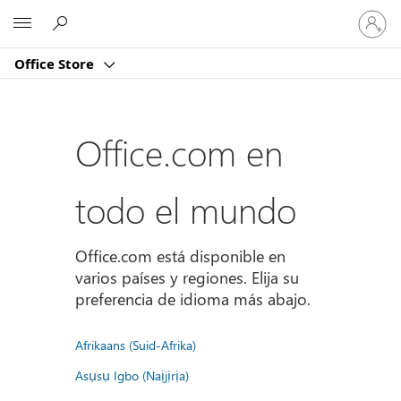
Iniciar
Microsoft
sesión
en
Office Store
tu
cuenta
Office.com en
todo el mundo
Office.com está disponible en
varios países y regiones. Elija su
preferencia de idioma más abajo.
Afrikaans (Suid-Afrika)
Asụsụ Igbo (Naịjịrịa)