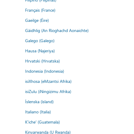
Français (France)
Gaeilge (Éire)
Gàidhlig (An Rìoghachd Aonaichte)
Galego (Galego)
Hausa (Najeriya)
Hrvatski (Hrvatska)
Indonesia (Indonesia)
isiXhosa (eMzantsi Afrika)
isiZulu (iNingizimu Afrika)
Íslenska (ísland)
Italiano (Italia)
K'iche' (Guatemala)
Kinyarwanda (U Rwanda)