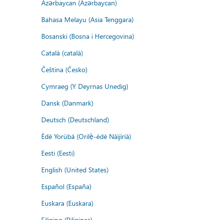
Azərbaycan (Azərbaycan)
Bahasa Melayu (Asia Tenggara)
Bosanski (Bosna i Hercegovina)
Català (català)
Čeština (Česko)
Cymraeg (Y Deyrnas Unedig)
Dansk (Danmark)
Deutsch (Deutschland)
Èdè Yorùbá (Orilẹ̀-èdè Nàìjíríà)
Eesti (Eesti)
English (United States)
Español (España)
Euskara (Euskara)
Filipino (Pilipinas)