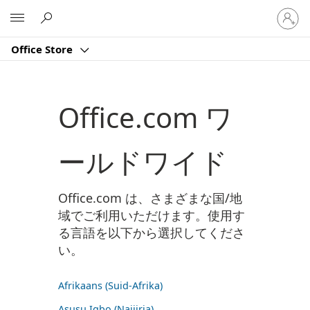
ア
Microsoft
カ
ウ
Office Store
ン
ト
に
サ
Office.com ワ
イ
ン
イ
ールドワイド
ン
す
る
Office.com は、さまざまな国/地
域でご利用いただけます。使用す
る言語を以下から選択してくださ
い。
Afrikaans (Suid-Afrika)
Asụsụ Igbo (Naịjịrịa)