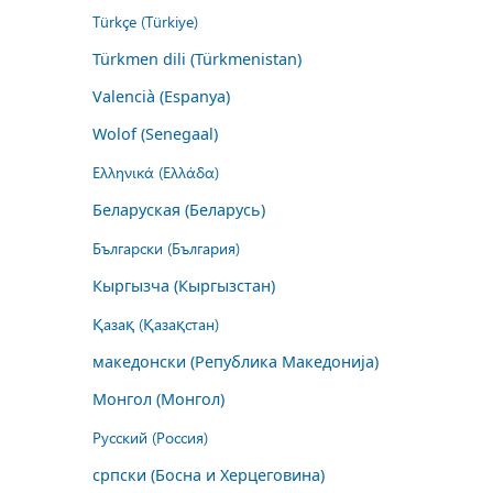
Türkçe (Türkiye)
Türkmen dili (Türkmenistan)
Valencià (Espanya)
Wolof (Senegaal)
Ελληνικά (Ελλάδα)
Беларуская (Беларусь)
Български (България)
Кыргызча (Кыргызстан)
Қазақ (Қазақстан)
македонски (Република Македонија)
Монгол (Монгол)
Русский (Россия)
српски (Босна и Херцеговина)