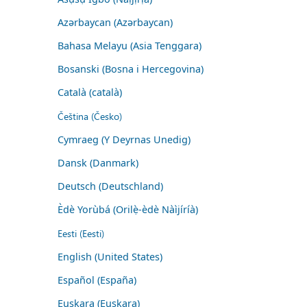
Azərbaycan (Azərbaycan)
Bahasa Melayu (Asia Tenggara)
Bosanski (Bosna i Hercegovina)
Català (català)
Čeština (Česko)
Cymraeg (Y Deyrnas Unedig)
Dansk (Danmark)
Deutsch (Deutschland)
Èdè Yorùbá (Orilẹ̀-èdè Nàìjíríà)
Eesti (Eesti)
English (United States)
Español (España)
Euskara (Euskara)