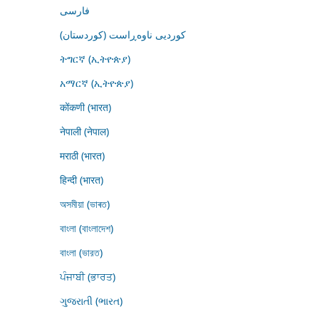
فارسى
کوردیی ناوەڕاست (کوردستان)
ትግርኛ (ኢትዮጵያ)
አማርኛ (ኢትዮጵያ)
कोंकणी (भारत)
नेपाली (नेपाल)
मराठी (भारत)
हिन्दी (भारत)
অসমীয়া (ভাৰত)
বাংলা (বাংলাদেশ)
বাংলা (ভারত)
ਪੰਜਾਬੀ (ਭਾਰਤ)
ગુજરાતી (ભારત)