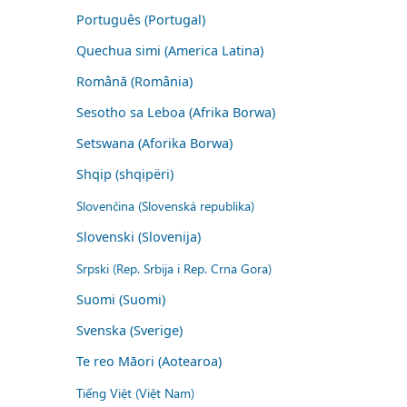
Português (Portugal)
Quechua simi (America Latina)
Română (România)
Sesotho sa Leboa (Afrika Borwa)
Setswana (Aforika Borwa)
Shqip (shqipëri)
Slovenčina (Slovenská republika)
Slovenski (Slovenija)
Srpski (Rep. Srbija i Rep. Crna Gora)
Suomi (Suomi)
Svenska (Sverige)
Te reo Māori (Aotearoa)
Tiếng Việt (Việt Nam)