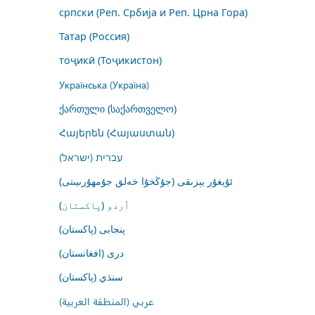
српски (Реп. Србија и Реп. Црна Гора)
Татар (Россия)
тоҷикӣ (Тоҷикистон)
Українська (Україна)
ქართული (საქართველო)
Հայերեն (Հայաստան)
עברית (ישראל)
ئۇيغۇر يېزىقى (جۇڭخۇا خەلق جۇمھۇرىيىتى)
اُردو (پاکستان)
پنجابی (پاکستان)
درى (افغانستان)
سنڌي (پاکستان)
عربي (المنطقة العربية)