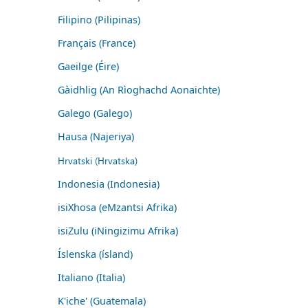
Filipino (Pilipinas)
Français (France)
Gaeilge (Éire)
Gàidhlig (An Rìoghachd Aonaichte)
Galego (Galego)
Hausa (Najeriya)
Hrvatski (Hrvatska)
Indonesia (Indonesia)
isiXhosa (eMzantsi Afrika)
isiZulu (iNingizimu Afrika)
Íslenska (ísland)
Italiano (Italia)
K'iche' (Guatemala)