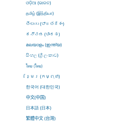
ଓଡ଼ିଆ (ଭାରତ)
தமிழ் (இந்தியா)
తెలుగు (భారతదేశం)
ಕನ್ನಡ (ಭಾರತ)
മലയാളം (ഇന്ത്യ)
සිංහල (ශ්‍රී ලංකාව)
ไทย (ไทย)
ខ្មែរ (កម្ពុជា)
한국어 (대한민국)
中文(中国)
日本語 (日本)
繁體中文 (台灣)