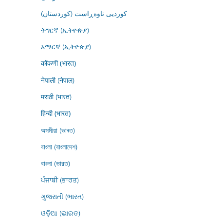
کوردیی ناوەڕاست (کوردستان)
ትግርኛ (ኢትዮጵያ)
አማርኛ (ኢትዮጵያ)
कोंकणी (भारत)
नेपाली (नेपाल)
मराठी (भारत)
हिन्दी (भारत)
অসমীয়া (ভাৰত)
বাংলা (বাংলাদেশ)
বাংলা (ভারত)
ਪੰਜਾਬੀ (ਭਾਰਤ)
ગુજરાતી (ભારત)
ଓଡ଼ିଆ (ଭାରତ)