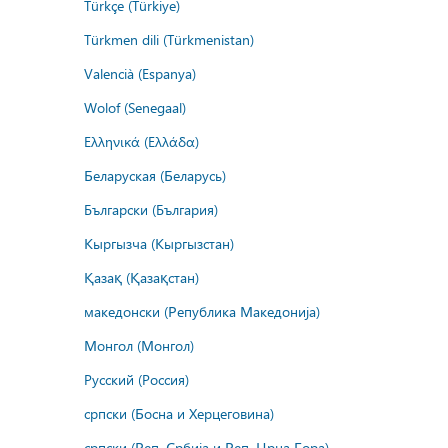
Türkçe (Türkiye)
Türkmen dili (Türkmenistan)
Valencià (Espanya)
Wolof (Senegaal)
Ελληνικά (Ελλάδα)
Беларуская (Беларусь)
Български (България)
Кыргызча (Кыргызстан)
Қазақ (Қазақстан)
македонски (Република Македонија)
Монгол (Монгол)
Русский (Россия)
српски (Босна и Херцеговина)
српски (Реп. Србија и Реп. Црна Гора)