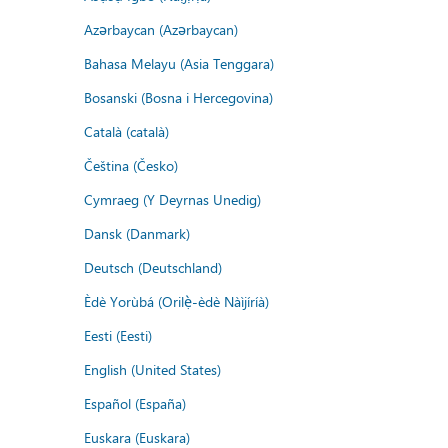
Azərbaycan (Azərbaycan)
Bahasa Melayu (Asia Tenggara)
Bosanski (Bosna i Hercegovina)
Català (català)
Čeština (Česko)
Cymraeg (Y Deyrnas Unedig)
Dansk (Danmark)
Deutsch (Deutschland)
Èdè Yorùbá (Orilẹ̀-èdè Nàìjíríà)
Eesti (Eesti)
English (United States)
Español (España)
Euskara (Euskara)