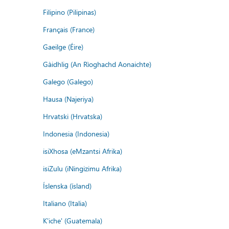
Filipino (Pilipinas)
Français (France)
Gaeilge (Éire)
Gàidhlig (An Rìoghachd Aonaichte)
Galego (Galego)
Hausa (Najeriya)
Hrvatski (Hrvatska)
Indonesia (Indonesia)
isiXhosa (eMzantsi Afrika)
isiZulu (iNingizimu Afrika)
Íslenska (ísland)
Italiano (Italia)
K'iche' (Guatemala)