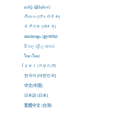
தமிழ் (இந்தியா)
తెలుగు (భారతదేశం)
ಕನ್ನಡ (ಭಾರತ)
മലയാളം (ഇന്ത്യ)
සිංහල (ශ්‍රී ලංකාව)
ไทย (ไทย)
ខ្មែរ (កម្ពុជា)
한국어 (대한민국)
中文(中国)
日本語 (日本)
繁體中文 (台灣)