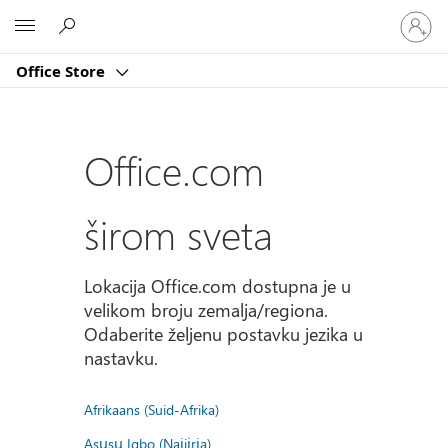
Prijavite
Microsoft
se
na
Office Store
nalog
Office.com
širom sveta
Lokacija Office.com dostupna je u
velikom broju zemalja/regiona.
Odaberite željenu postavku jezika u
nastavku.
Afrikaans (Suid-Afrika)
Asụsụ Igbo (Naịjịrịa)