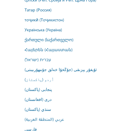
Татар (Россия)
тоҷикӣ (Тоҷикистон)
Українська (Україна)
ქართული (საქართველო)
Հայերեն (Հայաստան)
עברית (ישראל)
ئۇيغۇر يېزىقى (جۇڭخۇا خەلق جۇمھۇرىيىتى)
اُردو (پاکستان)
پنجابی (پاکستان)
درى (افغانستان)
سنڌي (پاکستان)
عربي (المنطقة العربية)
فارسى