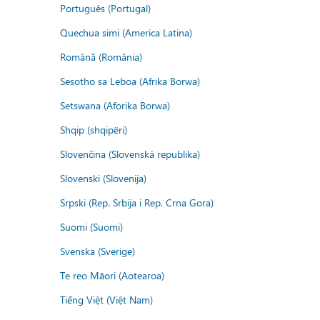
Português (Portugal)
Quechua simi (America Latina)
Română (România)
Sesotho sa Leboa (Afrika Borwa)
Setswana (Aforika Borwa)
Shqip (shqipëri)
Slovenčina (Slovenská republika)
Slovenski (Slovenija)
Srpski (Rep. Srbija i Rep. Crna Gora)
Suomi (Suomi)
Svenska (Sverige)
Te reo Māori (Aotearoa)
Tiếng Việt (Việt Nam)