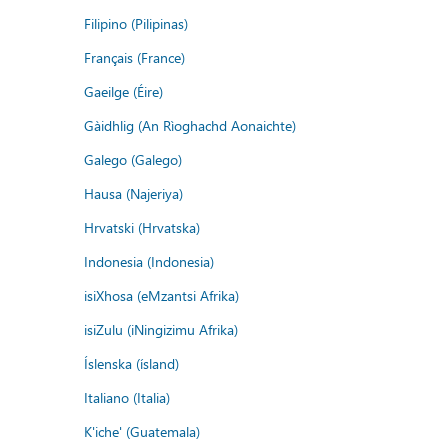
Filipino (Pilipinas)
Français (France)
Gaeilge (Éire)
Gàidhlig (An Rìoghachd Aonaichte)
Galego (Galego)
Hausa (Najeriya)
Hrvatski (Hrvatska)
Indonesia (Indonesia)
isiXhosa (eMzantsi Afrika)
isiZulu (iNingizimu Afrika)
Íslenska (ísland)
Italiano (Italia)
K'iche' (Guatemala)