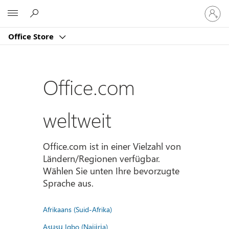
Bei
Microsoft
Ihrem
Konto
Office Store
anmeld
Office.com
weltweit
Office.com ist in einer Vielzahl von
Ländern/Regionen verfügbar.
Wählen Sie unten Ihre bevorzugte
Sprache aus.
Afrikaans (Suid-Afrika)
Asụsụ Igbo (Naịjịrịa)