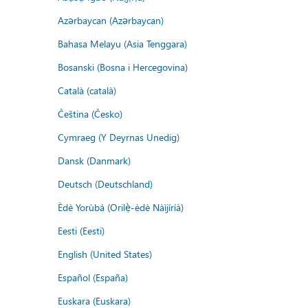
Azərbaycan (Azərbaycan)
Bahasa Melayu (Asia Tenggara)
Bosanski (Bosna i Hercegovina)
Català (català)
Čeština (Česko)
Cymraeg (Y Deyrnas Unedig)
Dansk (Danmark)
Deutsch (Deutschland)
Èdè Yorùbá (Orilẹ̀-èdè Nàìjíríà)
Eesti (Eesti)
English (United States)
Español (España)
Euskara (Euskara)