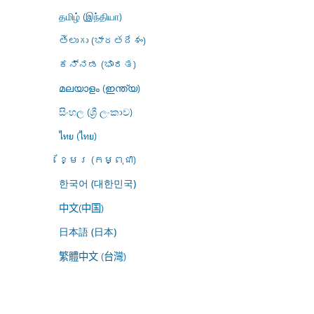
தமிழ் (இந்தியா)
తెలుగు (భారతదేశం)
ಕನ್ನಡ (ಭಾರತ)
മലയാളം (ഇന്ത്യ)
සිංහල (ශ්‍රී ලංකාව)
ไทย (ไทย)
ខ្មែរ (កម្ពុជា)
한국어 (대한민국)
中文(中国)
日本語 (日本)
繁體中文 (台灣)