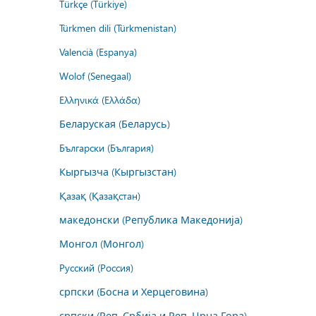
Türkçe (Türkiye)
Türkmen dili (Türkmenistan)
Valencià (Espanya)
Wolof (Senegaal)
Ελληνικά (Ελλάδα)
Беларуская (Беларусь)
Български (България)
Кыргызча (Кыргызстан)
Қазақ (Қазақстан)
македонски (Република Македонија)
Монгол (Монгол)
Русский (Россия)
српски (Босна и Херцеговина)
српски (Реп. Србија и Реп. Црна Гора)