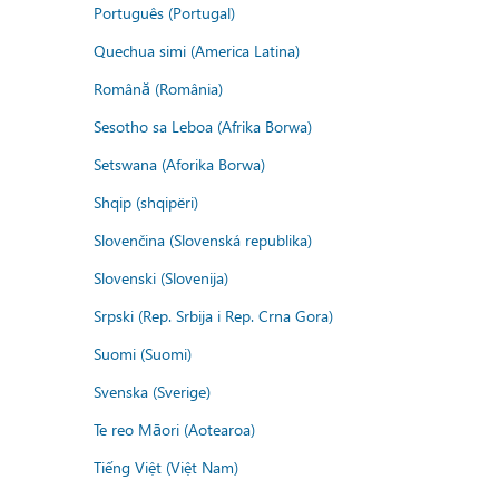
Português (Portugal)
Quechua simi (America Latina)
Română (România)
Sesotho sa Leboa (Afrika Borwa)
Setswana (Aforika Borwa)
Shqip (shqipëri)
Slovenčina (Slovenská republika)
Slovenski (Slovenija)
Srpski (Rep. Srbija i Rep. Crna Gora)
Suomi (Suomi)
Svenska (Sverige)
Te reo Māori (Aotearoa)
Tiếng Việt (Việt Nam)