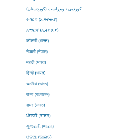
کوردیی ناوەڕاست (کوردستان)
ትግርኛ (ኢትዮጵያ)
አማርኛ (ኢትዮጵያ)
कोंकणी (भारत)
नेपाली (नेपाल)
मराठी (भारत)
हिन्दी (भारत)
অসমীয়া (ভাৰত)
বাংলা (বাংলাদেশ)
বাংলা (ভারত)
ਪੰਜਾਬੀ (ਭਾਰਤ)
ગુજરાતી (ભારત)
ଓଡ଼ିଆ (ଭାରତ)