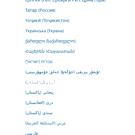
Татар (Россия)
тоҷикӣ (Тоҷикистон)
Українська (Україна)
ქართული (საქართველო)
Հայերեն (Հայաստան)
עברית (ישראל)
ئۇيغۇر يېزىقى (جۇڭخۇا خەلق جۇمھۇرىيىتى)
اُردو (پاکستان)
پنجابی (پاکستان)
درى (افغانستان)
سنڌي (پاکستان)
عربي (المنطقة العربية)
فارسى