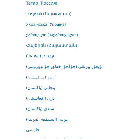
Татар (Россия)
тоҷикӣ (Тоҷикистон)
Українська (Україна)
ქართული (საქართველო)
Հայերեն (Հայաստան)
עברית (ישראל)
ئۇيغۇر يېزىقى (جۇڭخۇا خەلق جۇمھۇرىيىتى)
اُردو (پاکستان)
پنجابی (پاکستان)
درى (افغانستان)
سنڌي (پاکستان)
عربي (المنطقة العربية)
فارسى