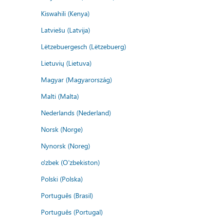
Kiswahili (Kenya)
Latviešu (Latvija)
Lëtzebuergesch (Lëtzebuerg)
Lietuvių (Lietuva)
Magyar (Magyarország)
Malti (Malta)
Nederlands (Nederland)
Norsk (Norge)
Nynorsk (Noreg)
o'zbek (O'zbekiston)
Polski (Polska)
Português (Brasil)
Português (Portugal)