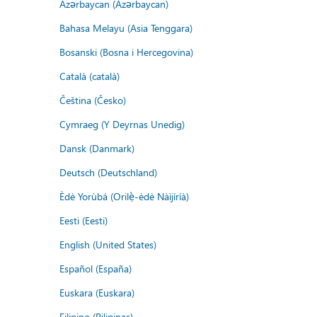
Azərbaycan (Azərbaycan)
Bahasa Melayu (Asia Tenggara)
Bosanski (Bosna i Hercegovina)
Català (català)
Čeština (Česko)
Cymraeg (Y Deyrnas Unedig)
Dansk (Danmark)
Deutsch (Deutschland)
Èdè Yorùbá (Orilẹ̀-èdè Nàìjíríà)
Eesti (Eesti)
English (United States)
Español (España)
Euskara (Euskara)
Filipino (Pilipinas)