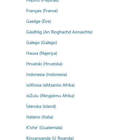
Français (France)
Gaeilge (Éire)
Gàidhlig (An Rìoghachd Aonaichte)
Galego (Galego)
Hausa (Najeriya)
Hrvatski (Hrvatska)
Indonesia (Indonesia)
isiXhosa (eMzantsi Afrika)
isiZulu (iNingizimu Afrika)
Íslenska (ísland)
Italiano (Italia)
K'iche' (Guatemala)
Kinyarwanda (U Rwanda)