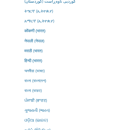
کوردیی ناوەڕاست (کوردستان)
ትግርኛ (ኢትዮጵያ)
አማርኛ (ኢትዮጵያ)
कोंकणी (भारत)
नेपाली (नेपाल)
मराठी (भारत)
हिन्दी (भारत)
অসমীয়া (ভাৰত)
বাংলা (বাংলাদেশ)
বাংলা (ভারত)
ਪੰਜਾਬੀ (ਭਾਰਤ)
ગુજરાતી (ભારત)
ଓଡ଼ିଆ (ଭାରତ)
தமிழ் (இந்தியா)