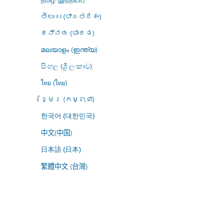
తెలుగు (భారతదేశం)
ಕನ್ನಡ (ಭಾರತ)
മലയാളം (ഇന്ത്യ)
සිංහල (ශ්‍රී ලංකාව)
ไทย (ไทย)
ខ្មែរ (កម្ពុជា)
한국어 (대한민국)
中文(中国)
日本語 (日本)
繁體中文 (台灣)