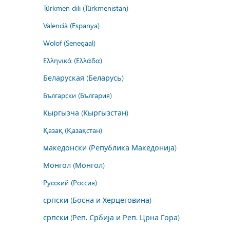
Türkmen dili (Türkmenistan)
Valencià (Espanya)
Wolof (Senegaal)
Ελληνικά (Ελλάδα)
Беларуская (Беларусь)
Български (България)
Кыргызча (Кыргызстан)
Қазақ (Қазақстан)
македонски (Република Македонија)
Монгол (Монгол)
Русский (Россия)
српски (Босна и Херцеговина)
српски (Реп. Србија и Реп. Црна Гора)