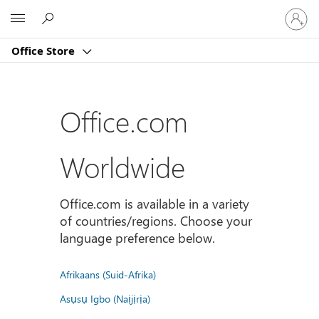
Sign
Microsoft
in
to
Office Store
your
account
Office.com
Worldwide
Office.com is available in a variety
of countries/regions. Choose your
language preference below.
Afrikaans (Suid-Afrika)
Asụsụ Igbo (Naịjịrịa)