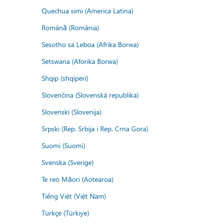
Quechua simi (America Latina)
Română (România)
Sesotho sa Leboa (Afrika Borwa)
Setswana (Aforika Borwa)
Shqip (shqipëri)
Slovenčina (Slovenská republika)
Slovenski (Slovenija)
Srpski (Rep. Srbija i Rep. Crna Gora)
Suomi (Suomi)
Svenska (Sverige)
Te reo Māori (Aotearoa)
Tiếng Việt (Việt Nam)
Türkçe (Türkiye)