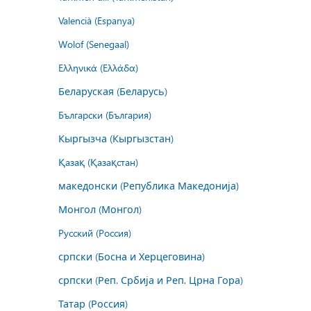
Valencià (Espanya)
Wolof (Senegaal)
Ελληνικά (Ελλάδα)
Беларуская (Беларусь)
Български (България)
Кыргызча (Кыргызстан)
Қазақ (Қазақстан)
македонски (Република Македонија)
Монгол (Монгол)
Русский (Россия)
српски (Босна и Херцеговина)
српски (Реп. Србија и Реп. Црна Гора)
Татар (Россия)