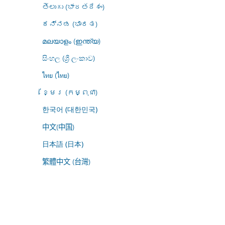
తెలుగు (భారతదేశం)
ಕನ್ನಡ (ಭಾರತ)
മലയാളം (ഇന്ത്യ)
සිංහල (ශ්‍රී ලංකාව)
ไทย (ไทย)
ខ្មែរ (កម្ពុជា)
한국어 (대한민국)
中文(中国)
日本語 (日本)
繁體中文 (台灣)