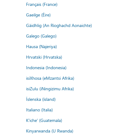
Français (France)
Gaeilge (Éire)
Gàidhlig (An Rìoghachd Aonaichte)
Galego (Galego)
Hausa (Najeriya)
Hrvatski (Hrvatska)
Indonesia (Indonesia)
isiXhosa (eMzantsi Afrika)
isiZulu (iNingizimu Afrika)
Íslenska (ísland)
Italiano (Italia)
K'iche' (Guatemala)
Kinyarwanda (U Rwanda)