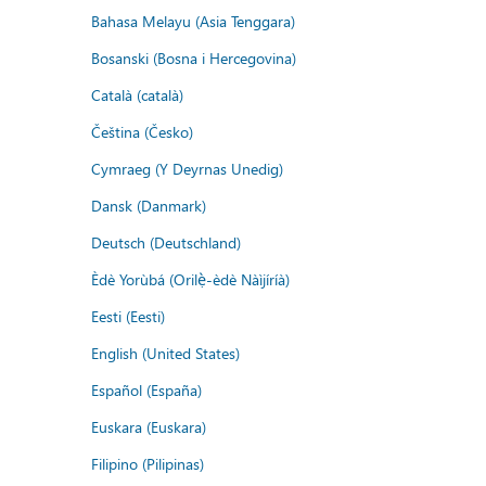
Bahasa Melayu (Asia Tenggara)
Bosanski (Bosna i Hercegovina)
Català (català)
Čeština (Česko)
Cymraeg (Y Deyrnas Unedig)
Dansk (Danmark)
Deutsch (Deutschland)
Èdè Yorùbá (Orilẹ̀-èdè Nàìjíríà)
Eesti (Eesti)
English (United States)
Español (España)
Euskara (Euskara)
Filipino (Pilipinas)