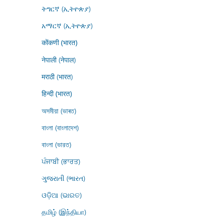
ትግርኛ (ኢትዮጵያ)
አማርኛ (ኢትዮጵያ)
कोंकणी (भारत)
नेपाली (नेपाल)
मराठी (भारत)
हिन्दी (भारत)
অসমীয়া (ভাৰত)
বাংলা (বাংলাদেশ)
বাংলা (ভারত)
ਪੰਜਾਬੀ (ਭਾਰਤ)
ગુજરાતી (ભારત)
ଓଡ଼ିଆ (ଭାରତ)
தமிழ் (இந்தியா)