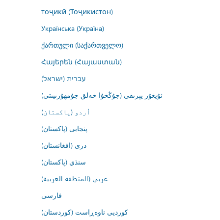
тоҷикӣ (Тоҷикистон)
Українська (Україна)
ქართული (საქართველო)
Հայերեն (Հայաստան)
עברית (ישראל)
ئۇيغۇر يېزىقى (جۇڭخۇا خەلق جۇمھۇرىيىتى)
اُردو (پاکستان)
پنجابی (پاکستان)
درى (افغانستان)
سنڌي (پاکستان)
عربي (المنطقة العربية)
فارسى
کوردیی ناوەڕاست (کوردستان)