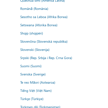
Quechua simi (America Latina)
Română (România)
Sesotho sa Leboa (Afrika Borwa)
Setswana (Aforika Borwa)
Shqip (shqipëri)
Slovenčina (Slovenská republika)
Slovenski (Slovenija)
Srpski (Rep. Srbija i Rep. Crna Gora)
Suomi (Suomi)
Svenska (Sverige)
Te reo Māori (Aotearoa)
Tiếng Việt (Việt Nam)
Türkçe (Türkiye)
Türkmen dili (Türkmenistan)