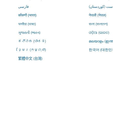
ڕاست (کوردستان
فارسى
नेपाली (नेपाल)
कोंकणी (भारत)
অসমীয়া (ভাৰত)
বাংলা (বাংলাদেশ)
ગુજરાતી (ભારત)
ଓଡ଼ିଆ (ଭାରତ)
ಕನ್ನಡ (ಭಾರತ)
മലയാളം (ഇന്ത
ខ្មែរ (កម្ពុជា)
한국어 (대한민
繁體中文 (台灣)