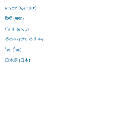
አማርኛ (ኢትዮጵያ)
हिन्दी (भारत)
ਪੰਜਾਬੀ (ਭਾਰਤ)
తెలుగు (భారతదేశం)
ไทย (ไทย)
日本語 (日本)