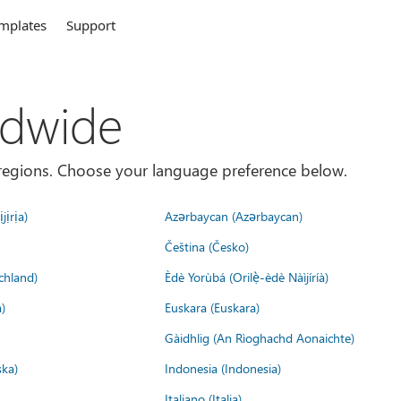
mplates
Support
ldwide
es/regions. Choose your language preference below.
jịrịa)
Azərbaycan (Azərbaycan)
Čeština (Česko)
chland)
Èdè Yorùbá (Orilẹ̀-èdè Nàìjíríà)
)
Euskara (Euskara)
Gàidhlig (An Rìoghachd Aonaichte)
ska)
Indonesia (Indonesia)
Italiano (Italia)