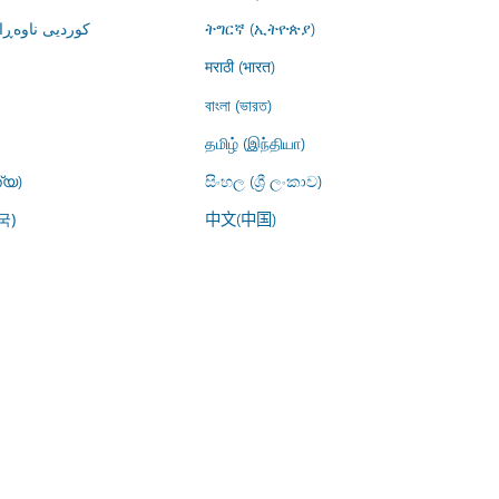
کوردیی ناوە)
ትግርኛ (ኢትዮጵያ)
मराठी (भारत)
বাংলা (ভারত)
தமிழ் (இந்தியா)
്യ)
සිංහල (ශ්‍රී ලංකාව)
中文(中国)
국)