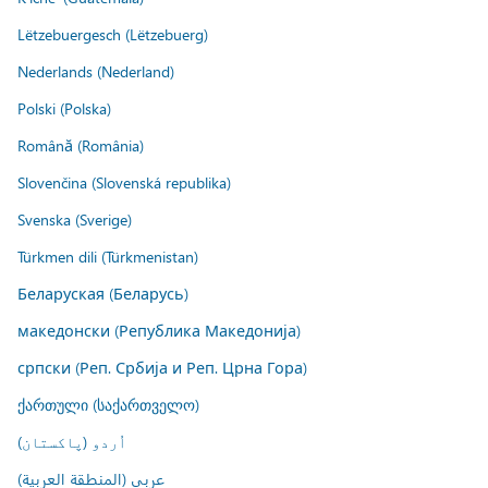
Lëtzebuergesch (Lëtzebuerg)
Nederlands (Nederland)
Polski (Polska)
Română (România)
Slovenčina (Slovenská republika)
Svenska (Sverige)
Türkmen dili (Türkmenistan)
Беларуская (Беларусь)
македонски (Република Македонија)
српски (Реп. Србија и Реп. Црна Гора)
ქართული (საქართველო)
اُردو (پاکستان)
عربي (المنطقة العربية)