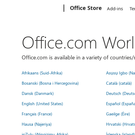
Microsoft
Office Store
Add-ins
Te
Office.com Wor
Office.com is available in a variety of countri
Afrikaans (Suid-Afrika)
Asụsụ Igbo (Naị
Bosanski (Bosna i Hercegovina)
Català (català)
Dansk (Danmark)
Deutsch (Deuts
English (United States)
Español (España
Français (France)
Gaeilge (Éire)
Hausa (Najeriya)
Hrvatski (Hrvat
isiZulu (iNingizimu Afrika)
Íslenska (ísland)