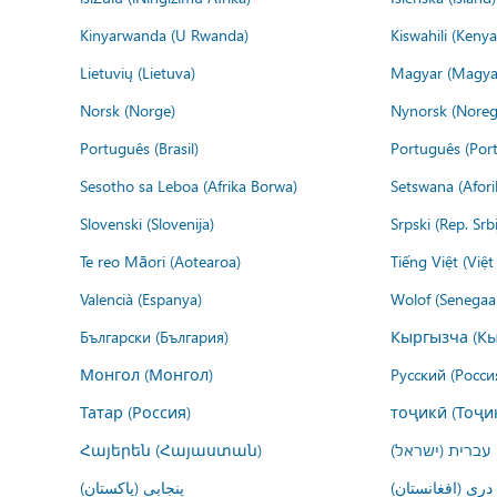
Kinyarwanda (U Rwanda)
Kiswahili (Kenya
Lietuvių (Lietuva)
Magyar (Magya
Norsk (Norge)
Nynorsk (Noreg
Português (Brasil)
Português (Port
Sesotho sa Leboa (Afrika Borwa)
Setswana (Afor
Slovenski (Slovenija)
Srpski (Rep. Srb
Te reo Māori (Aotearoa)
Tiếng Việt (Việ
Valencià (Espanya)
Wolof (Senegaal
Български (България)
Кыргызча (Кы
Монгол (Монгол)
Русский (Росси
Татар (Россия)
тоҷикӣ (Тоҷи
Հայերեն (Հայաստան)
עברית (ישראל)
درى (افغانستان)
پنجابی (پاکستان)