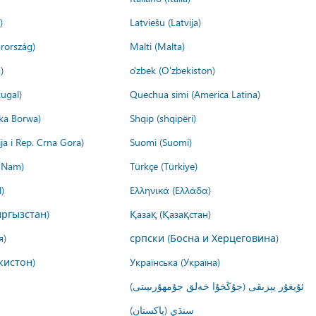
)
Latviešu (Latvija)
rország)
Malti (Malta)
)
o'zbek (O'zbekiston)
ugal)
Quechua simi (America Latina)
ika Borwa)
Shqip (shqipëri)
ija i Rep. Crna Gora)
Suomi (Suomi)
t Nam)
Türkçe (Türkiye)
)
Ελληνικά (Ελλάδα)
ргызстан)
Қазақ (Қазақстан)
я)
српски (Босна и Херцеговина)
кистон)
Українська (Україна)
ئۇيغۇر يېزىقى (جۇڭخۇا خەلق جۇمھۇرىيىتى)
سنڌي (پاکستان)