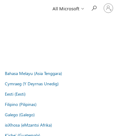
Sign
All Microsoft
in
to
your
account
Bahasa Melayu (Asia Tenggara)
Cymraeg (Y Deyrnas Unedig)
Eesti (Eesti)
Filipino (Pilipinas)
Galego (Galego)
isiXhosa (eMzantsi Afrika)
K'iche' (Guatemala)