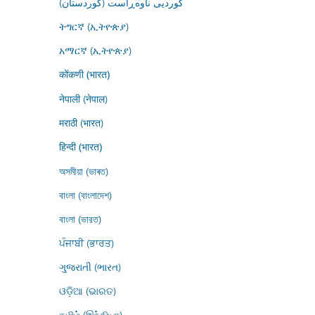
کوردیی ناوەڕاست (کوردستان)
ትግርኛ (ኢትዮጵያ)
አማርኛ (ኢትዮጵያ)
कोंकणी (भारत)
नेपाली (नेपाल)
मराठी (भारत)
हिन्दी (भारत)
অসমীয়া (ভাৰত)
বাংলা (বাংলাদেশ)
বাংলা (ভারত)
ਪੰਜਾਬੀ (ਭਾਰਤ)
ગુજરાતી (ભારત)
ଓଡ଼ିଆ (ଭାରତ)
தமிழ் (இந்தியா)