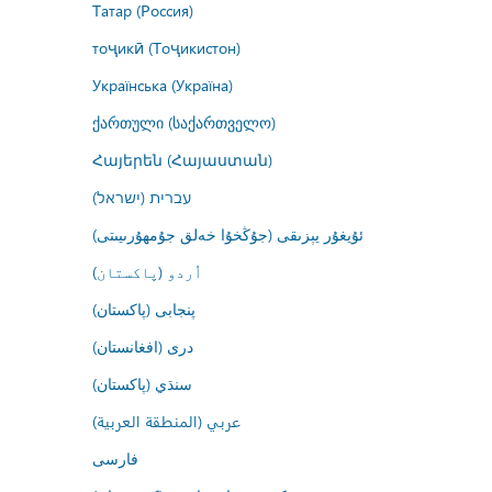
Татар (Россия)
тоҷикӣ (Тоҷикистон)
Українська (Україна)
ქართული (საქართველო)
Հայերեն (Հայաստան)
עברית (ישראל)
ئۇيغۇر يېزىقى (جۇڭخۇا خەلق جۇمھۇرىيىتى)
اُردو (پاکستان)
پنجابی (پاکستان)
درى (افغانستان)
سنڌي (پاکستان)
عربي (المنطقة العربية)
فارسى