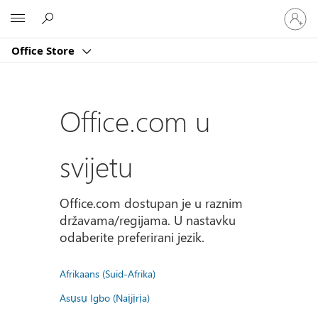
Prijavite
Microsoft
se
u
Office Store
svoj
račun
Office.com u
svijetu
Office.com dostupan je u raznim
državama/regijama. U nastavku
odaberite preferirani jezik.
Afrikaans (Suid-Afrika)
Asụsụ Igbo (Naịjịrịa)