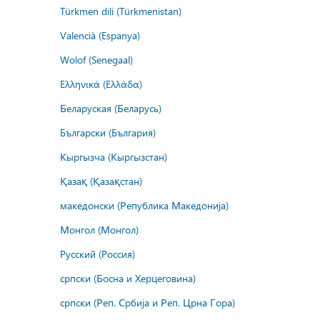
Türkmen dili (Türkmenistan)
Valencià (Espanya)
Wolof (Senegaal)
Ελληνικά (Ελλάδα)
Беларуская (Беларусь)
Български (България)
Кыргызча (Кыргызстан)
Қазақ (Қазақстан)
македонски (Република Македонија)
Монгол (Монгол)
Русский (Россия)
српски (Босна и Херцеговина)
српски (Реп. Србија и Реп. Црна Гора)