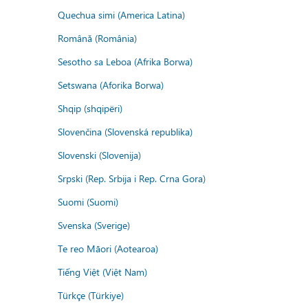
Quechua simi (America Latina)
Română (România)
Sesotho sa Leboa (Afrika Borwa)
Setswana (Aforika Borwa)
Shqip (shqipëri)
Slovenčina (Slovenská republika)
Slovenski (Slovenija)
Srpski (Rep. Srbija i Rep. Crna Gora)
Suomi (Suomi)
Svenska (Sverige)
Te reo Māori (Aotearoa)
Tiếng Việt (Việt Nam)
Türkçe (Türkiye)