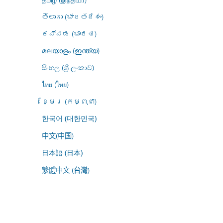
తెలుగు (భారతదేశం)
ಕನ್ನಡ (ಭಾರತ)
മലയാളം (ഇന്ത്യ)
සිංහල (ශ්‍රී ලංකාව)
ไทย (ไทย)
ខ្មែរ (កម្ពុជា)
한국어 (대한민국)
中文(中国)
日本語 (日本)
繁體中文 (台灣)