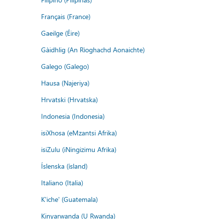
Français (France)
Gaeilge (Éire)
Gàidhlig (An Rìoghachd Aonaichte)
Galego (Galego)
Hausa (Najeriya)
Hrvatski (Hrvatska)
Indonesia (Indonesia)
isiXhosa (eMzantsi Afrika)
isiZulu (iNingizimu Afrika)
Íslenska (ísland)
Italiano (Italia)
K'iche' (Guatemala)
Kinyarwanda (U Rwanda)