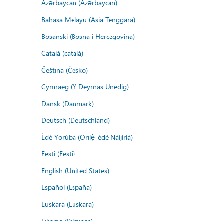
Azərbaycan (Azərbaycan)
Bahasa Melayu (Asia Tenggara)
Bosanski (Bosna i Hercegovina)
Català (català)
Čeština (Česko)
Cymraeg (Y Deyrnas Unedig)
Dansk (Danmark)
Deutsch (Deutschland)
Èdè Yorùbá (Orilẹ̀-èdè Nàìjíríà)
Eesti (Eesti)
English (United States)
Español (España)
Euskara (Euskara)
Filipino (Pilipinas)