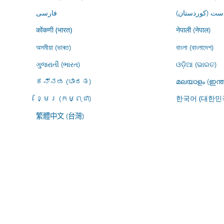
ڕاست (کوردستان
فارسى
नेपाली (नेपाल)
कोंकणी (भारत)
অসমীয়া (ভাৰত)
বাংলা (বাংলাদেশ)
ગુજરાતી (ભારત)
ଓଡ଼ିଆ (ଭାରତ)
ಕನ್ನಡ (ಭಾರತ)
മലയാളം (ഇന്ത
ខ្មែរ (កម្ពុជា)
한국어 (대한민
繁體中文 (台灣)