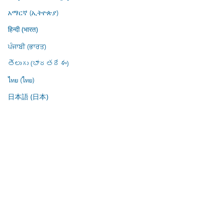
አማርኛ (ኢትዮጵያ)
हिन्दी (भारत)
ਪੰਜਾਬੀ (ਭਾਰਤ)
తెలుగు (భారతదేశం)
ไทย (ไทย)
日本語 (日本)