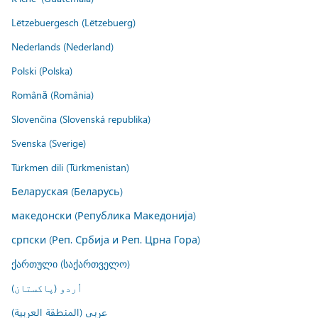
Lëtzebuergesch (Lëtzebuerg)
Nederlands (Nederland)
Polski (Polska)
Română (România)
Slovenčina (Slovenská republika)
Svenska (Sverige)
Türkmen dili (Türkmenistan)
Беларуская (Беларусь)
македонски (Република Македонија)
српски (Реп. Србија и Реп. Црна Гора)
ქართული (საქართველო)
اُردو (پاکستان)
عربي (المنطقة العربية)