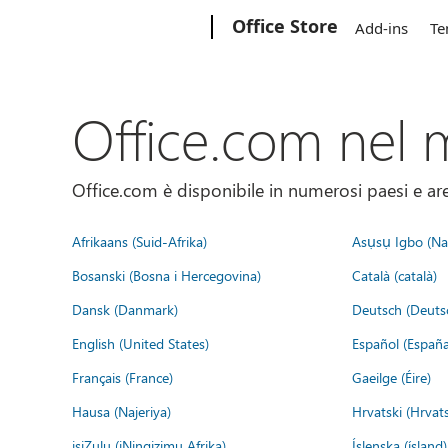
Microsoft
Office Store
Add-ins
Te
Office.com nel
Office.com è disponibile in numerosi paesi e aree
Afrikaans (Suid-Afrika)
Asụsụ Igbo (Naị
Bosanski (Bosna i Hercegovina)
Català (català)
Dansk (Danmark)
Deutsch (Deuts
English (United States)
Español (España
Français (France)
Gaeilge (Éire)
Hausa (Najeriya)
Hrvatski (Hrvat
isiZulu (iNingizimu Afrika)
Íslenska (ísland)