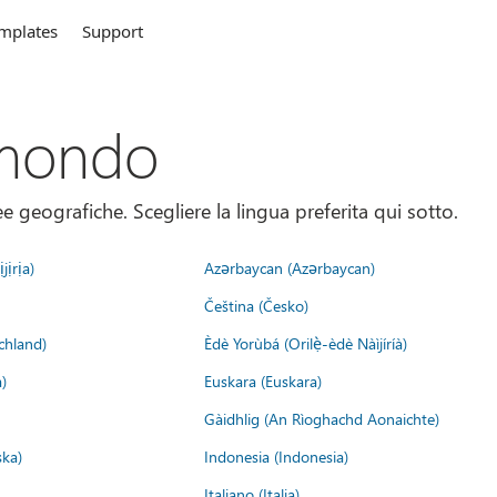
mplates
Support
 mondo
 geografiche. Scegliere la lingua preferita qui sotto.
jịrịa)
Azərbaycan (Azərbaycan)
Čeština (Česko)
chland)
Èdè Yorùbá (Orilẹ̀-èdè Nàìjíríà)
)
Euskara (Euskara)
Gàidhlig (An Rìoghachd Aonaichte)
ska)
Indonesia (Indonesia)
Italiano (Italia)