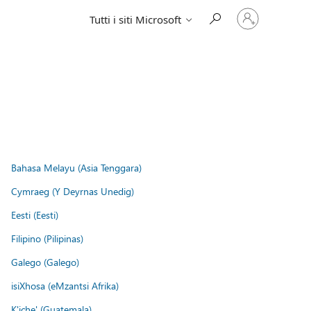
Accedi
Tutti i siti Microsoft
con
il
tuo
account
Bahasa Melayu (Asia Tenggara)
Cymraeg (Y Deyrnas Unedig)
Eesti (Eesti)
Filipino (Pilipinas)
Galego (Galego)
isiXhosa (eMzantsi Afrika)
K'iche' (Guatemala)