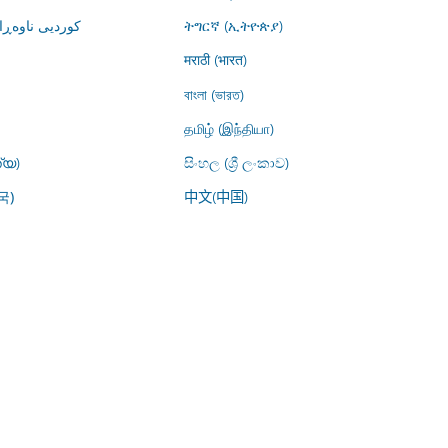
کوردیی ناوە)
ትግርኛ (ኢትዮጵያ)
मराठी (भारत)
বাংলা (ভারত)
தமிழ் (இந்தியா)
്യ)
සිංහල (ශ්‍රී ලංකාව)
中文(中国)
국)