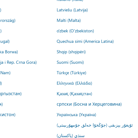
)
Latviešu (Latvija)
rország)
Malti (Malta)
)
o'zbek (O'zbekiston)
ugal)
Quechua simi (America Latina)
ika Borwa)
Shqip (shqipëri)
ija i Rep. Crna Gora)
Suomi (Suomi)
t Nam)
Türkçe (Türkiye)
)
Ελληνικά (Ελλάδα)
ргызстан)
Қазақ (Қазақстан)
я)
српски (Босна и Херцеговина)
кистон)
Українська (Україна)
ئۇيغۇر يېزىقى (جۇڭخۇا خەلق جۇمھۇرىيىتى)
سنڌي (پاکستان)