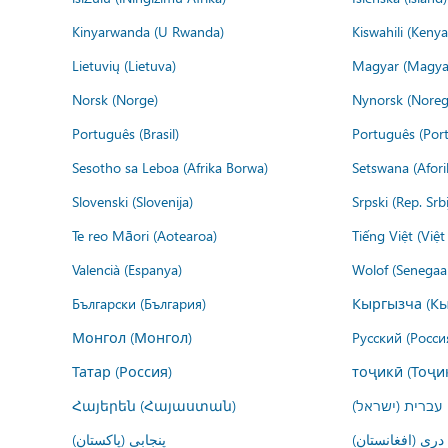
Kinyarwanda (U Rwanda)
Kiswahili (Kenya
Lietuvių (Lietuva)
Magyar (Magya
Norsk (Norge)
Nynorsk (Noreg
Português (Brasil)
Português (Port
Sesotho sa Leboa (Afrika Borwa)
Setswana (Afor
Slovenski (Slovenija)
Srpski (Rep. Srb
Te reo Māori (Aotearoa)
Tiếng Việt (Việ
Valencià (Espanya)
Wolof (Senegaal
Български (България)
Кыргызча (Кы
Монгол (Монгол)
Русский (Росси
Татар (Россия)
тоҷикӣ (Тоҷи
Հայերեն (Հայաստան)
עברית (ישראל)
درى (افغانستان)
پنجابی (پاکستان)