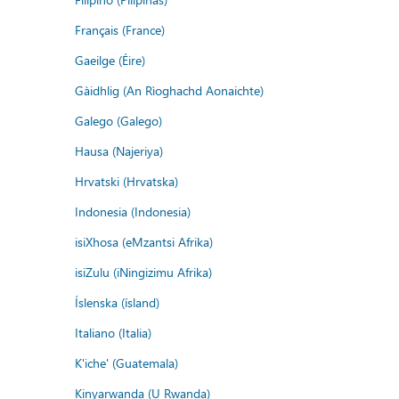
Français (France)
Gaeilge (Éire)
Gàidhlig (An Rìoghachd Aonaichte)
Galego (Galego)
Hausa (Najeriya)
Hrvatski (Hrvatska)
Indonesia (Indonesia)
isiXhosa (eMzantsi Afrika)
isiZulu (iNingizimu Afrika)
Íslenska (ísland)
Italiano (Italia)
K'iche' (Guatemala)
Kinyarwanda (U Rwanda)