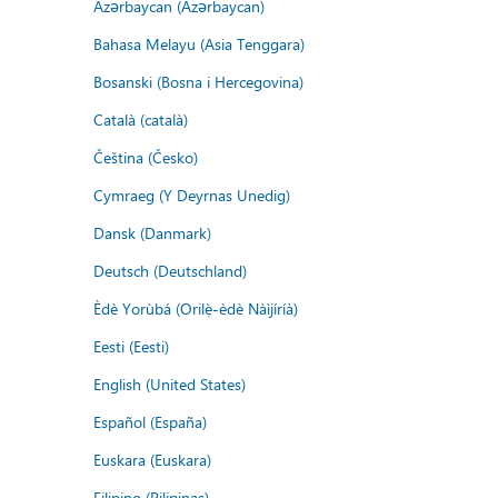
Azərbaycan (Azərbaycan)
Bahasa Melayu (Asia Tenggara)
Bosanski (Bosna i Hercegovina)
Català (català)
Čeština (Česko)
Cymraeg (Y Deyrnas Unedig)
Dansk (Danmark)
Deutsch (Deutschland)
Èdè Yorùbá (Orilẹ̀-èdè Nàìjíríà)
Eesti (Eesti)
English (United States)
Español (España)
Euskara (Euskara)
Filipino (Pilipinas)