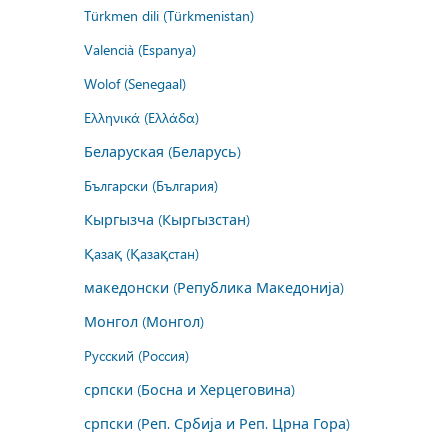
Türkmen dili (Türkmenistan)
Valencià (Espanya)
Wolof (Senegaal)
Ελληνικά (Ελλάδα)
Беларуская (Беларусь)
Български (България)
Кыргызча (Кыргызстан)
Қазақ (Қазақстан)
македонски (Република Македонија)
Монгол (Монгол)
Русский (Россия)
српски (Босна и Херцеговина)
српски (Реп. Србија и Реп. Црна Гора)