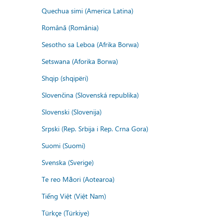
Quechua simi (America Latina)
Română (România)
Sesotho sa Leboa (Afrika Borwa)
Setswana (Aforika Borwa)
Shqip (shqipëri)
Slovenčina (Slovenská republika)
Slovenski (Slovenija)
Srpski (Rep. Srbija i Rep. Crna Gora)
Suomi (Suomi)
Svenska (Sverige)
Te reo Māori (Aotearoa)
Tiếng Việt (Việt Nam)
Türkçe (Türkiye)