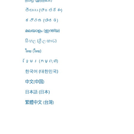
తెలుగు (భారతదేశం)
ಕನ್ನಡ (ಭಾರತ)
മലയാളം (ഇന്ത്യ)
සිංහල (ශ්‍රී ලංකාව)
ไทย (ไทย)
ខ្មែរ (កម្ពុជា)
한국어 (대한민국)
中文(中国)
日本語 (日本)
繁體中文 (台灣)