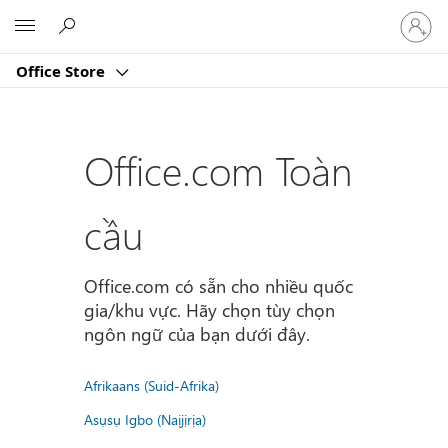
Đăng
Microsoft
nhập
tài
Office Store
khoản
của
bạn
Office.com Toàn
cầu
Office.com có sẵn cho nhiều quốc
gia/khu vực. Hãy chọn tùy chọn
ngôn ngữ của bạn dưới đây.
Afrikaans (Suid-Afrika)
Asụsụ Igbo (Naịjịrịa)