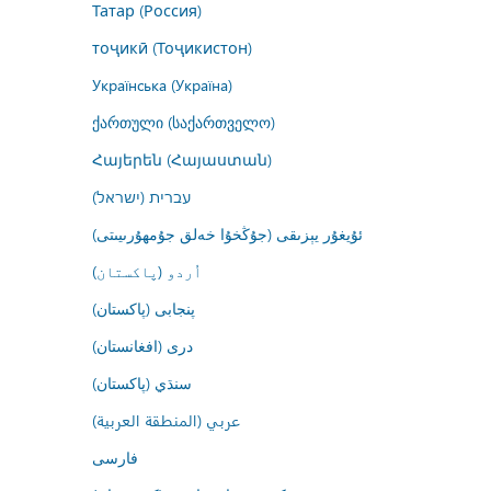
Татар (Россия)
тоҷикӣ (Тоҷикистон)
Українська (Україна)
ქართული (საქართველო)
Հայերեն (Հայաստան)
עברית (ישראל)
ئۇيغۇر يېزىقى (جۇڭخۇا خەلق جۇمھۇرىيىتى)
اُردو (پاکستان)
پنجابی (پاکستان)
درى (افغانستان)
سنڌي (پاکستان)
عربي (المنطقة العربية)
فارسى