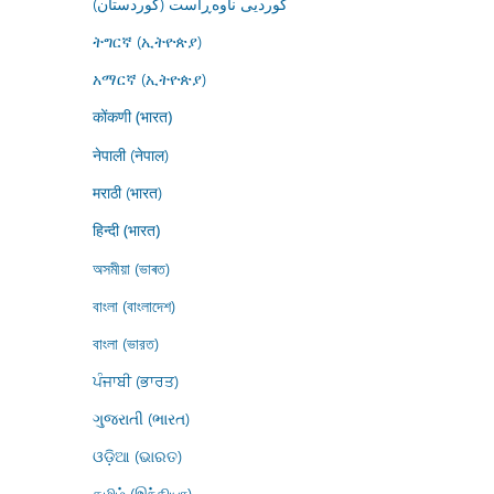
کوردیی ناوەڕاست (کوردستان)
ትግርኛ (ኢትዮጵያ)
አማርኛ (ኢትዮጵያ)
कोंकणी (भारत)
नेपाली (नेपाल)
मराठी (भारत)
हिन्दी (भारत)
অসমীয়া (ভাৰত)
বাংলা (বাংলাদেশ)
বাংলা (ভারত)
ਪੰਜਾਬੀ (ਭਾਰਤ)
ગુજરાતી (ભારત)
ଓଡ଼ିଆ (ଭାରତ)
தமிழ் (இந்தியா)