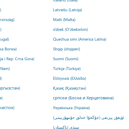
)
Latviešu (Latvija)
rország)
Malti (Malta)
)
o'zbek (O'zbekiston)
ugal)
Quechua simi (America Latina)
ika Borwa)
Shqip (shqipëri)
ija i Rep. Crna Gora)
Suomi (Suomi)
t Nam)
Türkçe (Türkiye)
)
Ελληνικά (Ελλάδα)
ргызстан)
Қазақ (Қазақстан)
я)
српски (Босна и Херцеговина)
кистон)
Українська (Україна)
ئۇيغۇر يېزىقى (جۇڭخۇا خەلق جۇمھۇرىيىتى)
سنڌي (پاکستان)