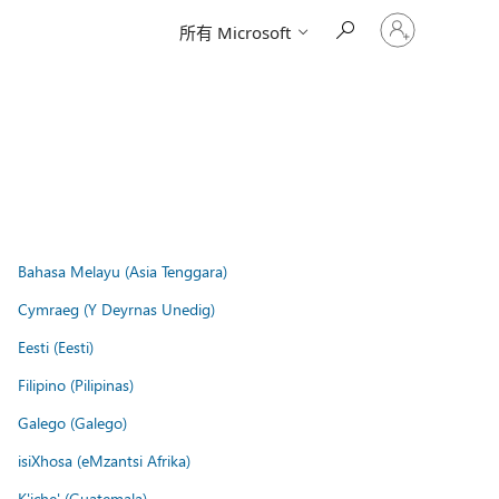
请
所有 Microsoft
登
录
你
的
帐
户
Bahasa Melayu (Asia Tenggara)
Cymraeg (Y Deyrnas Unedig)
Eesti (Eesti)
Filipino (Pilipinas)
Galego (Galego)
isiXhosa (eMzantsi Afrika)
K'iche' (Guatemala)