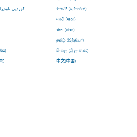
کوردیی ناوە)
ትግርኛ (ኢትዮጵያ)
मराठी (भारत)
বাংলা (ভারত)
தமிழ் (இந்தியா)
്യ)
සිංහල (ශ්‍රී ලංකාව)
中文(中国)
국)