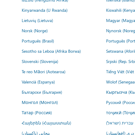
Kinyarwanda (U Rwanda)
Kiswahili (Kenya
Lietuvių (Lietuva)
Magyar (Magya
Norsk (Norge)
Nynorsk (Noreg
Português (Brasil)
Português (Port
Sesotho sa Leboa (Afrika Borwa)
Setswana (Afor
Slovenski (Slovenija)
Srpski (Rep. Srb
Te reo Māori (Aotearoa)
Tiếng Việt (Việ
Valencià (Espanya)
Wolof (Senegaal
Български (България)
Кыргызча (Кы
Монгол (Монгол)
Русский (Росси
Татар (Россия)
тоҷикӣ (Тоҷи
Հայերեն (Հայաստան)
עברית (ישראל)
درى (افغانستان)
پنجابی (پاکستان)