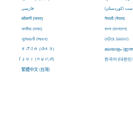
ڕاست (کوردستان
فارسى
नेपाली (नेपाल)
कोंकणी (भारत)
অসমীয়া (ভাৰত)
বাংলা (বাংলাদেশ)
ગુજરાતી (ભારત)
ଓଡ଼ିଆ (ଭାରତ)
ಕನ್ನಡ (ಭಾರತ)
മലയാളം (ഇന്ത
ខ្មែរ (កម្ពុជា)
한국어 (대한민
繁體中文 (台灣)