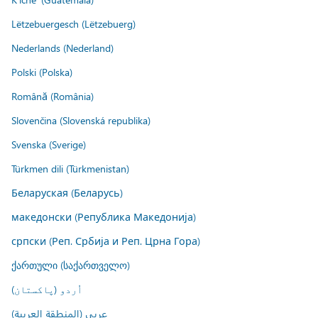
Lëtzebuergesch (Lëtzebuerg)
Nederlands (Nederland)
Polski (Polska)
Română (România)
Slovenčina (Slovenská republika)
Svenska (Sverige)
Türkmen dili (Türkmenistan)
Беларуская (Беларусь)
македонски (Република Македонија)
српски (Реп. Србија и Реп. Црна Гора)
ქართული (საქართველო)
اُردو (پاکستان)
عربي (المنطقة العربية)