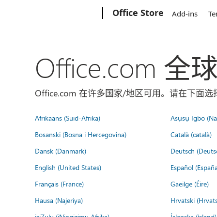
Microsoft
Office Store
Add-ins
Te
Office.com 
Office.com 在许多国家/地区可用。请在下
Afrikaans (Suid-Afrika)
Asụsụ Igbo (Naị
Bosanski (Bosna i Hercegovina)
Català (català)
Dansk (Danmark)
Deutsch (Deuts
English (United States)
Español (España
Français (France)
Gaeilge (Éire)
Hausa (Najeriya)
Hrvatski (Hrvat
isiZulu (iNingizimu Afrika)
Íslenska (ísland)