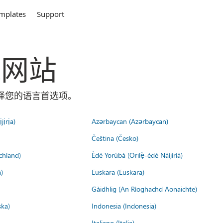
mplates
Support
全球网站
面选择您的语言首选项。
jịrịa)
Azərbaycan (Azərbaycan)
Čeština (Česko)
chland)
Èdè Yorùbá (Orilẹ̀-èdè Nàìjíríà)
)
Euskara (Euskara)
Gàidhlig (An Rìoghachd Aonaichte)
ska)
Indonesia (Indonesia)
Italiano (Italia)