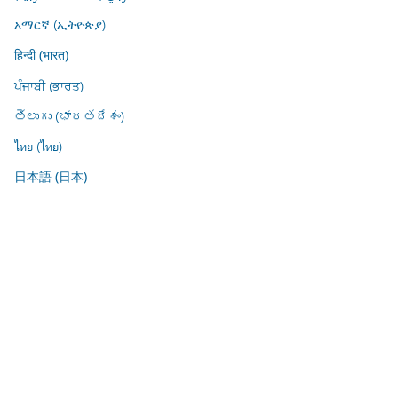
አማርኛ (ኢትዮጵያ)
हिन्दी (भारत)
ਪੰਜਾਬੀ (ਭਾਰਤ)
తెలుగు (భారతదేశం)
ไทย (ไทย)
日本語 (日本)