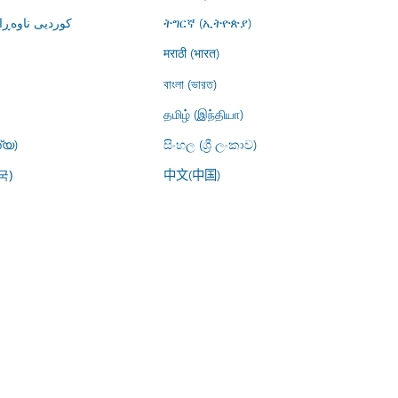
کوردیی ناوە)
ትግርኛ (ኢትዮጵያ)
मराठी (भारत)
বাংলা (ভারত)
தமிழ் (இந்தியா)
്യ)
සිංහල (ශ්‍රී ලංකාව)
中文(中国)
국)