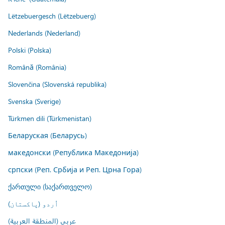
Lëtzebuergesch (Lëtzebuerg)
Nederlands (Nederland)
Polski (Polska)
Română (România)
Slovenčina (Slovenská republika)
Svenska (Sverige)
Türkmen dili (Türkmenistan)
Беларуская (Беларусь)
македонски (Република Македонија)
српски (Реп. Србија и Реп. Црна Гора)
ქართული (საქართველო)
اُردو (پاکستان)
عربي (المنطقة العربية)