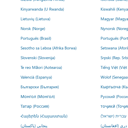
Kinyarwanda (U Rwanda)
Kiswahili (Kenya
Lietuvių (Lietuva)
Magyar (Magya
Norsk (Norge)
Nynorsk (Noreg
Português (Brasil)
Português (Port
Sesotho sa Leboa (Afrika Borwa)
Setswana (Afor
Slovenski (Slovenija)
Srpski (Rep. Srb
Te reo Māori (Aotearoa)
Tiếng Việt (Việ
Valencià (Espanya)
Wolof (Senegaal
Български (България)
Кыргызча (Кы
Монгол (Монгол)
Русский (Росси
Татар (Россия)
тоҷикӣ (Тоҷи
Հայերեն (Հայաստան)
עברית (ישראל)
درى (افغانستان)
پنجابی (پاکستان)