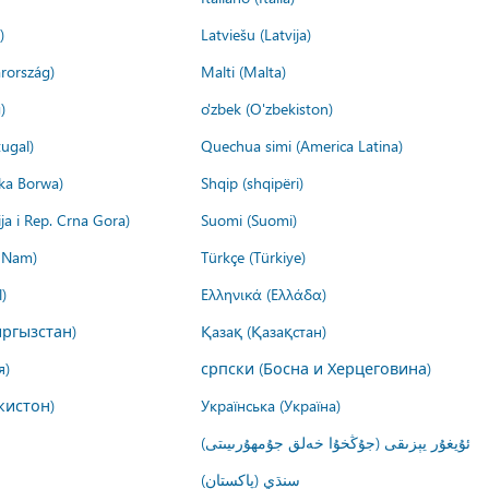
)
Latviešu (Latvija)
rország)
Malti (Malta)
)
o'zbek (O'zbekiston)
ugal)
Quechua simi (America Latina)
ika Borwa)
Shqip (shqipëri)
ija i Rep. Crna Gora)
Suomi (Suomi)
t Nam)
Türkçe (Türkiye)
)
Ελληνικά (Ελλάδα)
ргызстан)
Қазақ (Қазақстан)
я)
српски (Босна и Херцеговина)
кистон)
Українська (Україна)
ئۇيغۇر يېزىقى (جۇڭخۇا خەلق جۇمھۇرىيىتى)
سنڌي (پاکستان)