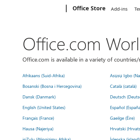
Microsoft
Office Store
Add-ins
Te
Office.com Wor
Office.com is available in a variety of countri
Afrikaans (Suid-Afrika)
Asụsụ Igbo (Naị
Bosanski (Bosna i Hercegovina)
Català (català)
Dansk (Danmark)
Deutsch (Deuts
English (United States)
Español (España
Français (France)
Gaeilge (Éire)
Hausa (Najeriya)
Hrvatski (Hrvat
isiZulu (iNingizimu Afrika)
Íslenska (ísland)