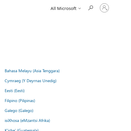
Sign
All Microsoft
in
to
your
account
Bahasa Melayu (Asia Tenggara)
Cymraeg (Y Deyrnas Unedig)
Eesti (Eesti)
Filipino (Pilipinas)
Galego (Galego)
isiXhosa (eMzantsi Afrika)
K'iche' (Guatemala)