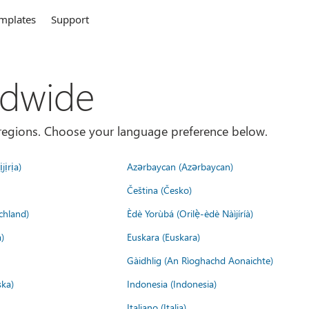
mplates
Support
ldwide
es/regions. Choose your language preference below.
jịrịa)
Azərbaycan (Azərbaycan)
Čeština (Česko)
chland)
Èdè Yorùbá (Orilẹ̀-èdè Nàìjíríà)
)
Euskara (Euskara)
Gàidhlig (An Rìoghachd Aonaichte)
ska)
Indonesia (Indonesia)
Italiano (Italia)