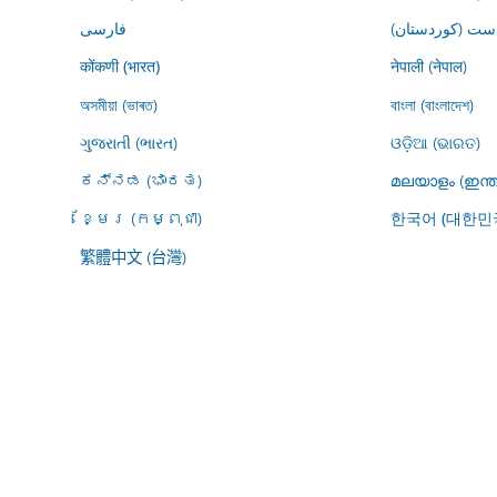
ڕاست (کوردستان
فارسى
नेपाली (नेपाल)
कोंकणी (भारत)
অসমীয়া (ভাৰত)
বাংলা (বাংলাদেশ)
ગુજરાતી (ભારત)
ଓଡ଼ିଆ (ଭାରତ)
ಕನ್ನಡ (ಭಾರತ)
മലയാളം (ഇന്ത
ខ្មែរ (កម្ពុជា)
한국어 (대한민
繁體中文 (台灣)