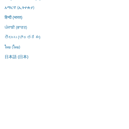
አማርኛ (ኢትዮጵያ)
हिन्दी (भारत)
ਪੰਜਾਬੀ (ਭਾਰਤ)
తెలుగు (భారతదేశం)
ไทย (ไทย)
日本語 (日本)