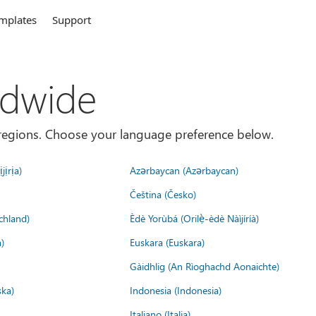
mplates
Support
ldwide
es/regions. Choose your language preference below.
jịrịa)
Azərbaycan (Azərbaycan)
Čeština (Česko)
chland)
Èdè Yorùbá (Orilẹ̀-èdè Nàìjíríà)
)
Euskara (Euskara)
Gàidhlig (An Rìoghachd Aonaichte)
ska)
Indonesia (Indonesia)
Italiano (Italia)