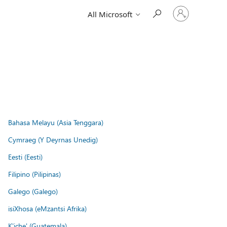
Sign
All Microsoft
in
to
your
account
Bahasa Melayu (Asia Tenggara)
Cymraeg (Y Deyrnas Unedig)
Eesti (Eesti)
Filipino (Pilipinas)
Galego (Galego)
isiXhosa (eMzantsi Afrika)
K'iche' (Guatemala)