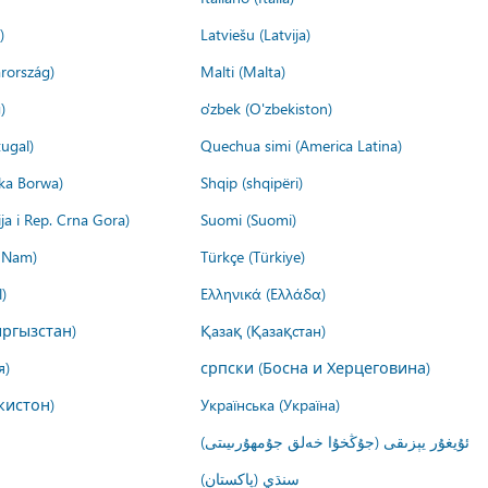
)
Latviešu (Latvija)
rország)
Malti (Malta)
)
o'zbek (O'zbekiston)
ugal)
Quechua simi (America Latina)
ika Borwa)
Shqip (shqipëri)
ija i Rep. Crna Gora)
Suomi (Suomi)
t Nam)
Türkçe (Türkiye)
)
Ελληνικά (Ελλάδα)
ргызстан)
Қазақ (Қазақстан)
я)
српски (Босна и Херцеговина)
кистон)
Українська (Україна)
ئۇيغۇر يېزىقى (جۇڭخۇا خەلق جۇمھۇرىيىتى)
سنڌي (پاکستان)