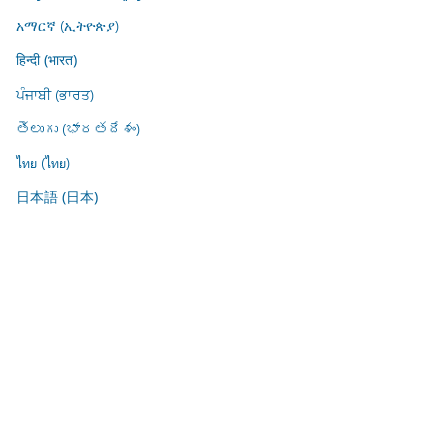
አማርኛ (ኢትዮጵያ)
हिन्दी (भारत)
ਪੰਜਾਬੀ (ਭਾਰਤ)
తెలుగు (భారతదేశం)
ไทย (ไทย)
日本語 (日本)