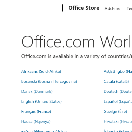
Microsoft
Office Store
Add-ins
Te
Office.com Wor
Office.com is available in a variety of countri
Afrikaans (Suid-Afrika)
Asụsụ Igbo (Naị
Bosanski (Bosna i Hercegovina)
Català (català)
Dansk (Danmark)
Deutsch (Deuts
English (United States)
Español (España
Français (France)
Gaeilge (Éire)
Hausa (Najeriya)
Hrvatski (Hrvat
isiZulu (iNingizimu Afrika)
Íslenska (ísland)