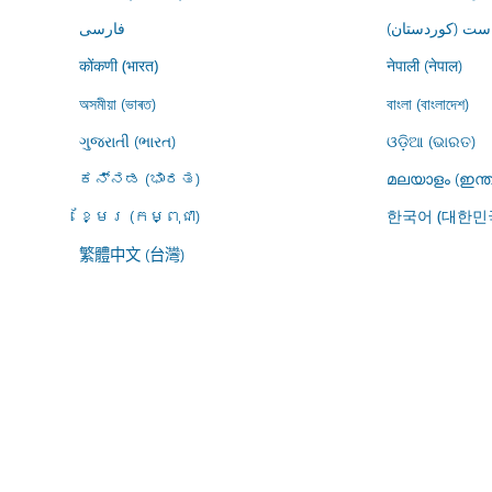
ڕاست (کوردستان
فارسى
नेपाली (नेपाल)
कोंकणी (भारत)
অসমীয়া (ভাৰত)
বাংলা (বাংলাদেশ)
ગુજરાતી (ભારત)
ଓଡ଼ିଆ (ଭାରତ)
ಕನ್ನಡ (ಭಾರತ)
മലയാളം (ഇന്ത
ខ្មែរ (កម្ពុជា)
한국어 (대한민
繁體中文 (台灣)