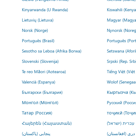
Kinyarwanda (U Rwanda)
Kiswahili (Kenya
Lietuvių (Lietuva)
Magyar (Magya
Norsk (Norge)
Nynorsk (Noreg
Português (Brasil)
Português (Port
Sesotho sa Leboa (Afrika Borwa)
Setswana (Afor
Slovenski (Slovenija)
Srpski (Rep. Srb
Te reo Māori (Aotearoa)
Tiếng Việt (Việ
Valencià (Espanya)
Wolof (Senegaal
Български (България)
Кыргызча (Кы
Монгол (Монгол)
Русский (Росси
Татар (Россия)
тоҷикӣ (Тоҷи
Հայերեն (Հայաստան)
עברית (ישראל)
درى (افغانستان)
پنجابی (پاکستان)