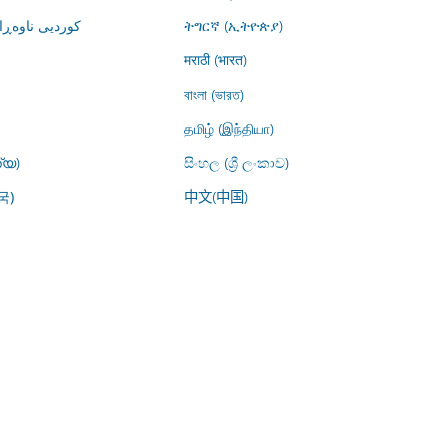
کوردیی ناوە)
ትግርኛ (ኢትዮጵያ)
मराठी (भारत)
বাংলা (ভারত)
தமிழ் (இந்தியா)
്യ)
සිංහල (ශ්‍රී ලංකාව)
中文(中国)
국)