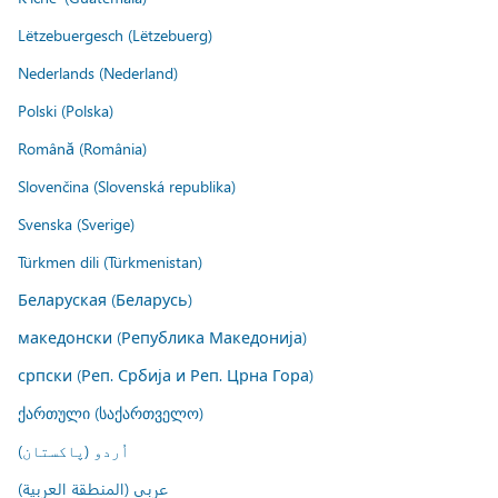
Lëtzebuergesch (Lëtzebuerg)
Nederlands (Nederland)
Polski (Polska)
Română (România)
Slovenčina (Slovenská republika)
Svenska (Sverige)
Türkmen dili (Türkmenistan)
Беларуская (Беларусь)
македонски (Република Македонија)
српски (Реп. Србија и Реп. Црна Гора)
ქართული (საქართველო)
اُردو (پاکستان)
عربي (المنطقة العربية)