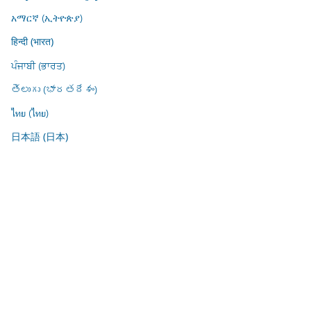
አማርኛ (ኢትዮጵያ)
हिन्दी (भारत)
ਪੰਜਾਬੀ (ਭਾਰਤ)
తెలుగు (భారతదేశం)
ไทย (ไทย)
日本語 (日本)