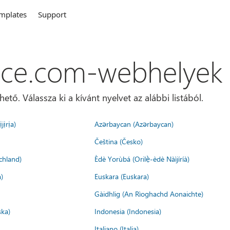
mplates
Support
ice.com-webhelyek
ő. Válassza ki a kívánt nyelvet az alábbi listából.
jịrịa)
Azərbaycan (Azərbaycan)
Čeština (Česko)
chland)
Èdè Yorùbá (Orilẹ̀-èdè Nàìjíríà)
)
Euskara (Euskara)
Gàidhlig (An Rìoghachd Aonaichte)
ska)
Indonesia (Indonesia)
Italiano (Italia)