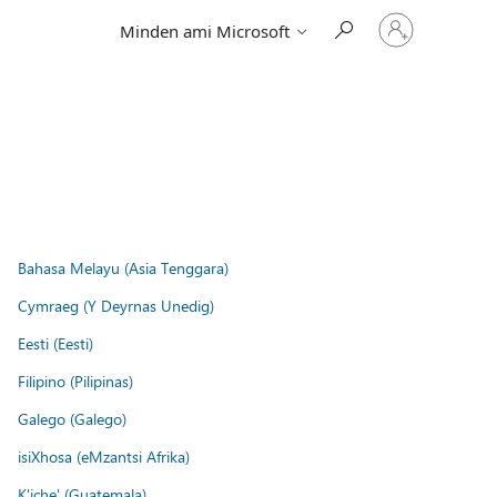
Jelentkezzen
Minden ami Microsoft
be
a
fiókjába
Bahasa Melayu (Asia Tenggara)
Cymraeg (Y Deyrnas Unedig)
Eesti (Eesti)
Filipino (Pilipinas)
Galego (Galego)
isiXhosa (eMzantsi Afrika)
K'iche' (Guatemala)