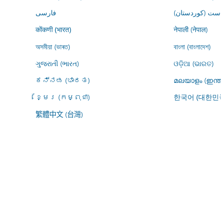
ڕاست (کوردستان
فارسى
नेपाली (नेपाल)
कोंकणी (भारत)
অসমীয়া (ভাৰত)
বাংলা (বাংলাদেশ)
ગુજરાતી (ભારત)
ଓଡ଼ିଆ (ଭାରତ)
ಕನ್ನಡ (ಭಾರತ)
മലയാളം (ഇന്ത
ខ្មែរ (កម្ពុជា)
한국어 (대한민
繁體中文 (台灣)