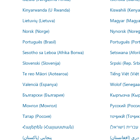
Kinyarwanda (U Rwanda)
Kiswahili (Kenya
Lietuvių (Lietuva)
Magyar (Magya
Norsk (Norge)
Nynorsk (Noreg
Português (Brasil)
Português (Port
Sesotho sa Leboa (Afrika Borwa)
Setswana (Afor
Slovenski (Slovenija)
Srpski (Rep. Srb
Te reo Māori (Aotearoa)
Tiếng Việt (Việ
Valencià (Espanya)
Wolof (Senegaal
Български (България)
Кыргызча (Кыр
Монгол (Монгол)
Русский (Росси
Татар (Россия)
тоҷикӣ (Тоҷик
Հայերեն (Հայաստան)
עברית (ישראל)
درى (افغانستان)
پنجابی (پاکستان)