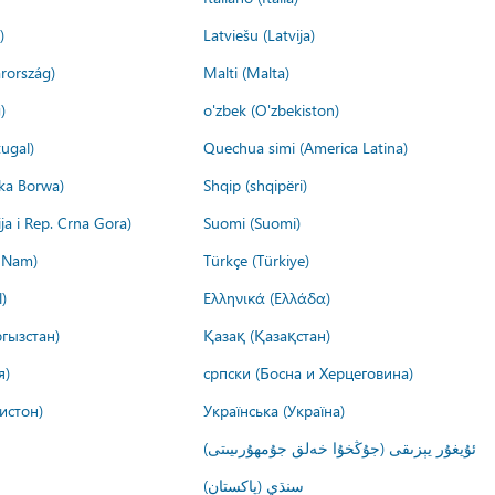
)
Latviešu (Latvija)
rország)
Malti (Malta)
)
o'zbek (O'zbekiston)
ugal)
Quechua simi (America Latina)
ika Borwa)
Shqip (shqipëri)
ija i Rep. Crna Gora)
Suomi (Suomi)
t Nam)
Türkçe (Türkiye)
)
Ελληνικά (Ελλάδα)
гызстан)
Қазақ (Қазақстан)
я)
српски (Босна и Херцеговина)
истон)
Українська (Україна)
ئۇيغۇر يېزىقى (جۇڭخۇا خەلق جۇمھۇرىيىتى)
سنڌي (پاکستان)