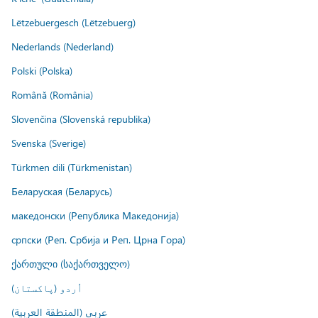
Lëtzebuergesch (Lëtzebuerg)
Nederlands (Nederland)
Polski (Polska)
Română (România)
Slovenčina (Slovenská republika)
Svenska (Sverige)
Türkmen dili (Türkmenistan)
Беларуская (Беларусь)
македонски (Република Македонија)
српски (Реп. Србија и Реп. Црна Гора)
ქართული (საქართველო)
اُردو (پاکستان)
عربي (المنطقة العربية)