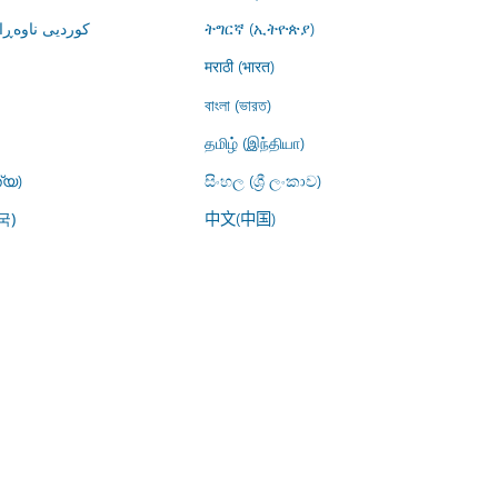
کوردیی ناوە)
ትግርኛ (ኢትዮጵያ)
मराठी (भारत)
বাংলা (ভারত)
தமிழ் (இந்தியா)
്യ)
සිංහල (ශ්‍රී ලංකාව)
中文(中国)
국)