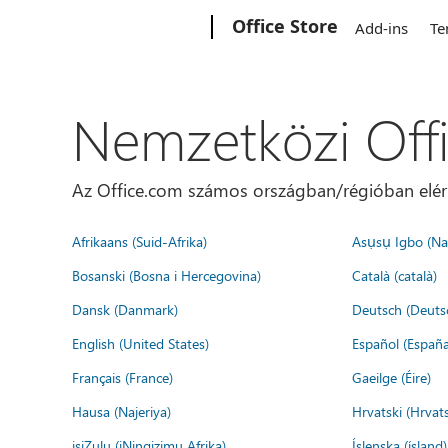
Microsoft
Office Store
Add-ins
Te
Nemzetközi Off
Az Office.com számos országban/régióban elérhet
Afrikaans (Suid-Afrika)
Asụsụ Igbo (Naị
Bosanski (Bosna i Hercegovina)
Català (català)
Dansk (Danmark)
Deutsch (Deuts
English (United States)
Español (España
Français (France)
Gaeilge (Éire)
Hausa (Najeriya)
Hrvatski (Hrvat
isiZulu (iNingizimu Afrika)
Íslenska (ísland)