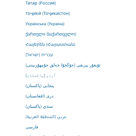
Татар (Россия)
тоҷикӣ (Тоҷикистон)
Українська (Україна)
ქართული (საქართველო)
Հայերեն (Հայաստան)
עברית (ישראל)
ئۇيغۇر يېزىقى (جۇڭخۇا خەلق جۇمھۇرىيىتى)
اُردو (پاکستان)
پنجابی (پاکستان)
درى (افغانستان)
سنڌي (پاکستان)
عربي (المنطقة العربية)
فارسى