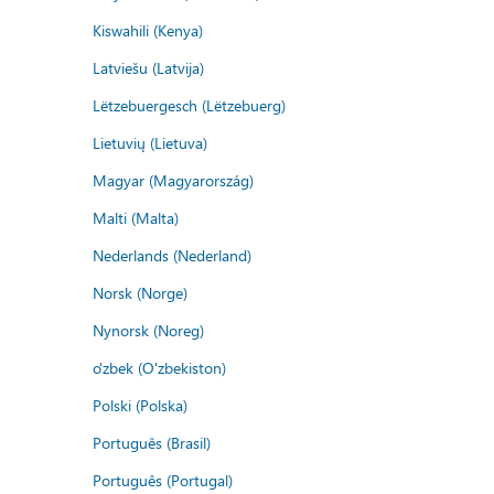
Kiswahili (Kenya)
Latviešu (Latvija)
Lëtzebuergesch (Lëtzebuerg)
Lietuvių (Lietuva)
Magyar (Magyarország)
Malti (Malta)
Nederlands (Nederland)
Norsk (Norge)
Nynorsk (Noreg)
o'zbek (O'zbekiston)
Polski (Polska)
Português (Brasil)
Português (Portugal)