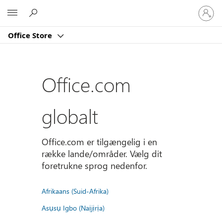
Log
Microsoft
på
din
Office Store
konto
Office.com
globalt
Office.com er tilgængelig i en
række lande/områder. Vælg dit
foretrukne sprog nedenfor.
Afrikaans (Suid-Afrika)
Asụsụ Igbo (Naịjịrịa)