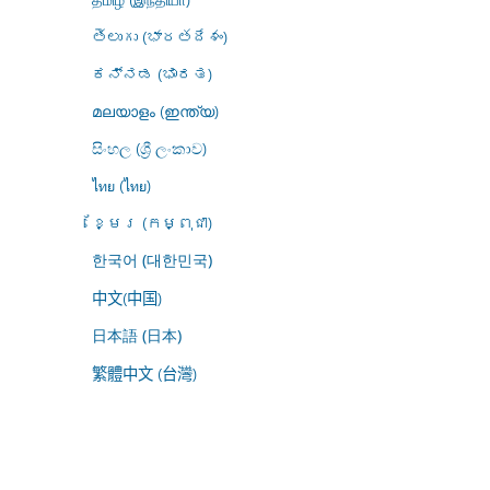
తెలుగు (భారతదేశం)
ಕನ್ನಡ (ಭಾರತ)
മലയാളം (ഇന്ത്യ)
සිංහල (ශ්‍රී ලංකාව)
ไทย (ไทย)
ខ្មែរ (កម្ពុជា)
한국어 (대한민국)
中文(中国)
日本語 (日本)
繁體中文 (台灣)