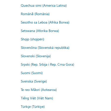
Quechua simi (America Latina)
Română (România)
Sesotho sa Leboa (Afrika Borwa)
Setswana (Aforika Borwa)
Shqip (shqipëri)
Slovenčina (Slovenská republika)
Slovenski (Slovenija)
Srpski (Rep. Srbija i Rep. Crna Gora)
Suomi (Suomi)
Svenska (Sverige)
Te reo Māori (Aotearoa)
Tiếng Việt (Việt Nam)
Türkçe (Türkiye)