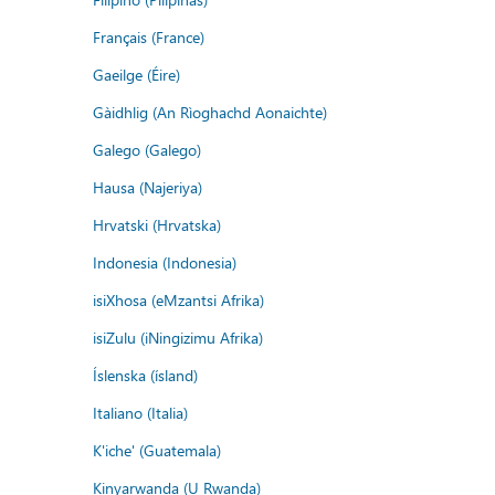
Français (France)
Gaeilge (Éire)
Gàidhlig (An Rìoghachd Aonaichte)
Galego (Galego)
Hausa (Najeriya)
Hrvatski (Hrvatska)
Indonesia (Indonesia)
isiXhosa (eMzantsi Afrika)
isiZulu (iNingizimu Afrika)
Íslenska (ísland)
Italiano (Italia)
K'iche' (Guatemala)
Kinyarwanda (U Rwanda)