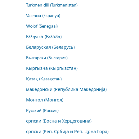
Türkmen dili (Türkmenistan)
Valencià (Espanya)
Wolof (Senegaal)
Ελληνικά (Ελλάδα)
Беларуская (Беларусь)
Български (България)
Кыргызча (Кыргызстан)
Қазақ (Қазақстан)
македонски (Република Македонија)
Монгол (Монгол)
Русский (Россия)
српски (Босна и Херцеговина)
српски (Реп. Србија и Реп. Црна Гора)