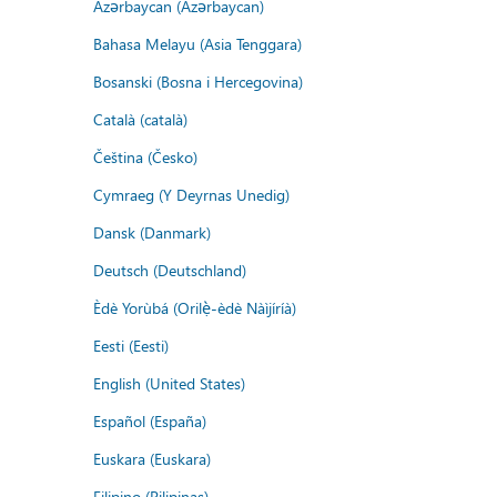
Azərbaycan (Azərbaycan)
Bahasa Melayu (Asia Tenggara)
Bosanski (Bosna i Hercegovina)
Català (català)
Čeština (Česko)
Cymraeg (Y Deyrnas Unedig)
Dansk (Danmark)
Deutsch (Deutschland)
Èdè Yorùbá (Orilẹ̀-èdè Nàìjíríà)
Eesti (Eesti)
English (United States)
Español (España)
Euskara (Euskara)
Filipino (Pilipinas)