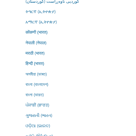
کوردیی ناوەڕاست (کوردستان)
ትግርኛ (ኢትዮጵያ)
አማርኛ (ኢትዮጵያ)
कोंकणी (भारत)
नेपाली (नेपाल)
मराठी (भारत)
हिन्दी (भारत)
অসমীয়া (ভাৰত)
বাংলা (বাংলাদেশ)
বাংলা (ভারত)
ਪੰਜਾਬੀ (ਭਾਰਤ)
ગુજરાતી (ભારત)
ଓଡ଼ିଆ (ଭାରତ)
தமிழ் (இந்தியா)