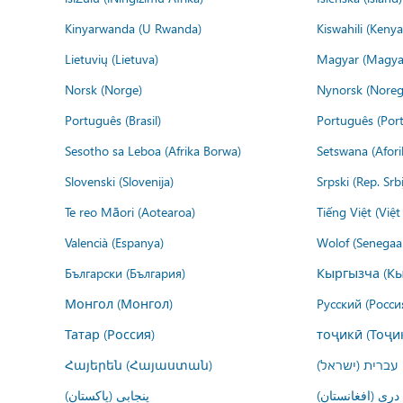
Kinyarwanda (U Rwanda)
Kiswahili (Kenya
Lietuvių (Lietuva)
Magyar (Magya
Norsk (Norge)
Nynorsk (Noreg
Português (Brasil)
Português (Port
Sesotho sa Leboa (Afrika Borwa)
Setswana (Afor
Slovenski (Slovenija)
Srpski (Rep. Srb
Te reo Māori (Aotearoa)
Tiếng Việt (Việ
Valencià (Espanya)
Wolof (Senegaal
Български (България)
Кыргызча (Кы
Монгол (Монгол)
Русский (Росси
Татар (Россия)
тоҷикӣ (Тоҷи
Հայերեն (Հայաստան)
עברית (ישראל)
درى (افغانستان)
پنجابی (پاکستان)