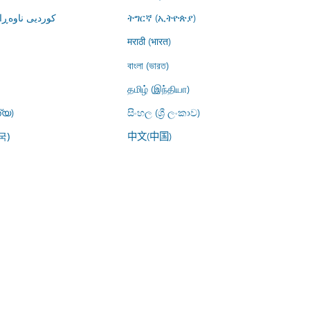
کوردیی ناوە)
ትግርኛ (ኢትዮጵያ)
मराठी (भारत)
বাংলা (ভারত)
தமிழ் (இந்தியா)
്യ)
සිංහල (ශ්‍රී ලංකාව)
中文(中国)
국)