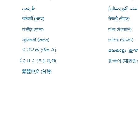
ڕاست (کوردستان
فارسى
नेपाली (नेपाल)
कोंकणी (भारत)
অসমীয়া (ভাৰত)
বাংলা (বাংলাদেশ)
ગુજરાતી (ભારત)
ଓଡ଼ିଆ (ଭାରତ)
ಕನ್ನಡ (ಭಾರತ)
മലയാളം (ഇന്ത
ខ្មែរ (កម្ពុជា)
한국어 (대한민
繁體中文 (台灣)