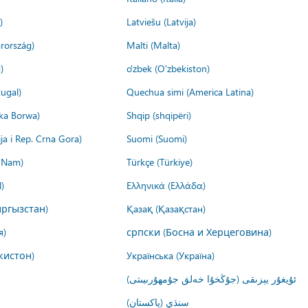
)
Latviešu (Latvija)
rország)
Malti (Malta)
)
o'zbek (O'zbekiston)
ugal)
Quechua simi (America Latina)
ika Borwa)
Shqip (shqipëri)
ija i Rep. Crna Gora)
Suomi (Suomi)
t Nam)
Türkçe (Türkiye)
)
Ελληνικά (Ελλάδα)
ргызстан)
Қазақ (Қазақстан)
я)
српски (Босна и Херцеговина)
кистон)
Українська (Україна)
ئۇيغۇر يېزىقى (جۇڭخۇا خەلق جۇمھۇرىيىتى)
سنڌي (پاکستان)