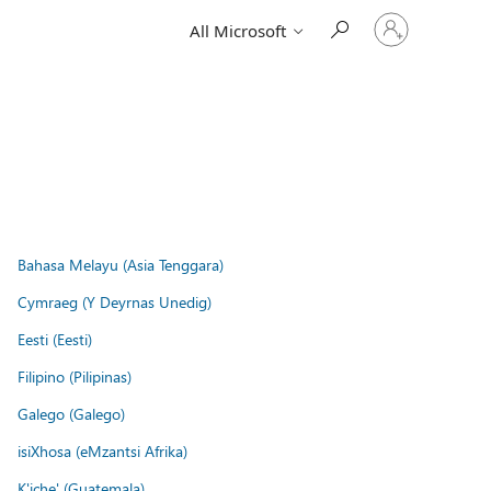
Sign
All Microsoft
in
to
your
account
Bahasa Melayu (Asia Tenggara)
Cymraeg (Y Deyrnas Unedig)
Eesti (Eesti)
Filipino (Pilipinas)
Galego (Galego)
isiXhosa (eMzantsi Afrika)
K'iche' (Guatemala)