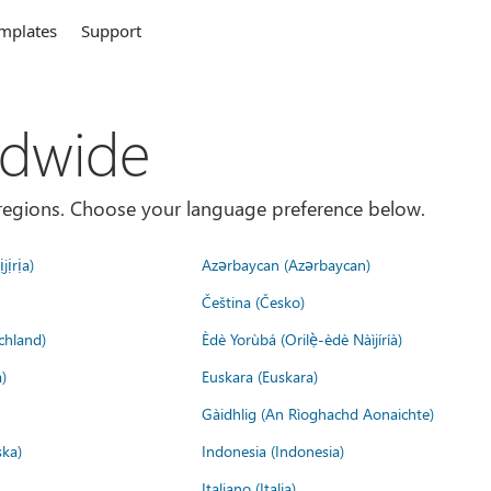
mplates
Support
ldwide
es/regions. Choose your language preference below.
jịrịa)
Azərbaycan (Azərbaycan)
Čeština (Česko)
chland)
Èdè Yorùbá (Orilẹ̀-èdè Nàìjíríà)
)
Euskara (Euskara)
Gàidhlig (An Rìoghachd Aonaichte)
ska)
Indonesia (Indonesia)
Italiano (Italia)