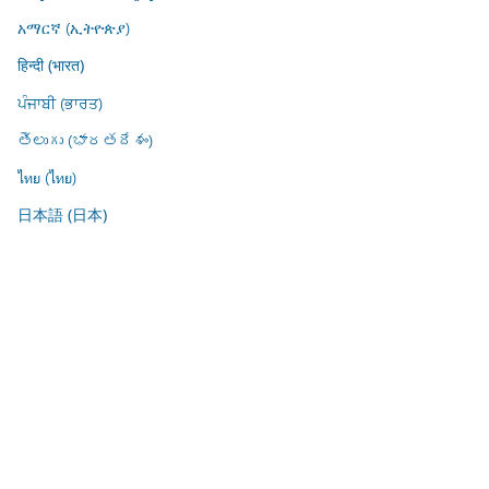
አማርኛ (ኢትዮጵያ)
हिन्दी (भारत)
ਪੰਜਾਬੀ (ਭਾਰਤ)
తెలుగు (భారతదేశం)
ไทย (ไทย)
日本語 (日本)