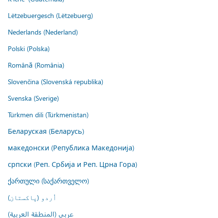
Lëtzebuergesch (Lëtzebuerg)
Nederlands (Nederland)
Polski (Polska)
Română (România)
Slovenčina (Slovenská republika)
Svenska (Sverige)
Türkmen dili (Türkmenistan)
Беларуская (Беларусь)
македонски (Република Македонија)
српски (Реп. Србија и Реп. Црна Гора)
ქართული (საქართველო)
اُردو (پاکستان)
عربي (المنطقة العربية)