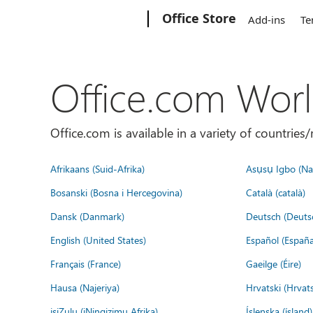
Microsoft
Office Store
Add-ins
Te
Office.com Wor
Office.com is available in a variety of countri
Afrikaans (Suid-Afrika)
Asụsụ Igbo (Naị
Bosanski (Bosna i Hercegovina)
Català (català)
Dansk (Danmark)
Deutsch (Deuts
English (United States)
Español (España
Français (France)
Gaeilge (Éire)
Hausa (Najeriya)
Hrvatski (Hrvat
isiZulu (iNingizimu Afrika)
Íslenska (ísland)