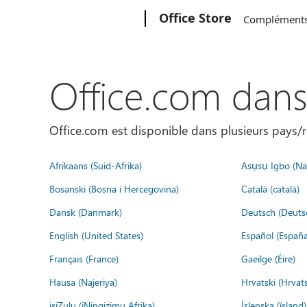
Microsoft
Office Store
Complément
Office.com dan
Office.com est disponible dans plusieurs pays/r
Afrikaans (Suid-Afrika)
Asụsụ Igbo (Naị
Bosanski (Bosna i Hercegovina)
Català (català)
Dansk (Danmark)
Deutsch (Deuts
English (United States)
Español (España
Français (France)
Gaeilge (Éire)
Hausa (Najeriya)
Hrvatski (Hrvat
isiZulu (iNingizimu Afrika)
Íslenska (ísland)