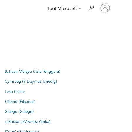
Connectez-
Tout Microsoft
vous
à
votre
compte
Bahasa Melayu (Asia Tenggara)
Cymraeg (Y Deyrnas Unedig)
Eesti (Eesti)
Filipino (Pilipinas)
Galego (Galego)
isiXhosa (eMzantsi Afrika)
K'iche' (Guatemala)