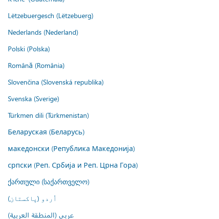
Lëtzebuergesch (Lëtzebuerg)
Nederlands (Nederland)
Polski (Polska)
Română (România)
Slovenčina (Slovenská republika)
Svenska (Sverige)
Türkmen dili (Türkmenistan)
Беларуская (Беларусь)
македонски (Република Македонија)
српски (Реп. Србија и Реп. Црна Гора)
ქართული (საქართველო)
اُردو (پاکستان)
عربي (المنطقة العربية)