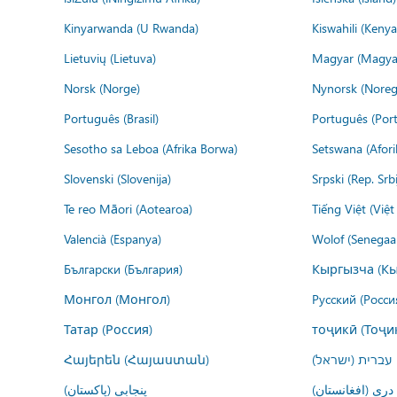
Kinyarwanda (U Rwanda)
Kiswahili (Kenya
Lietuvių (Lietuva)
Magyar (Magya
Norsk (Norge)
Nynorsk (Noreg
Português (Brasil)
Português (Port
Sesotho sa Leboa (Afrika Borwa)
Setswana (Afor
Slovenski (Slovenija)
Srpski (Rep. Srb
Te reo Māori (Aotearoa)
Tiếng Việt (Việ
Valencià (Espanya)
Wolof (Senegaal
Български (България)
Кыргызча (Кы
Монгол (Монгол)
Русский (Росси
Татар (Россия)
тоҷикӣ (Тоҷи
Հայերեն (Հայաստան)
עברית (ישראל)
درى (افغانستان)
پنجابی (پاکستان)