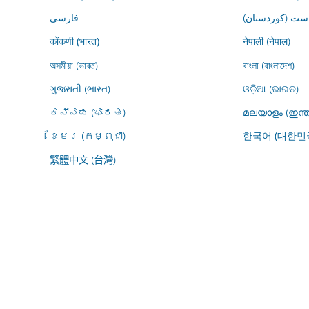
ڕاست (کوردستان
فارسى
नेपाली (नेपाल)
कोंकणी (भारत)
অসমীয়া (ভাৰত)
বাংলা (বাংলাদেশ)
ગુજરાતી (ભારત)
ଓଡ଼ିଆ (ଭାରତ)
ಕನ್ನಡ (ಭಾರತ)
മലയാളം (ഇന്ത
ខ្មែរ (កម្ពុជា)
한국어 (대한민
繁體中文 (台灣)