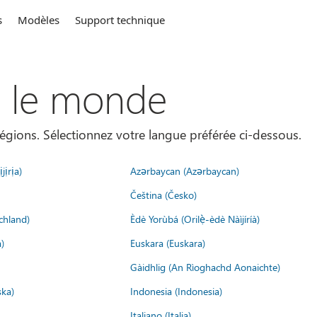
s
Modèles
Support technique
s le monde
égions. Sélectionnez votre langue préférée ci-dessous.
jịrịa)
Azərbaycan (Azərbaycan)
Čeština (Česko)
chland)
Èdè Yorùbá (Orilẹ̀-èdè Nàìjíríà)
)
Euskara (Euskara)
Gàidhlig (An Rìoghachd Aonaichte)
ska)
Indonesia (Indonesia)
Italiano (Italia)