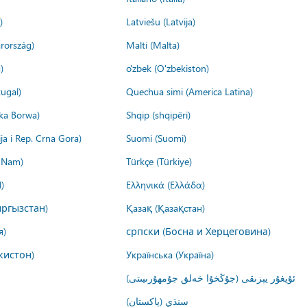
)
Latviešu (Latvija)
rország)
Malti (Malta)
)
o'zbek (O'zbekiston)
ugal)
Quechua simi (America Latina)
ika Borwa)
Shqip (shqipëri)
ija i Rep. Crna Gora)
Suomi (Suomi)
t Nam)
Türkçe (Türkiye)
)
Ελληνικά (Ελλάδα)
ргызстан)
Қазақ (Қазақстан)
я)
српски (Босна и Херцеговина)
кистон)
Українська (Україна)
ئۇيغۇر يېزىقى (جۇڭخۇا خەلق جۇمھۇرىيىتى)
سنڌي (پاکستان)