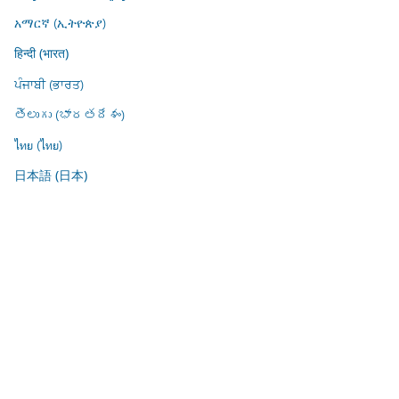
አማርኛ (ኢትዮጵያ)
हिन्दी (भारत)
ਪੰਜਾਬੀ (ਭਾਰਤ)
తెలుగు (భారతదేశం)
ไทย (ไทย)
日本語 (日本)