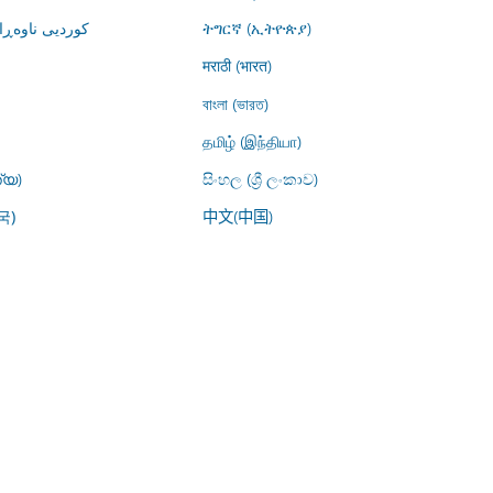
کوردیی ناوە)
ትግርኛ (ኢትዮጵያ)
मराठी (भारत)
বাংলা (ভারত)
தமிழ் (இந்தியா)
്യ)
සිංහල (ශ්‍රී ලංකාව)
中文(中国)
국)