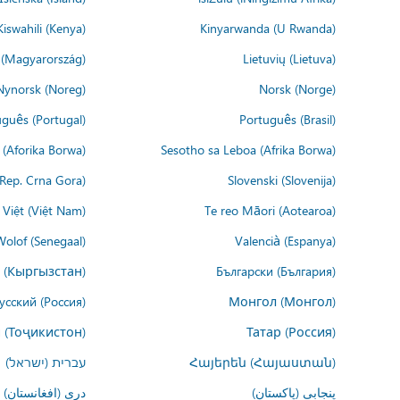
Kiswahili (Kenya)
Kinyarwanda (U Rwanda)
(Magyarország)
Lietuvių (Lietuva)
Nynorsk (Noreg)
Norsk (Norge)
guês (Portugal)
Português (Brasil)
(Aforika Borwa)
Sesotho sa Leboa (Afrika Borwa)
i Rep. Crna Gora)
Slovenski (Slovenija)
 Việt (Việt Nam)
Te reo Māori (Aotearoa)
Wolof (Senegaal)
Valencià (Espanya)
 (Кыргызстан)
Български (България)
усский (Россия)
Монгол (Монгол)
 (Тоҷикистон)
Татар (Россия)
Հայերեն (Հայաստան)
עברית (ישראל)
پنجابی (پاکستان)
درى (افغانستان)