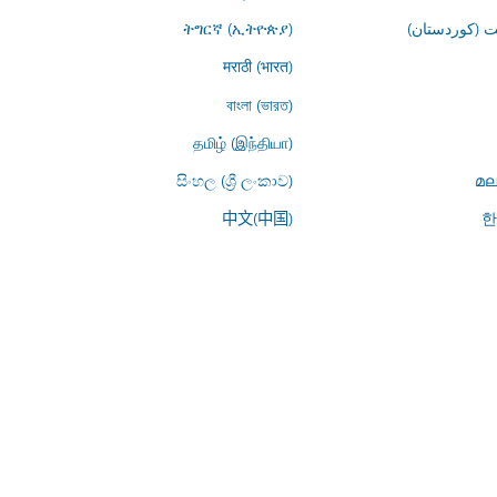
 (کوردستان)
ትግርኛ (ኢትዮጵያ)
मराठी (भारत)
বাংলা (ভারত)
தமிழ் (இந்தியா)
සිංහල (ශ්‍රී ලංකාව)
മല
中文(中国)
한