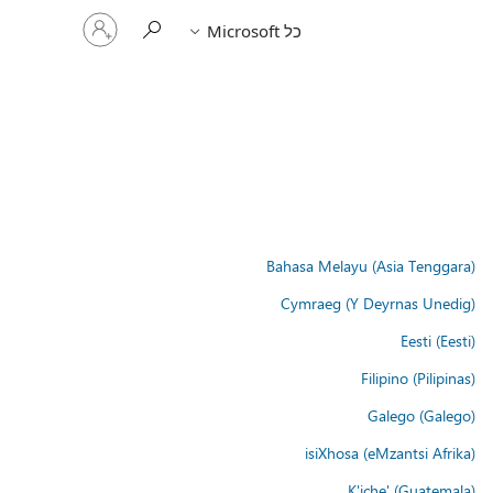
היכנס
כל Microsoft
לחשבון
שלך
Bahasa Melayu (Asia Tenggara)
Cymraeg (Y Deyrnas Unedig)
Eesti (Eesti)
Filipino (Pilipinas)
Galego (Galego)
isiXhosa (eMzantsi Afrika)
K'iche' (Guatemala)