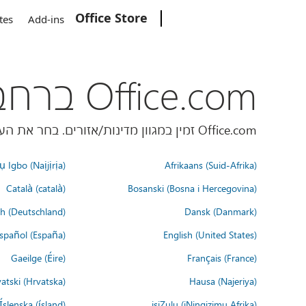
Office Store
Microsoft
tes
Add-ins
Office.com ברחבי העולם
Office.com זמין במגוון מדינות/אזורים. בחר את העדפת השפה שלך למטה.
 Igbo (Naịjịrịa)
Afrikaans (Suid-Afrika)
Català (català)
Bosanski (Bosna i Hercegovina)
h (Deutschland)
Dansk (Danmark)
spañol (España)
English (United States)
Gaeilge (Éire)
Français (France)
atski (Hrvatska)
Hausa (Najeriya)
Íslenska (ísland)
isiZulu (iNingizimu Afrika)