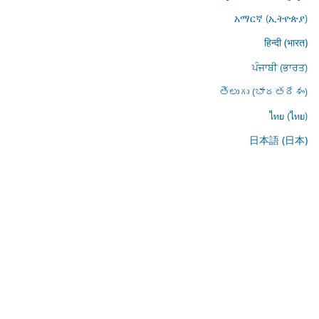
አማርኛ (ኢትዮጵያ)
हिन्दी (भारत)
ਪੰਜਾਬੀ (ਭਾਰਤ)
తెలుగు (భారతదేశం)
ไทย (ไทย)
日本語 (日本)