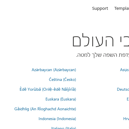
Support
Templa
Azərbaycan (Azərbaycan)
Asụsụ
Čeština (Česko)
Èdè Yorùbá (Orilẹ̀-èdè Nàìjíríà)
Deutsc
Euskara (Euskara)
E
Gàidhlig (An Rìoghachd Aonaichte)
Indonesia (Indonesia)
Hrv
Italiano (Italia)