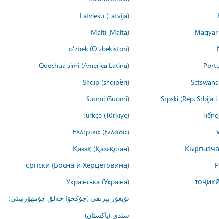
Latviešu (Latvija)
Malti (Malta)
Magyar 
o'zbek (O'zbekiston)
Quechua simi (America Latina)
Portu
Shqip (shqipëri)
Setswana 
Suomi (Suomi)
Srpski (Rep. Srbija 
Türkçe (Türkiye)
Tiếng
Ελληνικά (Ελλάδα)
Қазақ (Қазақстан)
Кыргызча
српски (Босна и Херцеговина)
Р
Українська (Україна)
тоҷикӣ
ئۇيغۇر يېزىقى (جۇڭخۇا خەلق جۇمھۇرىيىتى)
سنڌي (پاکستان)