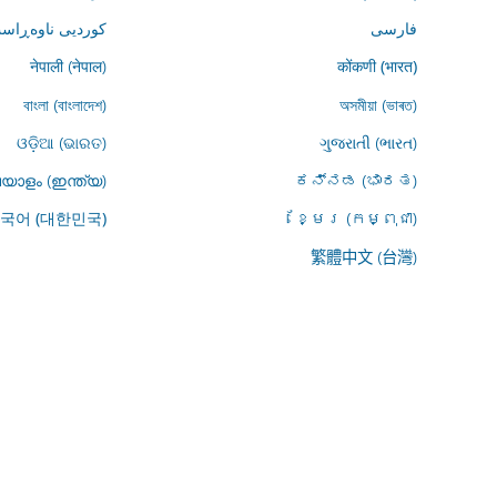
فارسى
کوردیی ناوەڕاست
नेपाली (नेपाल)
कोंकणी (भारत)
বাংলা (বাংলাদেশ)
অসমীয়া (ভাৰত)
ଓଡ଼ିଆ (ଭାରତ)
ગુજરાતી (ભારત)
യാളം (ഇന്ത്യ)
ಕನ್ನಡ (ಭಾರತ)
ខ្មែរ (កម្ពុជា)
국어 (대한민국)
繁體中文 (台灣)