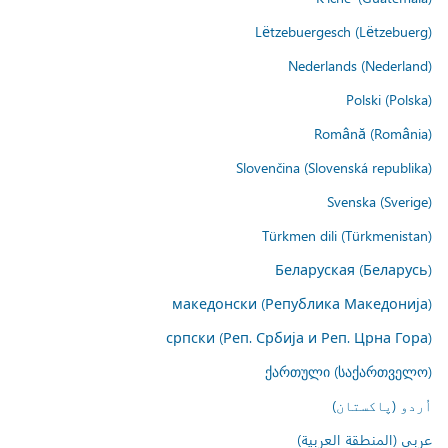
Lëtzebuergesch (Lëtzebuerg)
Nederlands (Nederland)
Polski (Polska)
Română (România)
Slovenčina (Slovenská republika)
Svenska (Sverige)
Türkmen dili (Türkmenistan)
Беларуская (Беларусь)
македонски (Република Македонија)
српски (Реп. Србија и Реп. Црна Гора)
ქართული (საქართველო)
اُردو (پاکستان)
عربي (المنطقة العربية)