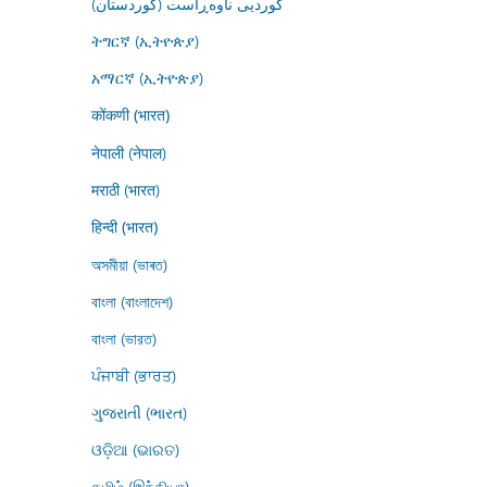
کوردیی ناوەڕاست (کوردستان)
ትግርኛ (ኢትዮጵያ)
አማርኛ (ኢትዮጵያ)
कोंकणी (भारत)
नेपाली (नेपाल)
मराठी (भारत)
हिन्दी (भारत)
অসমীয়া (ভাৰত)
বাংলা (বাংলাদেশ)
বাংলা (ভারত)
ਪੰਜਾਬੀ (ਭਾਰਤ)
ગુજરાતી (ભારત)
ଓଡ଼ିଆ (ଭାରତ)
தமிழ் (இந்தியா)