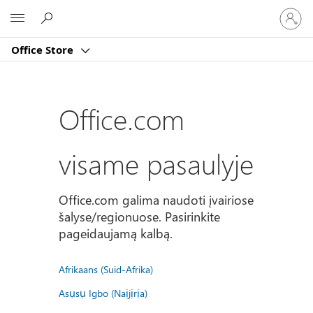
Prisijun
Microsoft
prie
paskyro
Office Store
Office.com
visame pasaulyje
Office.com galima naudoti įvairiose
šalyse/regionuose. Pasirinkite
pageidaujamą kalbą.
Afrikaans (Suid-Afrika)
Asụsụ Igbo (Naịjịrịa)