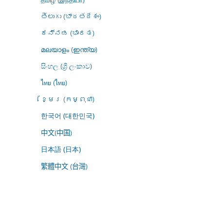
తెలుగు (భారతదేశం)
ಕನ್ನಡ (ಭಾರತ)
മലയാളം (ഇന്ത്യ)
සිංහල (ශ්‍රී ලංකාව)
ไทย (ไทย)
ខ្មែរ (កម្ពុជា)
한국어 (대한민국)
中文(中国)
日本語 (日本)
繁體中文 (台灣)