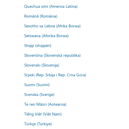
Quechua simi (America Latina)
Română (România)
Sesotho sa Leboa (Afrika Borwa)
Setswana (Aforika Borwa)
Shqip (shqipëri)
Slovenčina (Slovenská republika)
Slovenski (Slovenija)
Srpski (Rep. Srbija i Rep. Crna Gora)
Suomi (Suomi)
Svenska (Sverige)
Te reo Māori (Aotearoa)
Tiếng Việt (Việt Nam)
Türkçe (Türkiye)