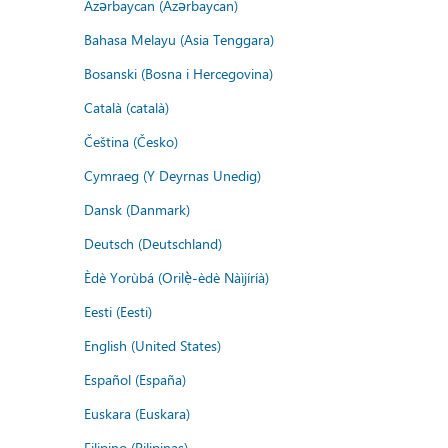
Azərbaycan (Azərbaycan)
Bahasa Melayu (Asia Tenggara)
Bosanski (Bosna i Hercegovina)
Català (català)
Čeština (Česko)
Cymraeg (Y Deyrnas Unedig)
Dansk (Danmark)
Deutsch (Deutschland)
Èdè Yorùbá (Orilẹ̀-èdè Nàìjíríà)
Eesti (Eesti)
English (United States)
Español (España)
Euskara (Euskara)
Filipino (Pilipinas)