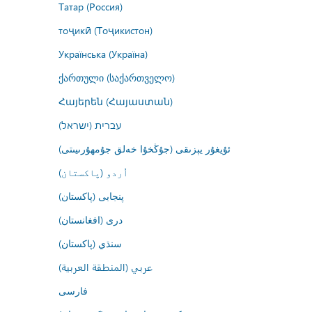
Татар (Россия)
тоҷикӣ (Тоҷикистон)
Українська (Україна)
ქართული (საქართველო)
Հայերեն (Հայաստան)
עברית (ישראל)
ئۇيغۇر يېزىقى (جۇڭخۇا خەلق جۇمھۇرىيىتى)
اُردو (پاکستان)
پنجابی (پاکستان)
درى (افغانستان)
سنڌي (پاکستان)
عربي (المنطقة العربية)
فارسى