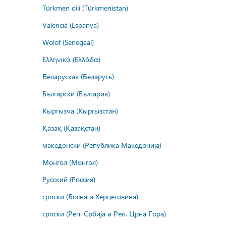
Türkmen dili (Türkmenistan)
Valencià (Espanya)
Wolof (Senegaal)
Ελληνικά (Ελλάδα)
Беларуская (Беларусь)
Български (България)
Кыргызча (Кыргызстан)
Қазақ (Қазақстан)
македонски (Република Македонија)
Монгол (Монгол)
Русский (Россия)
српски (Босна и Херцеговина)
српски (Реп. Србија и Реп. Црна Гора)