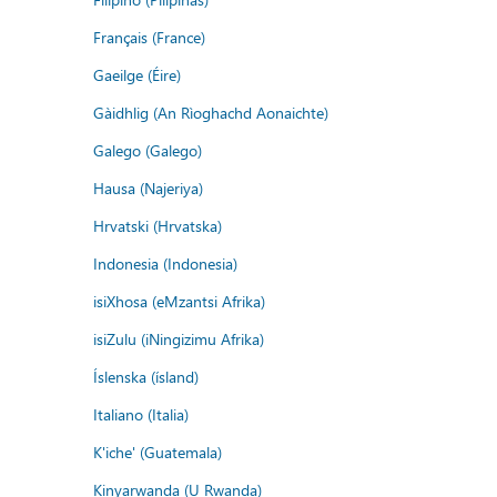
Français (France)
Gaeilge (Éire)
Gàidhlig (An Rìoghachd Aonaichte)
Galego (Galego)
Hausa (Najeriya)
Hrvatski (Hrvatska)
Indonesia (Indonesia)
isiXhosa (eMzantsi Afrika)
isiZulu (iNingizimu Afrika)
Íslenska (ísland)
Italiano (Italia)
K'iche' (Guatemala)
Kinyarwanda (U Rwanda)