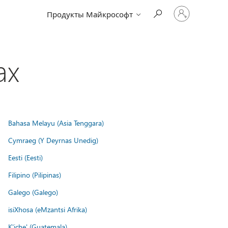
Войдите
Продукты Майкрософт
в
учетную
запись
ах
Bahasa Melayu (Asia Tenggara)
Cymraeg (Y Deyrnas Unedig)
Eesti (Eesti)
Filipino (Pilipinas)
Galego (Galego)
isiXhosa (eMzantsi Afrika)
K'iche' (Guatemala)