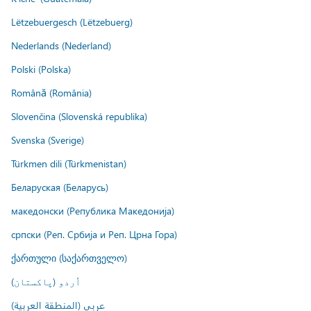
Lëtzebuergesch (Lëtzebuerg)
Nederlands (Nederland)
Polski (Polska)
Română (România)
Slovenčina (Slovenská republika)
Svenska (Sverige)
Türkmen dili (Türkmenistan)
Беларуская (Беларусь)
македонски (Република Македонија)
српски (Реп. Србија и Реп. Црна Гора)
ქართული (საქართველო)
اُردو (پاکستان)
عربي (المنطقة العربية)