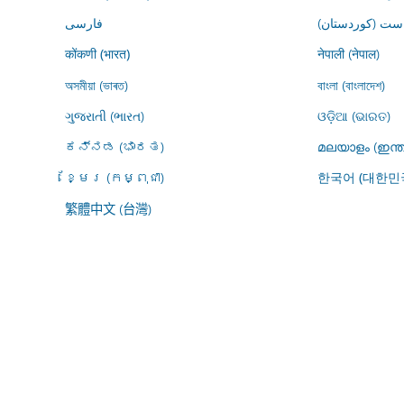
ڕاست (کوردستان
فارسى
नेपाली (नेपाल)
कोंकणी (भारत)
অসমীয়া (ভাৰত)
বাংলা (বাংলাদেশ)
ગુજરાતી (ભારત)
ଓଡ଼ିଆ (ଭାରତ)
ಕನ್ನಡ (ಭಾರತ)
മലയാളം (ഇന്ത
ខ្មែរ (កម្ពុជា)
한국어 (대한민
繁體中文 (台灣)