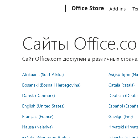
Microsoft
Office Store
Add-ins
Te
Сайты Office.c
Сайт Office.com доступен в различных страна
Afrikaans (Suid-Afrika)
Asụsụ Igbo (Naị
Bosanski (Bosna i Hercegovina)
Català (català)
Dansk (Danmark)
Deutsch (Deuts
English (United States)
Español (España
Français (France)
Gaeilge (Éire)
Hausa (Najeriya)
Hrvatski (Hrvat
isiZulu (iNingizimu Afrika)
Íslenska (ísland)