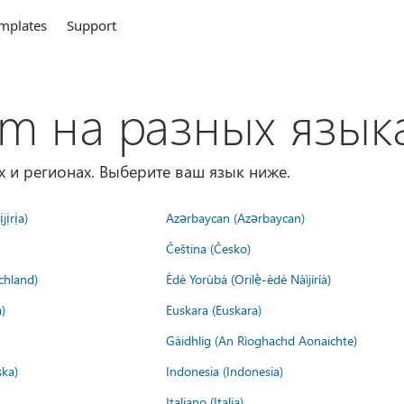
mplates
Support
om на разных язык
х и регионах. Выберите ваш язык ниже.
jịrịa)
Azərbaycan (Azərbaycan)
Čeština (Česko)
chland)
Èdè Yorùbá (Orilẹ̀-èdè Nàìjíríà)
)
Euskara (Euskara)
Gàidhlig (An Rìoghachd Aonaichte)
ska)
Indonesia (Indonesia)
Italiano (Italia)