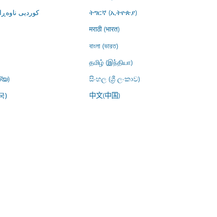
کوردیی ناوە)
ትግርኛ (ኢትዮጵያ)
मराठी (भारत)
বাংলা (ভারত)
தமிழ் (இந்தியா)
്യ)
සිංහල (ශ්‍රී ලංකාව)
中文(中国)
국)