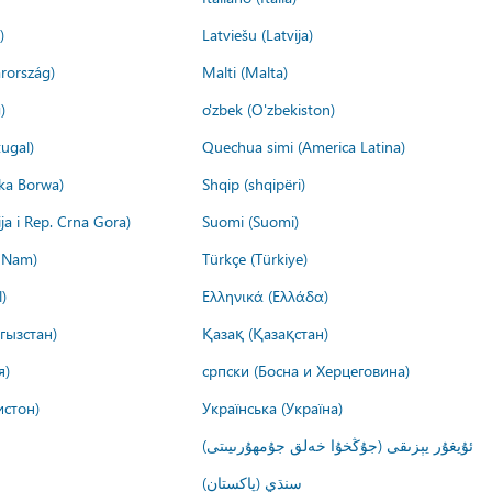
)
Latviešu (Latvija)
rország)
Malti (Malta)
)
o'zbek (O'zbekiston)
ugal)
Quechua simi (America Latina)
ika Borwa)
Shqip (shqipëri)
ija i Rep. Crna Gora)
Suomi (Suomi)
t Nam)
Türkçe (Türkiye)
)
Ελληνικά (Ελλάδα)
гызстан)
Қазақ (Қазақстан)
я)
српски (Босна и Херцеговина)
истон)
Українська (Україна)
ئۇيغۇر يېزىقى (جۇڭخۇا خەلق جۇمھۇرىيىتى)
سنڌي (پاکستان)