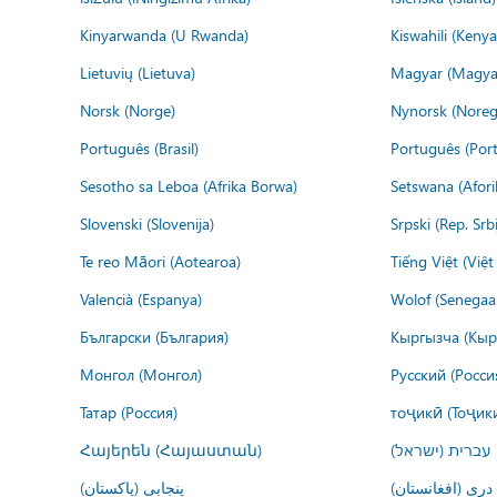
Kinyarwanda (U Rwanda)
Kiswahili (Kenya
Lietuvių (Lietuva)
Magyar (Magya
Norsk (Norge)
Nynorsk (Noreg
Português (Brasil)
Português (Port
Sesotho sa Leboa (Afrika Borwa)
Setswana (Afor
Slovenski (Slovenija)
Srpski (Rep. Srb
Te reo Māori (Aotearoa)
Tiếng Việt (Việ
Valencià (Espanya)
Wolof (Senegaal
Български (България)
Кыргызча (Кыр
Монгол (Монгол)
Русский (Росси
Татар (Россия)
тоҷикӣ (Тоҷик
Հայերեն (Հայաստան)
עברית (ישראל)
درى (افغانستان)
پنجابی (پاکستان)