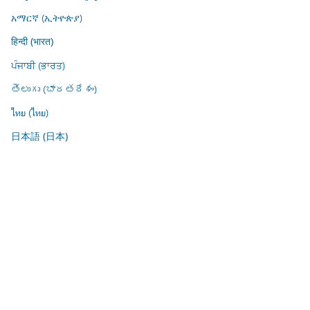
አማርኛ (ኢትዮጵያ)
हिन्दी (भारत)
ਪੰਜਾਬੀ (ਭਾਰਤ)
తెలుగు (భారతదేశం)
ไทย (ไทย)
日本語 (日本)