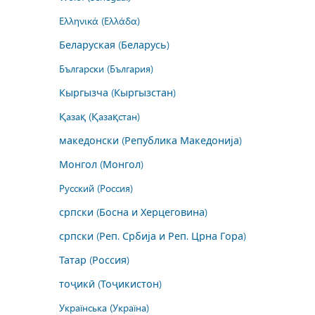
Ελληνικά (Ελλάδα)
Беларуская (Беларусь)
Български (България)
Кыргызча (Кыргызстан)
Қазақ (Қазақстан)
македонски (Република Македонија)
Монгол (Монгол)
Русский (Россия)
српски (Босна и Херцеговина)
српски (Реп. Србија и Реп. Црна Гора)
Татар (Россия)
тоҷикӣ (Тоҷикистон)
Українська (Україна)