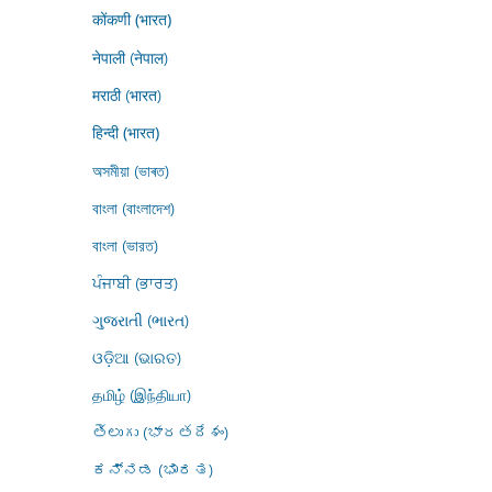
कोंकणी (भारत)
नेपाली (नेपाल)
मराठी (भारत)
हिन्दी (भारत)
অসমীয়া (ভাৰত)
বাংলা (বাংলাদেশ)
বাংলা (ভারত)
ਪੰਜਾਬੀ (ਭਾਰਤ)
ગુજરાતી (ભારત)
ଓଡ଼ିଆ (ଭାରତ)
தமிழ் (இந்தியா)
తెలుగు (భారతదేశం)
ಕನ್ನಡ (ಭಾರತ)