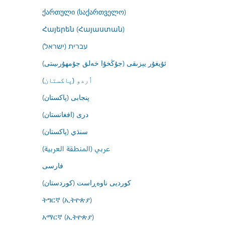
ქართული (საქართველო)
Հայերեն (Հայաստան)
עברית (ישראל)
ئۇيغۇر يېزىقى (جۇڭخۇا خەلق جۇمھۇرىيىتى)
اُردو (پاکستان)
پنجابی (پاکستان)
درى (افغانستان)
سنڌي (پاکستان)
عربي (المنطقة العربية)
فارسى
کوردیی ناوەڕاست (کوردستان)
ትግርኛ (ኢትዮጵያ)
አማርኛ (ኢትዮጵያ)