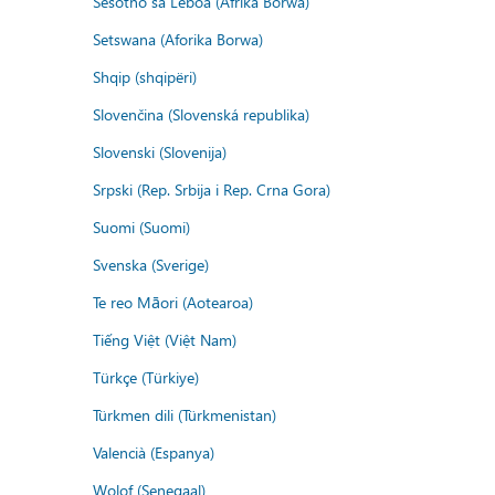
Sesotho sa Leboa (Afrika Borwa)
Setswana (Aforika Borwa)
Shqip (shqipëri)
Slovenčina (Slovenská republika)
Slovenski (Slovenija)
Srpski (Rep. Srbija i Rep. Crna Gora)
Suomi (Suomi)
Svenska (Sverige)
Te reo Māori (Aotearoa)
Tiếng Việt (Việt Nam)
Türkçe (Türkiye)
Türkmen dili (Türkmenistan)
Valencià (Espanya)
Wolof (Senegaal)