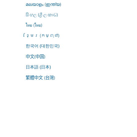
മലയാളം (ഇന്ത്യ)
සිංහල (ශ්‍රී ලංකාව)
ไทย (ไทย)
ខ្មែរ (កម្ពុជា)
한국어 (대한민국)
中文(中国)
日本語 (日本)
繁體中文 (台灣)