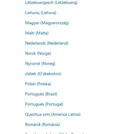
Lëtzebuergesch (Lëtzebuerg)
Lietuvių (Lietuva)
Magyar (Magyarország)
Malti (Malta)
Nederlands (Nederland)
Norsk (Norge)
Nynorsk (Noreg)
o'zbek (O'zbekiston)
Polski (Polska)
Português (Brasil)
Português (Portugal)
Quechua simi (America Latina)
Română (România)