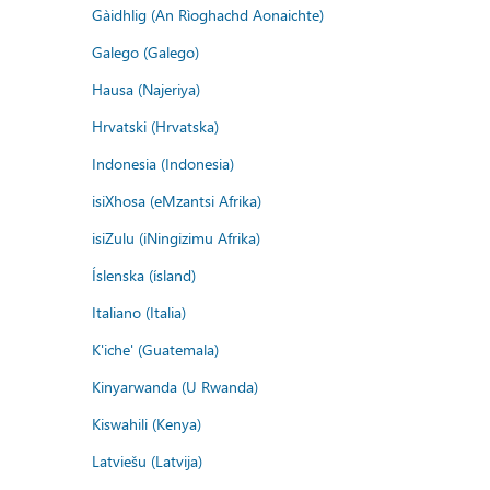
Gàidhlig (An Rìoghachd Aonaichte)
Galego (Galego)
Hausa (Najeriya)
Hrvatski (Hrvatska)
Indonesia (Indonesia)
isiXhosa (eMzantsi Afrika)
isiZulu (iNingizimu Afrika)
Íslenska (ísland)
Italiano (Italia)
K'iche' (Guatemala)
Kinyarwanda (U Rwanda)
Kiswahili (Kenya)
Latviešu (Latvija)