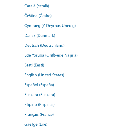
Català (català)
Čeština (Česko)
Cymraeg (Y Deyrnas Unedig)
Dansk (Danmark)
Deutsch (Deutschland)
Èdè Yorùbá (Orilẹ̀-èdè Nàìjíríà)
Eesti (Eesti)
English (United States)
Español (España)
Euskara (Euskara)
Filipino (Pilipinas)
Français (France)
Gaeilge (Éire)