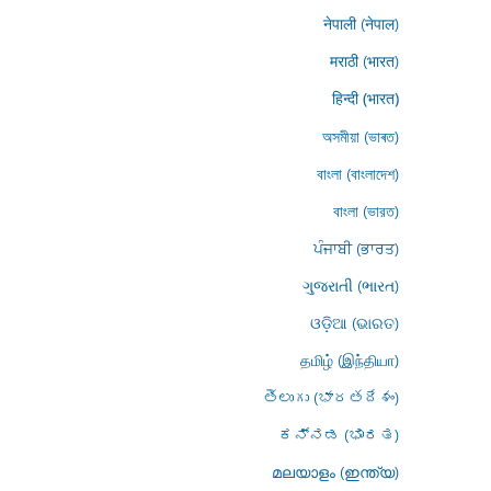
नेपाली (नेपाल)
मराठी (भारत)
हिन्दी (भारत)
অসমীয়া (ভাৰত)
বাংলা (বাংলাদেশ)
বাংলা (ভারত)
ਪੰਜਾਬੀ (ਭਾਰਤ)
ગુજરાતી (ભારત)
ଓଡ଼ିଆ (ଭାରତ)
தமிழ் (இந்தியா)
తెలుగు (భారతదేశం)
ಕನ್ನಡ (ಭಾರತ)
മലയാളം (ഇന്ത്യ)