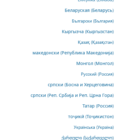
Беларуская (Беларусь)
Български (България)
Кыргызча (Кыргызстан)
Қазақ (Қазақстан)
македонски (Република Македонија)
Монгол (Монгол)
Русский (Россия)
српски (Босна и Херцеговина)
српски (Реп. Србија и Реп. Црна Гора)
Татар (Россия)
тоҷикӣ (Тоҷикистон)
Українська (Україна)
ქართული (საქართველო)