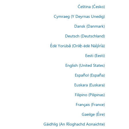
Čeština (Česko)
Cymraeg (Y Deyrnas Unedig)
Dansk (Danmark)
Deutsch (Deutschland)
Èdè Yorùbá (Orilẹ̀-èdè Nàìjíríà)
Eesti (Eesti)
English (United States)
Español (España)
Euskara (Euskara)
Filipino (Pilipinas)
Français (France)
Gaeilge (Éire)
Gàidhlig (An Rìoghachd Aonaichte)