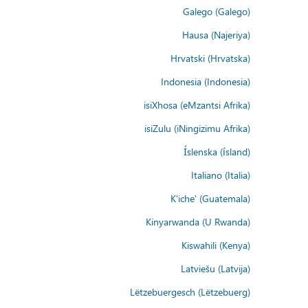
Galego (Galego)
Hausa (Najeriya)
Hrvatski (Hrvatska)
Indonesia (Indonesia)
isiXhosa (eMzantsi Afrika)
isiZulu (iNingizimu Afrika)
Íslenska (ísland)
Italiano (Italia)
K'iche' (Guatemala)
Kinyarwanda (U Rwanda)
Kiswahili (Kenya)
Latviešu (Latvija)
Lëtzebuergesch (Lëtzebuerg)