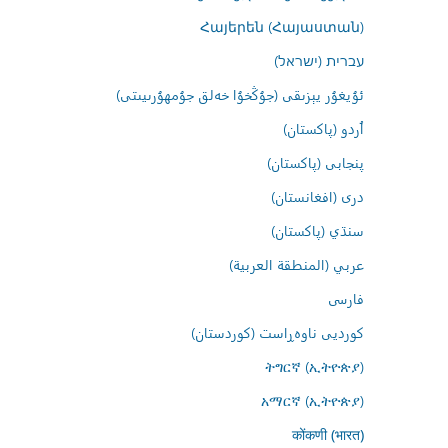
Հայերեն (Հայաստան)
עברית (ישראל)
ئۇيغۇر يېزىقى (جۇڭخۇا خەلق جۇمھۇرىيىتى)
اُردو (پاکستان)
پنجابی (پاکستان)
درى (افغانستان)
سنڌي (پاکستان)
عربي (المنطقة العربية)
فارسى
کوردیی ناوەڕاست (کوردستان)
ትግርኛ (ኢትዮጵያ)
አማርኛ (ኢትዮጵያ)
कोंकणी (भारत)