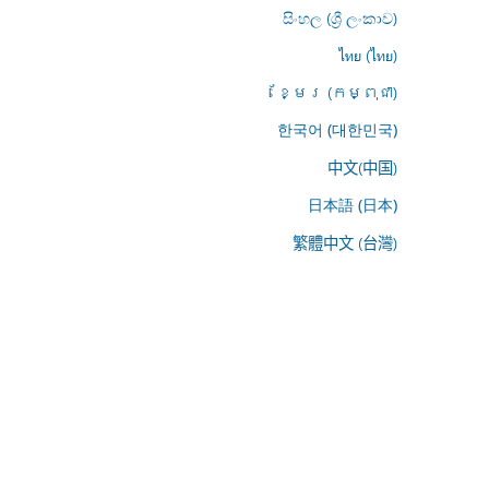
සිංහල (ශ්‍රී ලංකාව)
ไทย (ไทย)
ខ្មែរ (កម្ពុជា)
한국어 (대한민국)
中文(中国)
日本語 (日本)
繁體中文 (台灣)