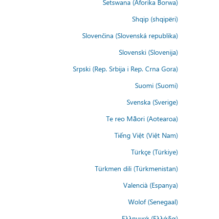
Setswana (Aforika Borwa)
Shqip (shqipëri)
Slovenčina (Slovenská republika)
Slovenski (Slovenija)
Srpski (Rep. Srbija i Rep. Crna Gora)
Suomi (Suomi)
Svenska (Sverige)
Te reo Māori (Aotearoa)
Tiếng Việt (Việt Nam)
Türkçe (Türkiye)
Türkmen dili (Türkmenistan)
Valencià (Espanya)
Wolof (Senegaal)
Ελληνικά (Ελλάδα)