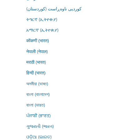
کوردیی ناوەڕاست (کوردستان)
ትግርኛ (ኢትዮጵያ)
አማርኛ (ኢትዮጵያ)
कोंकणी (भारत)
नेपाली (नेपाल)
मराठी (भारत)
हिन्दी (भारत)
অসমীয়া (ভাৰত)
বাংলা (বাংলাদেশ)
বাংলা (ভারত)
ਪੰਜਾਬੀ (ਭਾਰਤ)
ગુજરાતી (ભારત)
ଓଡ଼ିଆ (ଭାରତ)