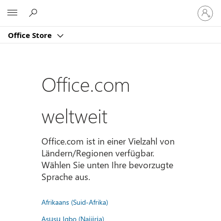
Bei
Microsoft
Ihrem
Konto
Office Store
anmeld
Office.com
weltweit
Office.com ist in einer Vielzahl von
Ländern/Regionen verfügbar.
Wählen Sie unten Ihre bevorzugte
Sprache aus.
Afrikaans (Suid-Afrika)
Asụsụ Igbo (Naịjịrịa)