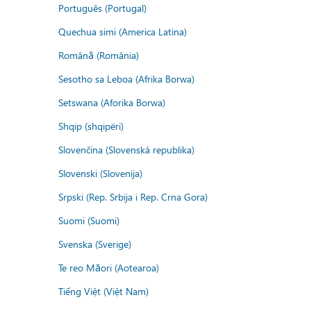
Português (Portugal)
Quechua simi (America Latina)
Română (România)
Sesotho sa Leboa (Afrika Borwa)
Setswana (Aforika Borwa)
Shqip (shqipëri)
Slovenčina (Slovenská republika)
Slovenski (Slovenija)
Srpski (Rep. Srbija i Rep. Crna Gora)
Suomi (Suomi)
Svenska (Sverige)
Te reo Māori (Aotearoa)
Tiếng Việt (Việt Nam)