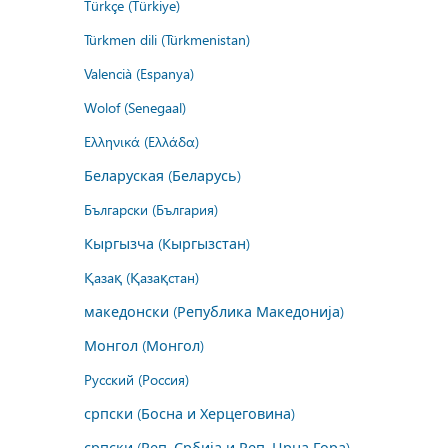
Türkçe (Türkiye)
Türkmen dili (Türkmenistan)
Valencià (Espanya)
Wolof (Senegaal)
Ελληνικά (Ελλάδα)
Беларуская (Беларусь)
Български (България)
Кыргызча (Кыргызстан)
Қазақ (Қазақстан)
македонски (Република Македонија)
Монгол (Монгол)
Русский (Россия)
српски (Босна и Херцеговина)
српски (Реп. Србија и Реп. Црна Гора)