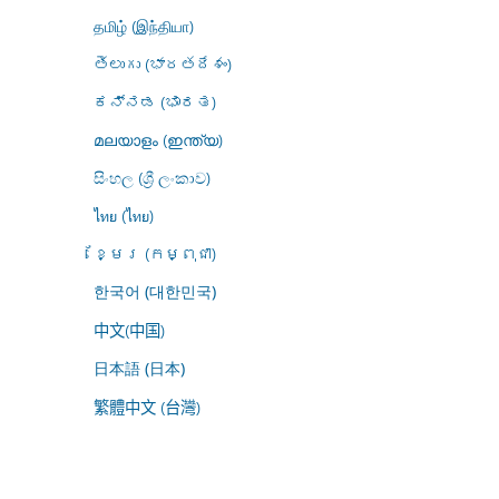
தமிழ் (இந்தியா)
తెలుగు (భారతదేశం)
ಕನ್ನಡ (ಭಾರತ)
മലയാളം (ഇന്ത്യ)
සිංහල (ශ්‍රී ලංකාව)
ไทย (ไทย)
ខ្មែរ (កម្ពុជា)
한국어 (대한민국)
中文(中国)
日本語 (日本)
繁體中文 (台灣)