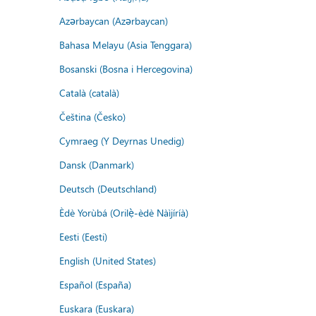
Azərbaycan (Azərbaycan)
Bahasa Melayu (Asia Tenggara)
Bosanski (Bosna i Hercegovina)
Català (català)
Čeština (Česko)
Cymraeg (Y Deyrnas Unedig)
Dansk (Danmark)
Deutsch (Deutschland)
Èdè Yorùbá (Orilẹ̀-èdè Nàìjíríà)
Eesti (Eesti)
English (United States)
Español (España)
Euskara (Euskara)