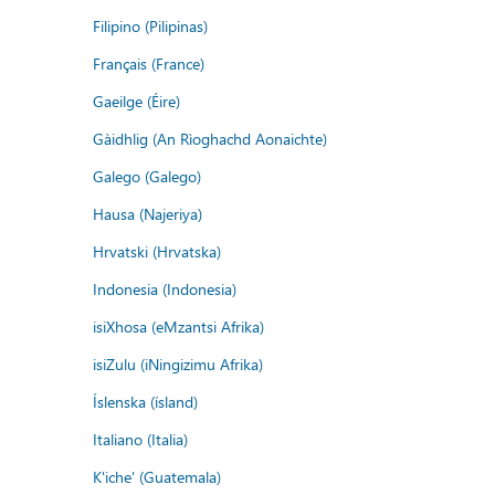
Filipino (Pilipinas)
Français (France)
Gaeilge (Éire)
Gàidhlig (An Rìoghachd Aonaichte)
Galego (Galego)
Hausa (Najeriya)
Hrvatski (Hrvatska)
Indonesia (Indonesia)
isiXhosa (eMzantsi Afrika)
isiZulu (iNingizimu Afrika)
Íslenska (ísland)
Italiano (Italia)
K'iche' (Guatemala)