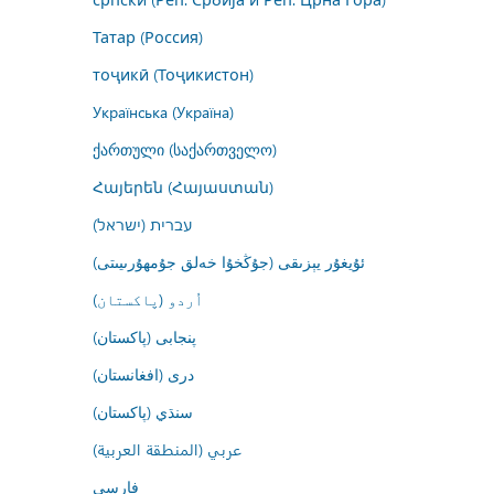
Татар (Россия)
тоҷикӣ (Тоҷикистон)
Українська (Україна)
ქართული (საქართველო)
Հայերեն (Հայաստան)
עברית (ישראל)
ئۇيغۇر يېزىقى (جۇڭخۇا خەلق جۇمھۇرىيىتى)
اُردو (پاکستان)
پنجابی (پاکستان)
درى (افغانستان)
سنڌي (پاکستان)
عربي (المنطقة العربية)
فارسى