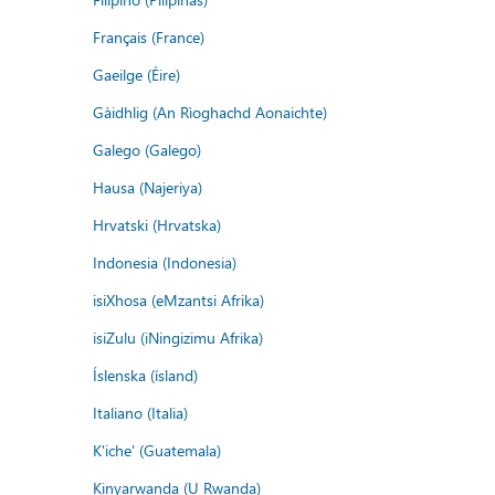
Français (France)
Gaeilge (Éire)
Gàidhlig (An Rìoghachd Aonaichte)
Galego (Galego)
Hausa (Najeriya)
Hrvatski (Hrvatska)
Indonesia (Indonesia)
isiXhosa (eMzantsi Afrika)
isiZulu (iNingizimu Afrika)
Íslenska (ísland)
Italiano (Italia)
K'iche' (Guatemala)
Kinyarwanda (U Rwanda)