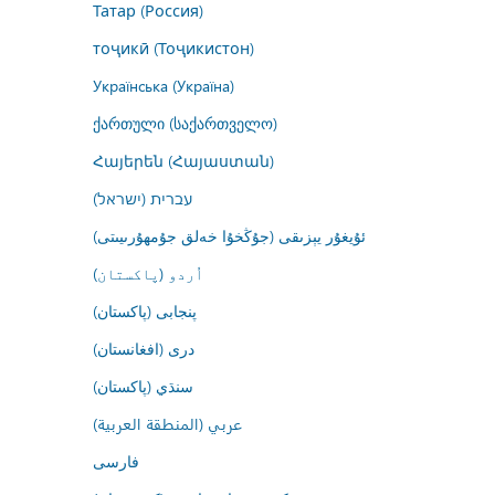
Татар (Россия)
тоҷикӣ (Тоҷикистон)
Українська (Україна)
ქართული (საქართველო)
Հայերեն (Հայաստան)
עברית (ישראל)
ئۇيغۇر يېزىقى (جۇڭخۇا خەلق جۇمھۇرىيىتى)
اُردو (پاکستان)
پنجابی (پاکستان)
درى (افغانستان)
سنڌي (پاکستان)
عربي (المنطقة العربية)
فارسى