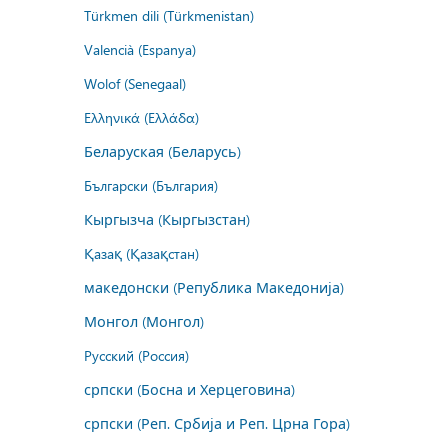
Türkmen dili (Türkmenistan)
Valencià (Espanya)
Wolof (Senegaal)
Ελληνικά (Ελλάδα)
Беларуская (Беларусь)
Български (България)
Кыргызча (Кыргызстан)
Қазақ (Қазақстан)
македонски (Република Македонија)
Монгол (Монгол)
Русский (Россия)
српски (Босна и Херцеговина)
српски (Реп. Србија и Реп. Црна Гора)