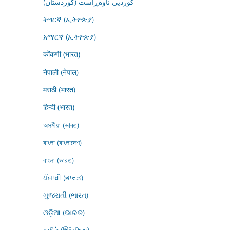
کوردیی ناوەڕاست (کوردستان)
ትግርኛ (ኢትዮጵያ)
አማርኛ (ኢትዮጵያ)
कोंकणी (भारत)
नेपाली (नेपाल)
मराठी (भारत)
हिन्दी (भारत)
অসমীয়া (ভাৰত)
বাংলা (বাংলাদেশ)
বাংলা (ভারত)
ਪੰਜਾਬੀ (ਭਾਰਤ)
ગુજરાતી (ભારત)
ଓଡ଼ିଆ (ଭାରତ)
தமிழ் (இந்தியா)