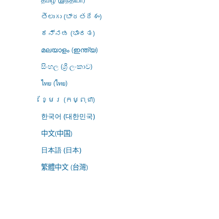
తెలుగు (భారతదేశం)
ಕನ್ನಡ (ಭಾರತ)
മലയാളം (ഇന്ത്യ)
සිංහල (ශ්‍රී ලංකාව)
ไทย (ไทย)
ខ្មែរ (កម្ពុជា)
한국어 (대한민국)
中文(中国)
日本語 (日本)
繁體中文 (台灣)