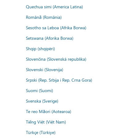
Quechua simi (America Latina)
Română (România)
Sesotho sa Leboa (Afrika Borwa)
Setswana (Aforika Borwa)
Shqip (shqipëri)
Slovenčina (Slovenská republika)
Slovenski (Slovenija)
Srpski (Rep. Srbija i Rep. Crna Gora)
Suomi (Suomi)
Svenska (Sverige)
Te reo Māori (Aotearoa)
Tiếng Việt (Việt Nam)
Türkçe (Türkiye)