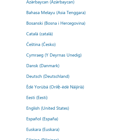
Azərbaycan (Azərbaycan)
Bahasa Melayu (Asia Tenggara)
Bosanski (Bosna i Hercegovina)
Català (català)
Čeština (Česko)
Cymraeg (Y Deyrnas Unedig)
Dansk (Danmark)
Deutsch (Deutschland)
Èdè Yorùbá (Orilẹ̀-èdè Nàìjíríà)
Eesti (Eesti)
English (United States)
Español (España)
Euskara (Euskara)
Filipino (Pilipinas)