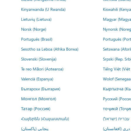
Kinyarwanda (U Rwanda)
Kiswahili (Kenya
Lietuvių (Lietuva)
Magyar (Magya
Norsk (Norge)
Nynorsk (Noreg
Português (Brasil)
Português (Port
Sesotho sa Leboa (Afrika Borwa)
Setswana (Afor
Slovenski (Slovenija)
Srpski (Rep. Srb
Te reo Māori (Aotearoa)
Tiếng Việt (Việ
Valencià (Espanya)
Wolof (Senegaal
Български (България)
Кыргызча (Кы
Монгол (Монгол)
Русский (Росси
Татар (Россия)
тоҷикӣ (Тоҷи
Հայերեն (Հայաստան)
עברית (ישראל)
درى (افغانستان)
پنجابی (پاکستان)