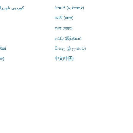
کوردیی ناوە)
ትግርኛ (ኢትዮጵያ)
मराठी (भारत)
বাংলা (ভারত)
தமிழ் (இந்தியா)
്യ)
සිංහල (ශ්‍රී ලංකාව)
中文(中国)
국)