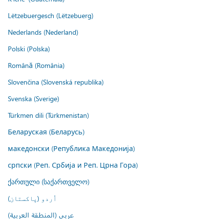
Lëtzebuergesch (Lëtzebuerg)
Nederlands (Nederland)
Polski (Polska)
Română (România)
Slovenčina (Slovenská republika)
Svenska (Sverige)
Türkmen dili (Türkmenistan)
Беларуская (Беларусь)
македонски (Република Македонија)
српски (Реп. Србија и Реп. Црна Гора)
ქართული (საქართველო)
اُردو (پاکستان)
عربي (المنطقة العربية)