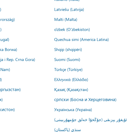
)
Latviešu (Latvija)
rország)
Malti (Malta)
)
o'zbek (O'zbekiston)
ugal)
Quechua simi (America Latina)
ika Borwa)
Shqip (shqipëri)
ija i Rep. Crna Gora)
Suomi (Suomi)
t Nam)
Türkçe (Türkiye)
)
Ελληνικά (Ελλάδα)
ргызстан)
Қазақ (Қазақстан)
я)
српски (Босна и Херцеговина)
кистон)
Українська (Україна)
ئۇيغۇر يېزىقى (جۇڭخۇا خەلق جۇمھۇرىيىتى)
سنڌي (پاکستان)