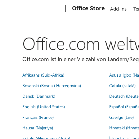
Microsoft
Office Store
Add-ins
Te
Office.com welt
Office.com ist in einer Vielzahl von Ländern/Re
Afrikaans (Suid-Afrika)
Asụsụ Igbo (Naị
Bosanski (Bosna i Hercegovina)
Català (català)
Dansk (Danmark)
Deutsch (Deuts
English (United States)
Español (España
Français (France)
Gaeilge (Éire)
Hausa (Najeriya)
Hrvatski (Hrvat
isiZulu (iNingizimu Afrika)
Íslenska (ísland)