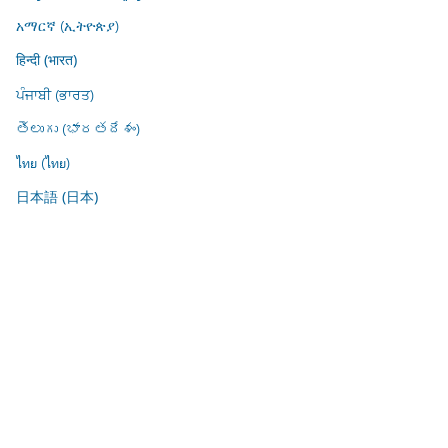
አማርኛ (ኢትዮጵያ)
हिन्दी (भारत)
ਪੰਜਾਬੀ (ਭਾਰਤ)
తెలుగు (భారతదేశం)
ไทย (ไทย)
日本語 (日本)