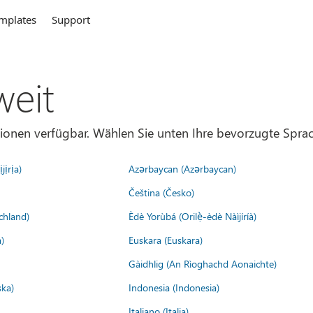
mplates
Support
weit
gionen verfügbar. Wählen Sie unten Ihre bevorzugte Sprac
jịrịa)
Azərbaycan (Azərbaycan)
Čeština (Česko)
chland)
Èdè Yorùbá (Orilẹ̀-èdè Nàìjíríà)
)
Euskara (Euskara)
Gàidhlig (An Rìoghachd Aonaichte)
ska)
Indonesia (Indonesia)
Italiano (Italia)