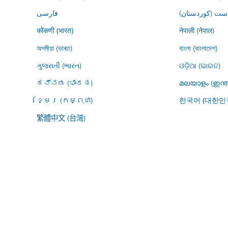
ڕاست (کوردستان
فارسى
नेपाली (नेपाल)
कोंकणी (भारत)
অসমীয়া (ভাৰত)
বাংলা (বাংলাদেশ)
ગુજરાતી (ભારત)
ଓଡ଼ିଆ (ଭାରତ)
ಕನ್ನಡ (ಭಾರತ)
മലയാളം (ഇന്ത
ខ្មែរ (កម្ពុជា)
한국어 (대한민
繁體中文 (台灣)