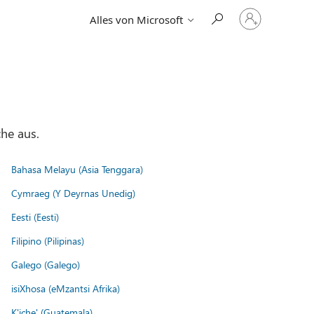
Bei
Alles von Microsoft
Ihrem
Konto
anmelden
he aus.
Bahasa Melayu (Asia Tenggara)
Cymraeg (Y Deyrnas Unedig)
Eesti (Eesti)
Filipino (Pilipinas)
Galego (Galego)
isiXhosa (eMzantsi Afrika)
K'iche' (Guatemala)