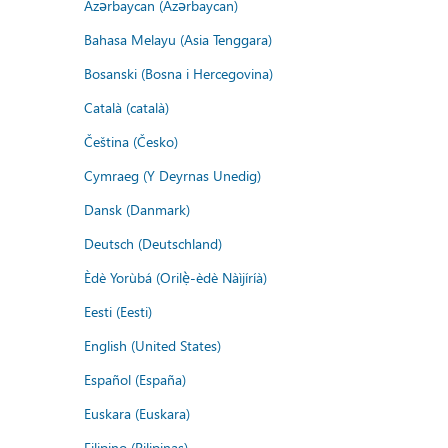
Azərbaycan (Azərbaycan)
Bahasa Melayu (Asia Tenggara)
Bosanski (Bosna i Hercegovina)
Català (català)
Čeština (Česko)
Cymraeg (Y Deyrnas Unedig)
Dansk (Danmark)
Deutsch (Deutschland)
Èdè Yorùbá (Orilẹ̀-èdè Nàìjíríà)
Eesti (Eesti)
English (United States)
Español (España)
Euskara (Euskara)
Filipino (Pilipinas)