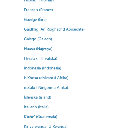
Français (France)
Gaeilge (Éire)
Gàidhlig (An Rìoghachd Aonaichte)
Galego (Galego)
Hausa (Najeriya)
Hrvatski (Hrvatska)
Indonesia (Indonesia)
isiXhosa (eMzantsi Afrika)
isiZulu (iNingizimu Afrika)
Íslenska (ísland)
Italiano (Italia)
K'iche' (Guatemala)
Kinyarwanda (U Rwanda)