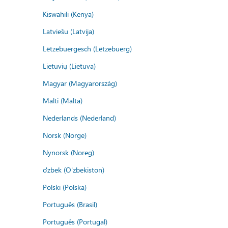
Kiswahili (Kenya)
Latviešu (Latvija)
Lëtzebuergesch (Lëtzebuerg)
Lietuvių (Lietuva)
Magyar (Magyarország)
Malti (Malta)
Nederlands (Nederland)
Norsk (Norge)
Nynorsk (Noreg)
o'zbek (O'zbekiston)
Polski (Polska)
Português (Brasil)
Português (Portugal)