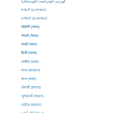
کوردیی ناوەڕاست (کوردستان)
ትግርኛ (ኢትዮጵያ)
አማርኛ (ኢትዮጵያ)
कोंकणी (भारत)
नेपाली (नेपाल)
मराठी (भारत)
हिन्दी (भारत)
অসমীয়া (ভাৰত)
বাংলা (বাংলাদেশ)
বাংলা (ভারত)
ਪੰਜਾਬੀ (ਭਾਰਤ)
ગુજરાતી (ભારત)
ଓଡ଼ିଆ (ଭାରତ)
தமிழ் (இந்தியா)