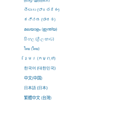
తెలుగు (భారతదేశం)
ಕನ್ನಡ (ಭಾರತ)
മലയാളം (ഇന്ത്യ)
සිංහල (ශ්‍රී ලංකාව)
ไทย (ไทย)
ខ្មែរ (កម្ពុជា)
한국어 (대한민국)
中文(中国)
日本語 (日本)
繁體中文 (台灣)