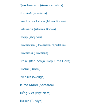
Quechua simi (America Latina)
Română (România)
Sesotho sa Leboa (Afrika Borwa)
Setswana (Aforika Borwa)
Shqip (shqipëri)
Slovenčina (Slovenská republika)
Slovenski (Slovenija)
Srpski (Rep. Srbija i Rep. Crna Gora)
Suomi (Suomi)
Svenska (Sverige)
Te reo Māori (Aotearoa)
Tiếng Việt (Việt Nam)
Türkçe (Türkiye)