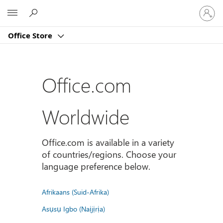
Sign
Microsoft
in
to
Office Store
your
account
Office.com
Worldwide
Office.com is available in a variety
of countries/regions. Choose your
language preference below.
Afrikaans (Suid-Afrika)
Asụsụ Igbo (Naịjịrịa)