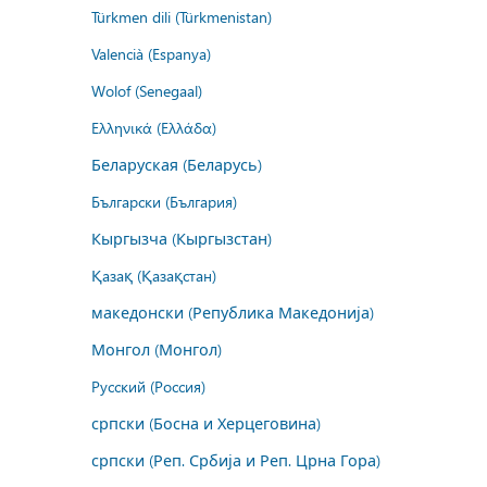
Türkmen dili (Türkmenistan)
Valencià (Espanya)
Wolof (Senegaal)
Ελληνικά (Ελλάδα)
Беларуская (Беларусь)
Български (България)
Кыргызча (Кыргызстан)
Қазақ (Қазақстан)
македонски (Република Македонија)
Монгол (Монгол)
Русский (Россия)
српски (Босна и Херцеговина)
српски (Реп. Србија и Реп. Црна Гора)