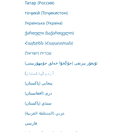
Татар (Россия)
тоҷикӣ (Тоҷикистон)
Українська (Україна)
ქართული (საქართველო)
Հայերեն (Հայաստան)
עברית (ישראל)
ئۇيغۇر يېزىقى (جۇڭخۇا خەلق جۇمھۇرىيىتى)
اُردو (پاکستان)
پنجابی (پاکستان)
درى (افغانستان)
سنڌي (پاکستان)
عربي (المنطقة العربية)
فارسى