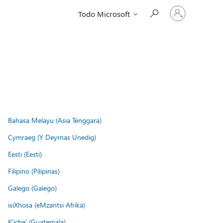
Iniciar
Todo Microsoft
sesión
en
tu
cuenta
Bahasa Melayu (Asia Tenggara)
Cymraeg (Y Deyrnas Unedig)
Eesti (Eesti)
Filipino (Pilipinas)
Galego (Galego)
isiXhosa (eMzantsi Afrika)
K'iche' (Guatemala)