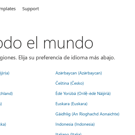
mplates
Support
todo el mundo
giones. Elija su preferencia de idioma más abajo.
jịrịa)
Azərbaycan (Azərbaycan)
Čeština (Česko)
chland)
Èdè Yorùbá (Orilẹ̀-èdè Nàìjíríà)
)
Euskara (Euskara)
Gàidhlig (An Rìoghachd Aonaichte)
ska)
Indonesia (Indonesia)
Italiano (Italia)