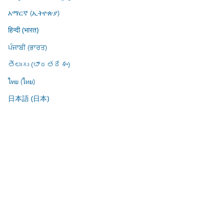
አማርኛ (ኢትዮጵያ)
हिन्दी (भारत)
ਪੰਜਾਬੀ (ਭਾਰਤ)
తెలుగు (భారతదేశం)
ไทย (ไทย)
日本語 (日本)