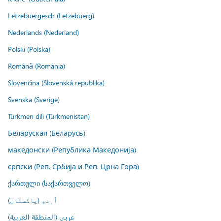
Lëtzebuergesch (Lëtzebuerg)
Nederlands (Nederland)
Polski (Polska)
Română (România)
Slovenčina (Slovenská republika)
Svenska (Sverige)
Türkmen dili (Türkmenistan)
Беларуская (Беларусь)
македонски (Република Македонија)
српски (Реп. Србија и Реп. Црна Гора)
ქართული (საქართველო)
اُردو (پاکستان)
عربي (المنطقة العربية)