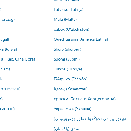
)
Latviešu (Latvija)
rország)
Malti (Malta)
)
o'zbek (O'zbekiston)
ugal)
Quechua simi (America Latina)
ika Borwa)
Shqip (shqipëri)
ija i Rep. Crna Gora)
Suomi (Suomi)
t Nam)
Türkçe (Türkiye)
)
Ελληνικά (Ελλάδα)
ргызстан)
Қазақ (Қазақстан)
я)
српски (Босна и Херцеговина)
кистон)
Українська (Україна)
ئۇيغۇر يېزىقى (جۇڭخۇا خەلق جۇمھۇرىيىتى)
سنڌي (پاکستان)