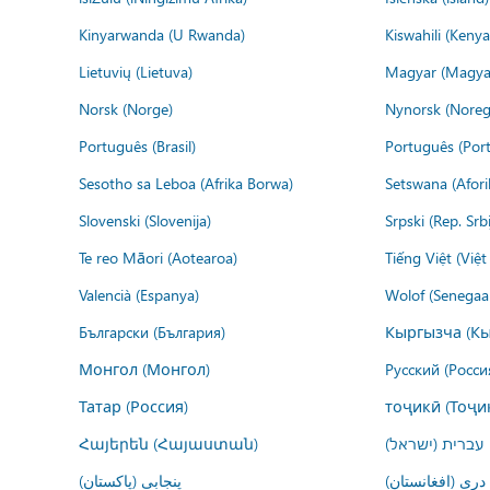
Kinyarwanda (U Rwanda)
Kiswahili (Kenya
Lietuvių (Lietuva)
Magyar (Magya
Norsk (Norge)
Nynorsk (Noreg
Português (Brasil)
Português (Port
Sesotho sa Leboa (Afrika Borwa)
Setswana (Afor
Slovenski (Slovenija)
Srpski (Rep. Srb
Te reo Māori (Aotearoa)
Tiếng Việt (Việ
Valencià (Espanya)
Wolof (Senegaal
Български (България)
Кыргызча (Кы
Монгол (Монгол)
Русский (Росси
Татар (Россия)
тоҷикӣ (Тоҷи
Հայերեն (Հայաստան)
עברית (ישראל)
درى (افغانستان)
پنجابی (پاکستان)