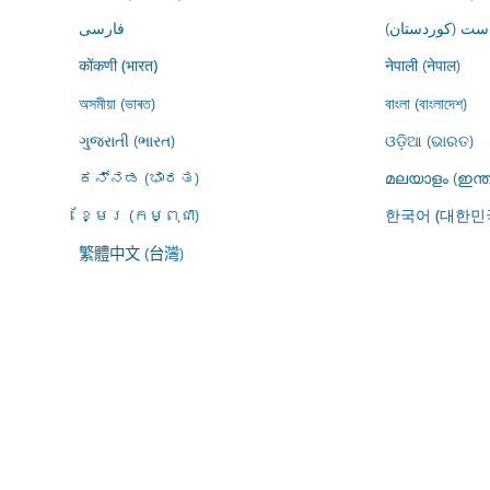
ڕاست (کوردستان
فارسى
नेपाली (नेपाल)
कोंकणी (भारत)
অসমীয়া (ভাৰত)
বাংলা (বাংলাদেশ)
ગુજરાતી (ભારત)
ଓଡ଼ିଆ (ଭାରତ)
ಕನ್ನಡ (ಭಾರತ)
മലയാളം (ഇന്ത
ខ្មែរ (កម្ពុជា)
한국어 (대한민
繁體中文 (台灣)