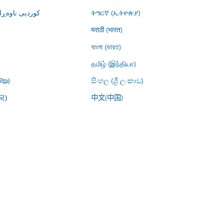
کوردیی ناوە)
ትግርኛ (ኢትዮጵያ)
मराठी (भारत)
বাংলা (ভারত)
தமிழ் (இந்தியா)
്യ)
සිංහල (ශ්‍රී ලංකාව)
中文(中国)
국)