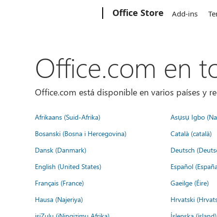
Microsoft
Office Store
Add-ins
Te
Office.com en 
Office.com está disponible en varios países y re
Afrikaans (Suid-Afrika)
Asụsụ Igbo (Naị
Bosanski (Bosna i Hercegovina)
Català (català)
Dansk (Danmark)
Deutsch (Deuts
English (United States)
Español (España
Français (France)
Gaeilge (Éire)
Hausa (Najeriya)
Hrvatski (Hrvat
isiZulu (iNingizimu Afrika)
Íslenska (ísland)