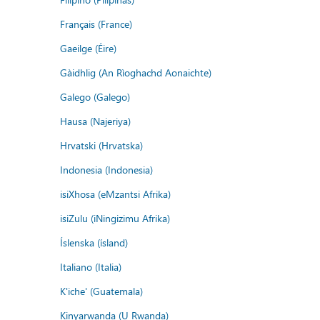
Français (France)
Gaeilge (Éire)
Gàidhlig (An Rìoghachd Aonaichte)
Galego (Galego)
Hausa (Najeriya)
Hrvatski (Hrvatska)
Indonesia (Indonesia)
isiXhosa (eMzantsi Afrika)
isiZulu (iNingizimu Afrika)
Íslenska (ísland)
Italiano (Italia)
K'iche' (Guatemala)
Kinyarwanda (U Rwanda)