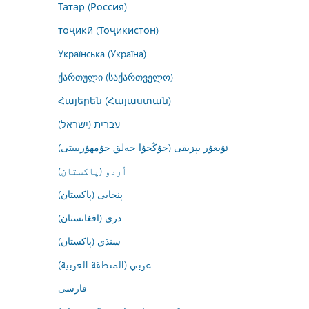
Татар (Россия)
тоҷикӣ (Тоҷикистон)
Українська (Україна)
ქართული (საქართველო)
Հայերեն (Հայաստան)
עברית (ישראל)
ئۇيغۇر يېزىقى (جۇڭخۇا خەلق جۇمھۇرىيىتى)
اُردو (پاکستان)
پنجابی (پاکستان)
درى (افغانستان)
سنڌي (پاکستان)
عربي (المنطقة العربية)
فارسى