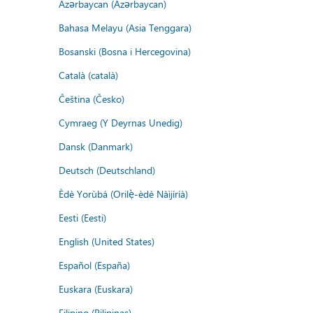
Azərbaycan (Azərbaycan)
Bahasa Melayu (Asia Tenggara)
Bosanski (Bosna i Hercegovina)
Català (català)
Čeština (Česko)
Cymraeg (Y Deyrnas Unedig)
Dansk (Danmark)
Deutsch (Deutschland)
Èdè Yorùbá (Orilẹ̀-èdè Nàìjíríà)
Eesti (Eesti)
English (United States)
Español (España)
Euskara (Euskara)
Filipino (Pilipinas)