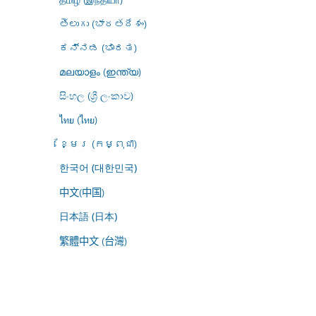
తెలుగు (భారతదేశం)
ಕನ್ನಡ (ಭಾರತ)
മലയാളം (ഇന്ത്യ)
සිංහල (ශ්‍රී ලංකාව)
ไทย (ไทย)
ខ្មែរ (កម្ពុជា)
한국어 (대한민국)
中文(中国)
日本語 (日本)
繁體中文 (台灣)