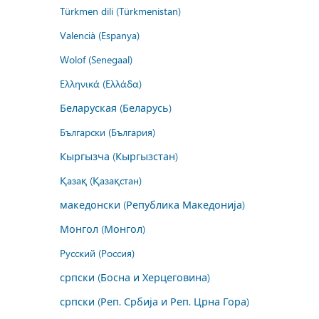
Türkmen dili (Türkmenistan)
Valencià (Espanya)
Wolof (Senegaal)
Ελληνικά (Ελλάδα)
Беларуская (Беларусь)
Български (България)
Кыргызча (Кыргызстан)
Қазақ (Қазақстан)
македонски (Република Македонија)
Монгол (Монгол)
Русский (Россия)
српски (Босна и Херцеговина)
српски (Реп. Србија и Реп. Црна Гора)