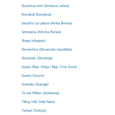
Quechua simi (America Latina)
Română (România)
Sesotho sa Leboa (Afrika Borwa)
Setswana (Aforika Borwa)
Shqip (shqipëri)
Slovenčina (Slovenská republika)
Slovenski (Slovenija)
Srpski (Rep. Srbija i Rep. Crna Gora)
Suomi (Suomi)
Svenska (Sverige)
Te reo Māori (Aotearoa)
Tiếng Việt (Việt Nam)
Türkçe (Türkiye)