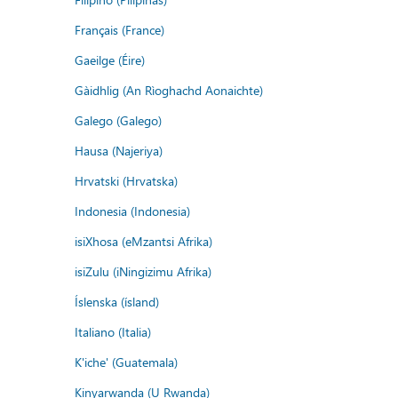
Français (France)
Gaeilge (Éire)
Gàidhlig (An Rìoghachd Aonaichte)
Galego (Galego)
Hausa (Najeriya)
Hrvatski (Hrvatska)
Indonesia (Indonesia)
isiXhosa (eMzantsi Afrika)
isiZulu (iNingizimu Afrika)
Íslenska (ísland)
Italiano (Italia)
K'iche' (Guatemala)
Kinyarwanda (U Rwanda)