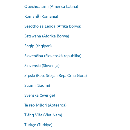
Quechua simi (America Latina)
Română (România)
Sesotho sa Leboa (Afrika Borwa)
Setswana (Aforika Borwa)
Shqip (shqipëri)
Slovenčina (Slovenská republika)
Slovenski (Slovenija)
Srpski (Rep. Srbija i Rep. Crna Gora)
Suomi (Suomi)
Svenska (Sverige)
Te reo Māori (Aotearoa)
Tiếng Việt (Việt Nam)
Türkçe (Türkiye)