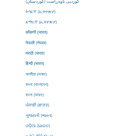
کوردیی ناوەڕاست (کوردستان)
ትግርኛ (ኢትዮጵያ)
አማርኛ (ኢትዮጵያ)
कोंकणी (भारत)
नेपाली (नेपाल)
मराठी (भारत)
हिन्दी (भारत)
অসমীয়া (ভাৰত)
বাংলা (বাংলাদেশ)
বাংলা (ভারত)
ਪੰਜਾਬੀ (ਭਾਰਤ)
ગુજરાતી (ભારત)
ଓଡ଼ିଆ (ଭାରତ)
தமிழ் (இந்தியா)