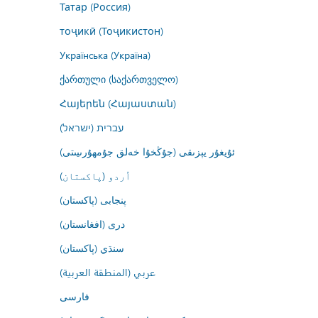
Татар (Россия)
тоҷикӣ (Тоҷикистон)
Українська (Україна)
ქართული (საქართველო)
Հայերեն (Հայաստան)
עברית (ישראל)
ئۇيغۇر يېزىقى (جۇڭخۇا خەلق جۇمھۇرىيىتى)
اُردو (پاکستان)
پنجابی (پاکستان)
درى (افغانستان)
سنڌي (پاکستان)
عربي (المنطقة العربية)
فارسى