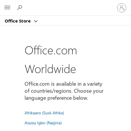
Sign
Microsoft
in
to
Office Store
your
account
Office.com
Worldwide
Office.com is available in a variety
of countries/regions. Choose your
language preference below.
Afrikaans (Suid-Afrika)
Asụsụ Igbo (Naịjịrịa)