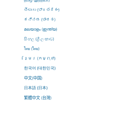
తెలుగు (భారతదేశం)
ಕನ್ನಡ (ಭಾರತ)
മലയാളം (ഇന്ത്യ)
සිංහල (ශ්‍රී ලංකාව)
ไทย (ไทย)
ខ្មែរ (កម្ពុជា)
한국어 (대한민국)
中文(中国)
日本語 (日本)
繁體中文 (台灣)