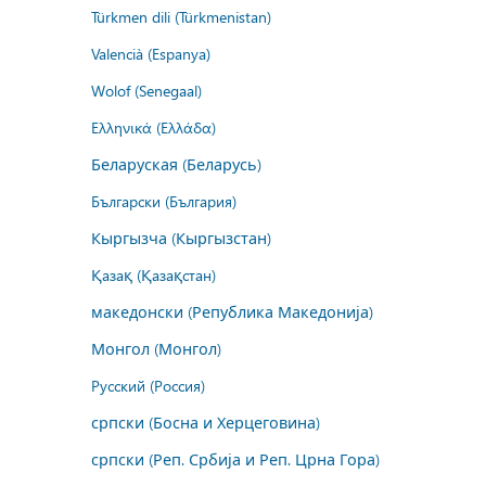
Türkmen dili (Türkmenistan)
Valencià (Espanya)
Wolof (Senegaal)
Ελληνικά (Ελλάδα)
Беларуская (Беларусь)
Български (България)
Кыргызча (Кыргызстан)
Қазақ (Қазақстан)
македонски (Република Македонија)
Монгол (Монгол)
Русский (Россия)
српски (Босна и Херцеговина)
српски (Реп. Србија и Реп. Црна Гора)