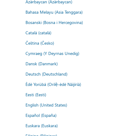
Azərbaycan (Azərbaycan)
Bahasa Melayu (Asia Tenggara)
Bosanski (Bosna i Hercegovina)
Català (català)
Čeština (Česko)
Cymraeg (Y Deyrnas Unedig)
Dansk (Danmark)
Deutsch (Deutschland)
Èdè Yorùbá (Orilẹ̀-èdè Nàìjíríà)
Eesti (Eesti)
English (United States)
Español (España)
Euskara (Euskara)
Filipino (Pilipinas)