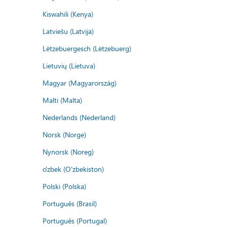
Kiswahili (Kenya)
Latviešu (Latvija)
Lëtzebuergesch (Lëtzebuerg)
Lietuvių (Lietuva)
Magyar (Magyarország)
Malti (Malta)
Nederlands (Nederland)
Norsk (Norge)
Nynorsk (Noreg)
o'zbek (O'zbekiston)
Polski (Polska)
Português (Brasil)
Português (Portugal)