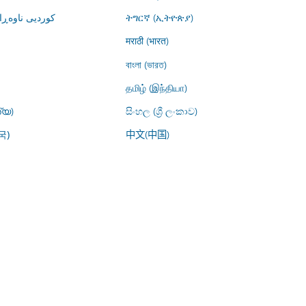
کوردیی ناوە)
ትግርኛ (ኢትዮጵያ)
मराठी (भारत)
বাংলা (ভারত)
தமிழ் (இந்தியா)
്യ)
සිංහල (ශ්‍රී ලංකාව)
中文(中国)
국)