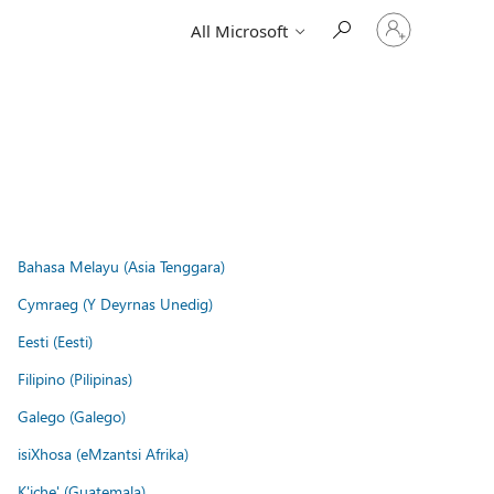
Sign
All Microsoft
in
to
your
account
Bahasa Melayu (Asia Tenggara)
Cymraeg (Y Deyrnas Unedig)
Eesti (Eesti)
Filipino (Pilipinas)
Galego (Galego)
isiXhosa (eMzantsi Afrika)
K'iche' (Guatemala)