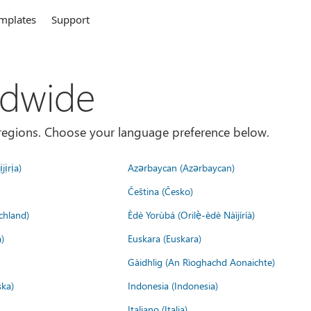
mplates
Support
ldwide
es/regions. Choose your language preference below.
jịrịa)
Azərbaycan (Azərbaycan)
Čeština (Česko)
chland)
Èdè Yorùbá (Orilẹ̀-èdè Nàìjíríà)
)
Euskara (Euskara)
Gàidhlig (An Rìoghachd Aonaichte)
ska)
Indonesia (Indonesia)
Italiano (Italia)