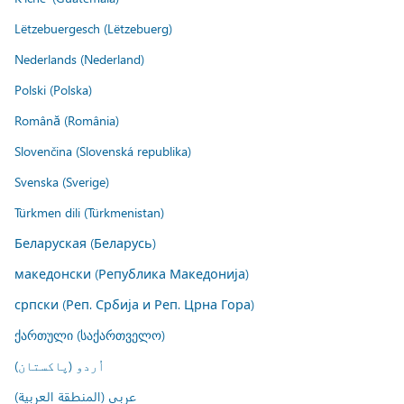
Lëtzebuergesch (Lëtzebuerg)
Nederlands (Nederland)
Polski (Polska)
Română (România)
Slovenčina (Slovenská republika)
Svenska (Sverige)
Türkmen dili (Türkmenistan)
Беларуская (Беларусь)
македонски (Република Македонија)
српски (Реп. Србија и Реп. Црна Гора)
ქართული (საქართველო)
اُردو (پاکستان)
عربي (المنطقة العربية)