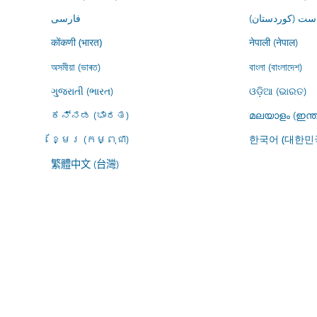
ڕاست (کوردستان
فارسى
नेपाली (नेपाल)
कोंकणी (भारत)
অসমীয়া (ভাৰত)
বাংলা (বাংলাদেশ)
ગુજરાતી (ભારત)
ଓଡ଼ିଆ (ଭାରତ)
ಕನ್ನಡ (ಭಾರತ)
മലയാളം (ഇന്ത
ខ្មែរ (កម្ពុជា)
한국어 (대한민
繁體中文 (台灣)