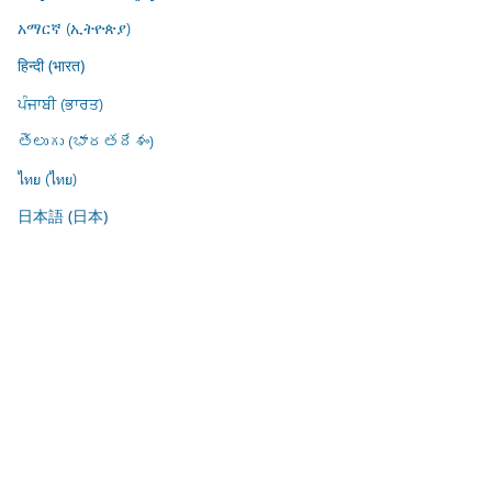
አማርኛ (ኢትዮጵያ)
हिन्दी (भारत)
ਪੰਜਾਬੀ (ਭਾਰਤ)
తెలుగు (భారతదేశం)
ไทย (ไทย)
日本語 (日本)