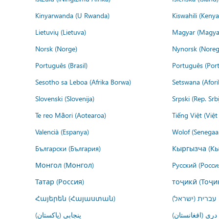
Kinyarwanda (U Rwanda)
Kiswahili (Kenya
Lietuvių (Lietuva)
Magyar (Magya
Norsk (Norge)
Nynorsk (Noreg
Português (Brasil)
Português (Port
Sesotho sa Leboa (Afrika Borwa)
Setswana (Afor
Slovenski (Slovenija)
Srpski (Rep. Srb
Te reo Māori (Aotearoa)
Tiếng Việt (Việ
Valencià (Espanya)
Wolof (Senegaal
Български (България)
Кыргызча (Кы
Монгол (Монгол)
Русский (Росси
Татар (Россия)
тоҷикӣ (Тоҷи
Հայերեն (Հայաստան)
עברית (ישראל)
درى (افغانستان)
پنجابی (پاکستان)