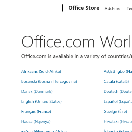
Microsoft
Office Store
Add-ins
Te
Office.com Wor
Office.com is available in a variety of countri
Afrikaans (Suid-Afrika)
Asụsụ Igbo (Naị
Bosanski (Bosna i Hercegovina)
Català (català)
Dansk (Danmark)
Deutsch (Deuts
English (United States)
Español (España
Français (France)
Gaeilge (Éire)
Hausa (Najeriya)
Hrvatski (Hrvat
isiZulu (iNingizimu Afrika)
Íslenska (ísland)