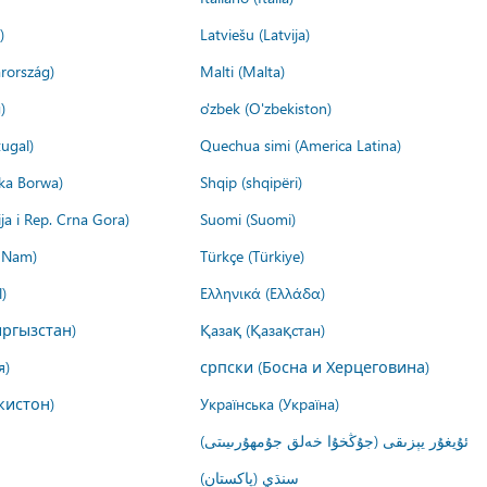
)
Latviešu (Latvija)
rország)
Malti (Malta)
)
o'zbek (O'zbekiston)
ugal)
Quechua simi (America Latina)
ika Borwa)
Shqip (shqipëri)
ija i Rep. Crna Gora)
Suomi (Suomi)
t Nam)
Türkçe (Türkiye)
)
Ελληνικά (Ελλάδα)
ргызстан)
Қазақ (Қазақстан)
я)
српски (Босна и Херцеговина)
кистон)
Українська (Україна)
ئۇيغۇر يېزىقى (جۇڭخۇا خەلق جۇمھۇرىيىتى)
سنڌي (پاکستان)