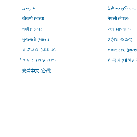
ڕاست (کوردستان
فارسى
नेपाली (नेपाल)
कोंकणी (भारत)
অসমীয়া (ভাৰত)
বাংলা (বাংলাদেশ)
ગુજરાતી (ભારત)
ଓଡ଼ିଆ (ଭାରତ)
ಕನ್ನಡ (ಭಾರತ)
മലയാളം (ഇന്ത
ខ្មែរ (កម្ពុជា)
한국어 (대한민
繁體中文 (台灣)