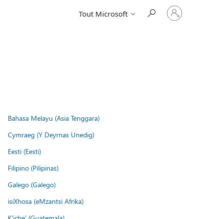
Connectez-
Tout Microsoft
vous
à
votre
compte
Bahasa Melayu (Asia Tenggara)
Cymraeg (Y Deyrnas Unedig)
Eesti (Eesti)
Filipino (Pilipinas)
Galego (Galego)
isiXhosa (eMzantsi Afrika)
K'iche' (Guatemala)