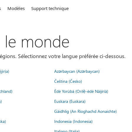
s
Modèles
Support technique
s le monde
égions. Sélectionnez votre langue préférée ci-dessous.
jịrịa)
Azərbaycan (Azərbaycan)
Čeština (Česko)
chland)
Èdè Yorùbá (Orilẹ̀-èdè Nàìjíríà)
)
Euskara (Euskara)
Gàidhlig (An Rìoghachd Aonaichte)
ska)
Indonesia (Indonesia)
Italiano (Italia)