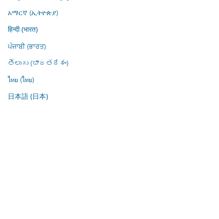
አማርኛ (ኢትዮጵያ)
हिन्दी (भारत)
ਪੰਜਾਬੀ (ਭਾਰਤ)
తెలుగు (భారతదేశం)
ไทย (ไทย)
日本語 (日本)