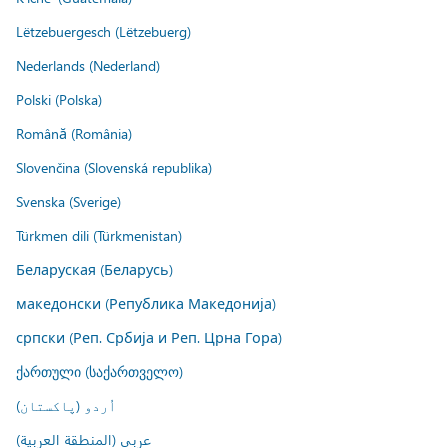
Lëtzebuergesch (Lëtzebuerg)
Nederlands (Nederland)
Polski (Polska)
Română (România)
Slovenčina (Slovenská republika)
Svenska (Sverige)
Türkmen dili (Türkmenistan)
Беларуская (Беларусь)
македонски (Република Македонија)
српски (Реп. Србија и Реп. Црна Гора)
ქართული (საქართველო)
اُردو (پاکستان)
عربي (المنطقة العربية)