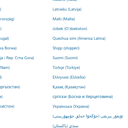
)
Latviešu (Latvija)
rország)
Malti (Malta)
)
o'zbek (O'zbekiston)
ugal)
Quechua simi (America Latina)
ika Borwa)
Shqip (shqipëri)
ija i Rep. Crna Gora)
Suomi (Suomi)
t Nam)
Türkçe (Türkiye)
)
Ελληνικά (Ελλάδα)
ргызстан)
Қазақ (Қазақстан)
я)
српски (Босна и Херцеговина)
кистон)
Українська (Україна)
ئۇيغۇر يېزىقى (جۇڭخۇا خەلق جۇمھۇرىيىتى)
سنڌي (پاکستان)