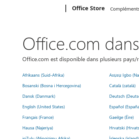
Microsoft
Office Store
Complément
Office.com dan
Office.com est disponible dans plusieurs pays/r
Afrikaans (Suid-Afrika)
Asụsụ Igbo (Naị
Bosanski (Bosna i Hercegovina)
Català (català)
Dansk (Danmark)
Deutsch (Deuts
English (United States)
Español (España
Français (France)
Gaeilge (Éire)
Hausa (Najeriya)
Hrvatski (Hrvat
isiZulu (iNingizimu Afrika)
Íslenska (ísland)