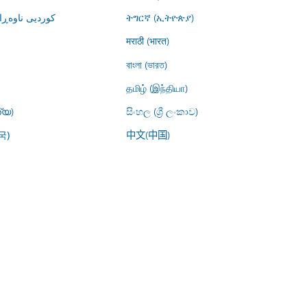
کوردیی ناوە)
ትግርኛ (ኢትዮጵያ)
मराठी (भारत)
বাংলা (ভারত)
தமிழ் (இந்தியா)
്യ)
සිංහල (ශ්‍රී ලංකාව)
中文(中国)
국)