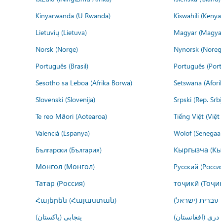
Kinyarwanda (U Rwanda)
Kiswahili (Kenya
Lietuvių (Lietuva)
Magyar (Magya
Norsk (Norge)
Nynorsk (Noreg
Português (Brasil)
Português (Port
Sesotho sa Leboa (Afrika Borwa)
Setswana (Afor
Slovenski (Slovenija)
Srpski (Rep. Srb
Te reo Māori (Aotearoa)
Tiếng Việt (Việ
Valencià (Espanya)
Wolof (Senegaal
Български (България)
Кыргызча (Кы
Монгол (Монгол)
Русский (Росси
Татар (Россия)
тоҷикӣ (Тоҷи
Հայերեն (Հայաստան)
עברית (ישראל)
درى (افغانستان)
پنجابی (پاکستان)