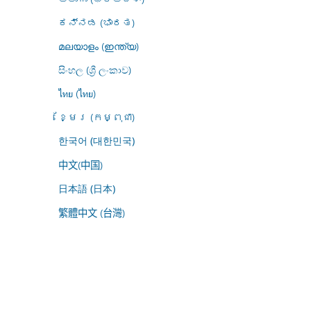
ಕನ್ನಡ (ಭಾರತ)
മലയാളം (ഇന്ത്യ)
සිංහල (ශ්‍රී ලංකාව)
ไทย (ไทย)
ខ្មែរ (កម្ពុជា)
한국어 (대한민국)
中文(中国)
日本語 (日本)
繁體中文 (台灣)