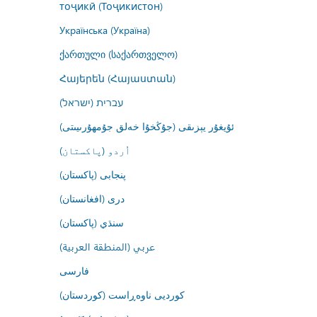
тоҷикӣ (Тоҷикистон)
Українська (Україна)
ქართული (საქართველო)
Հայերեն (Հայաստան)
עברית (ישראל)
ئۇيغۇر يېزىقى (جۇڭخۇا خەلق جۇمھۇرىيىتى)
اُردو (پاکستان)
پنجابی (پاکستان)
درى (افغانستان)
سنڌي (پاکستان)
عربي (المنطقة العربية)
فارسى
کوردیی ناوەڕاست (کوردستان)