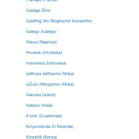
Gaeilge (Éire)
Gàidhlig (An Rìoghachd Aonaichte)
Galego (Galego)
Hausa (Najeriya)
Hrvatski (Hrvatska)
Indonesia (Indonesia)
isiXhosa (eMzantsi Afrika)
isiZulu (iNingizimu Afrika)
Íslenska (ísland)
Italiano (Italia)
K'iche' (Guatemala)
Kinyarwanda (U Rwanda)
Kiswahili (Kenya)