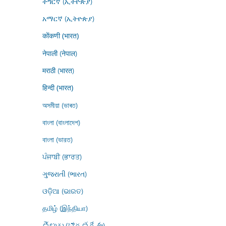
ትግርኛ (ኢትዮጵያ)
አማርኛ (ኢትዮጵያ)
कोंकणी (भारत)
नेपाली (नेपाल)
मराठी (भारत)
हिन्दी (भारत)
অসমীয়া (ভাৰত)
বাংলা (বাংলাদেশ)
বাংলা (ভারত)
ਪੰਜਾਬੀ (ਭਾਰਤ)
ગુજરાતી (ભારત)
ଓଡ଼ିଆ (ଭାରତ)
தமிழ் (இந்தியா)
తెలుగు (భారతదేశం)