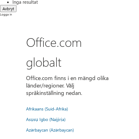
Inga resultat
Avbryt
Logga in
Office.com
globalt
Office.com finns i en mängd olika
länder/regioner. Välj
språkinställning nedan.
Afrikaans (Suid-Afrika)
Asụsụ Igbo (Naịjịrịa)
Azərbaycan (Azərbaycan)