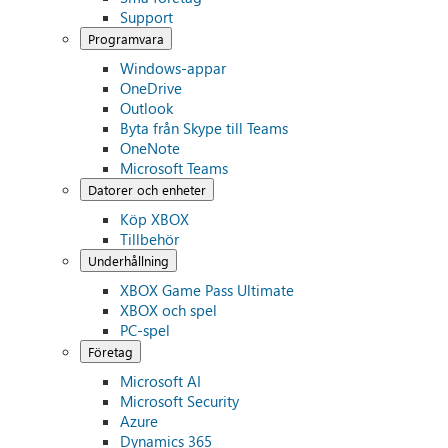
Support
Programvara
Windows-appar
OneDrive
Outlook
Byta från Skype till Teams
OneNote
Microsoft Teams
Datorer och enheter
Köp XBOX
Tillbehör
Underhållning
XBOX Game Pass Ultimate
XBOX och spel
PC-spel
Företag
Microsoft AI
Microsoft Security
Azure
Dynamics 365