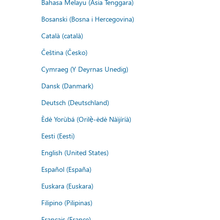
Bahasa Melayu (Asia Tenggara)
Bosanski (Bosna i Hercegovina)
Català (català)
Čeština (Česko)
Cymraeg (Y Deyrnas Unedig)
Dansk (Danmark)
Deutsch (Deutschland)
Èdè Yorùbá (Orilẹ̀-èdè Nàìjíríà)
Eesti (Eesti)
English (United States)
Español (España)
Euskara (Euskara)
Filipino (Pilipinas)
Français (France)