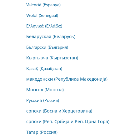
Valencià (Espanya)
Wolof (Senegaal)
Ελληνικά (Ελλάδα)
Беларуская (Беларусь)
Български (България)
Кыргызча (Кыргызстан)
Қазақ (Қазақстан)
македонски (Република Македонија)
Монгол (Монгол)
Русский (Россия)
српски (Босна и Херцеговина)
српски (Реп. Србија и Реп. Црна Гора)
Татар (Россия)