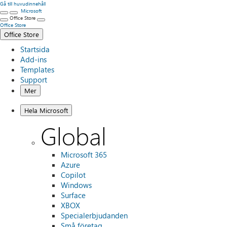
Gå till huvudinnehåll
Microsoft
Office Store
Office Store
Office Store
Startsida
Add-ins
Templates
Support
Mer
Hela Microsoft
Global
Microsoft 365
Azure
Copilot
Windows
Surface
XBOX
Specialerbjudanden
Små företag