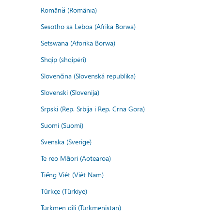
Română (România)
Sesotho sa Leboa (Afrika Borwa)
Setswana (Aforika Borwa)
Shqip (shqipëri)
Slovenčina (Slovenská republika)
Slovenski (Slovenija)
Srpski (Rep. Srbija i Rep. Crna Gora)
Suomi (Suomi)
Svenska (Sverige)
Te reo Māori (Aotearoa)
Tiếng Việt (Việt Nam)
Türkçe (Türkiye)
Türkmen dili (Türkmenistan)