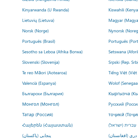
Kinyarwanda (U Rwanda)
Kiswahili (Kenya
Lietuvių (Lietuva)
Magyar (Magya
Norsk (Norge)
Nynorsk (Noreg
Português (Brasil)
Português (Port
Sesotho sa Leboa (Afrika Borwa)
Setswana (Afor
Slovenski (Slovenija)
Srpski (Rep. Srb
Te reo Māori (Aotearoa)
Tiếng Việt (Việ
Valencià (Espanya)
Wolof (Senegaal
Български (България)
Кыргызча (Кы
Монгол (Монгол)
Русский (Росси
Татар (Россия)
тоҷикӣ (Тоҷи
Հայերեն (Հայաստան)
עברית (ישראל)
درى (افغانستان)
پنجابی (پاکستان)