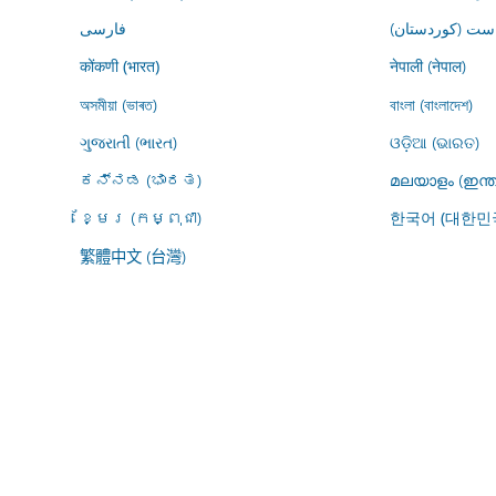
ڕاست (کوردستان
فارسى
नेपाली (नेपाल)
कोंकणी (भारत)
অসমীয়া (ভাৰত)
বাংলা (বাংলাদেশ)
ગુજરાતી (ભારત)
ଓଡ଼ିଆ (ଭାରତ)
ಕನ್ನಡ (ಭಾರತ)
മലയാളം (ഇന്ത
ខ្មែរ (កម្ពុជា)
한국어 (대한민
繁體中文 (台灣)