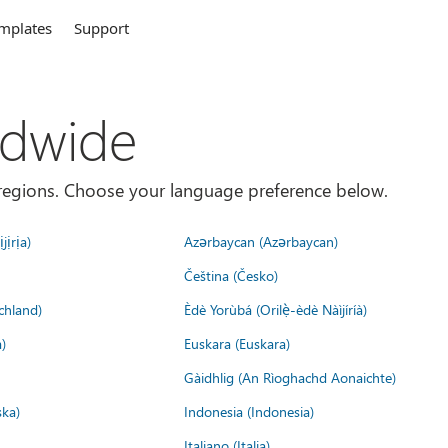
mplates
Support
ldwide
es/regions. Choose your language preference below.
jịrịa)
Azərbaycan (Azərbaycan)
Čeština (Česko)
chland)
Èdè Yorùbá (Orilẹ̀-èdè Nàìjíríà)
)
Euskara (Euskara)
Gàidhlig (An Rìoghachd Aonaichte)
ska)
Indonesia (Indonesia)
Italiano (Italia)