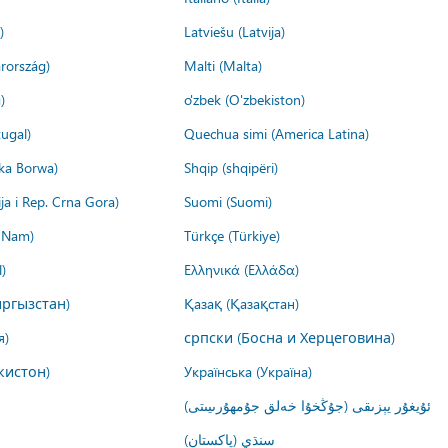
)
Latviešu (Latvija)
rország)
Malti (Malta)
)
o'zbek (O'zbekiston)
ugal)
Quechua simi (America Latina)
ika Borwa)
Shqip (shqipëri)
ija i Rep. Crna Gora)
Suomi (Suomi)
t Nam)
Türkçe (Türkiye)
)
Ελληνικά (Ελλάδα)
ргызстан)
Қазақ (Қазақстан)
я)
српски (Босна и Херцеговина)
кистон)
Українська (Україна)
ئۇيغۇر يېزىقى (جۇڭخۇا خەلق جۇمھۇرىيىتى)
سنڌي (پاکستان)