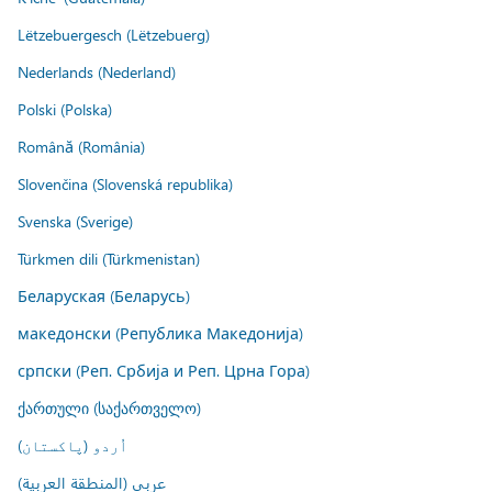
Lëtzebuergesch (Lëtzebuerg)
Nederlands (Nederland)
Polski (Polska)
Română (România)
Slovenčina (Slovenská republika)
Svenska (Sverige)
Türkmen dili (Türkmenistan)
Беларуская (Беларусь)
македонски (Република Македонија)
српски (Реп. Србија и Реп. Црна Гора)
ქართული (საქართველო)
اُردو (پاکستان)
عربي (المنطقة العربية)