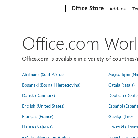
Microsoft
Office Store
Add-ins
Te
Office.com Wor
Office.com is available in a variety of countri
Afrikaans (Suid-Afrika)
Asụsụ Igbo (Naị
Bosanski (Bosna i Hercegovina)
Català (català)
Dansk (Danmark)
Deutsch (Deuts
English (United States)
Español (España
Français (France)
Gaeilge (Éire)
Hausa (Najeriya)
Hrvatski (Hrvat
isiZulu (iNingizimu Afrika)
Íslenska (ísland)