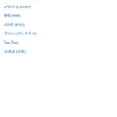
አማርኛ (ኢትዮጵያ)
हिन्दी (भारत)
ਪੰਜਾਬੀ (ਭਾਰਤ)
తెలుగు (భారతదేశం)
ไทย (ไทย)
日本語 (日本)