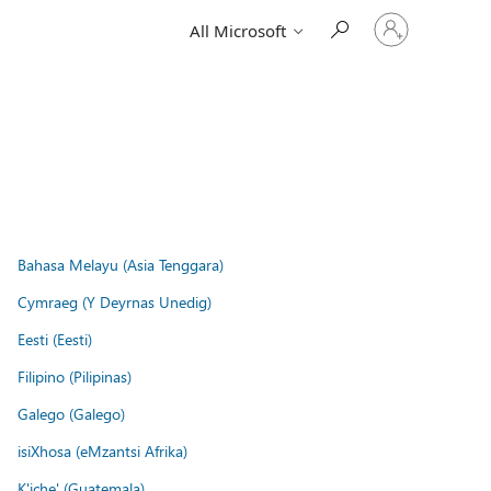
Sign
All Microsoft
in
to
your
account
Bahasa Melayu (Asia Tenggara)
Cymraeg (Y Deyrnas Unedig)
Eesti (Eesti)
Filipino (Pilipinas)
Galego (Galego)
isiXhosa (eMzantsi Afrika)
K'iche' (Guatemala)