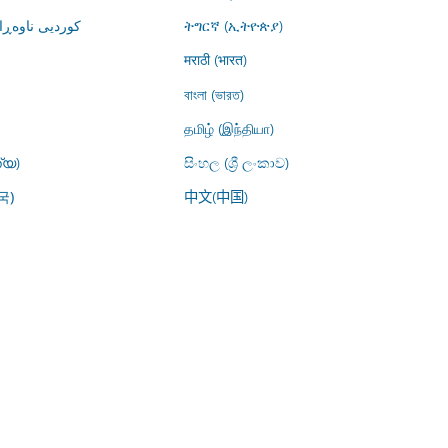
کوردیی ناوە)
ትግርኛ (ኢትዮጵያ)
मराठी (भारत)
বাংলা (ভারত)
தமிழ் (இந்தியா)
്യ)
සිංහල (ශ්‍රී ලංකාව)
中文(中国)
국)