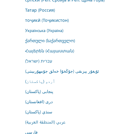
Татар (Россия)
тоҷикӣ (Тоҷикистон)
Українська (Україна)
ქართული (საქართველო)
Հայերեն (Հայաստան)
עברית (ישראל)
ئۇيغۇر يېزىقى (جۇڭخۇا خەلق جۇمھۇرىيىتى)
اُردو (پاکستان)
پنجابی (پاکستان)
درى (افغانستان)
سنڌي (پاکستان)
عربي (المنطقة العربية)
فارسى