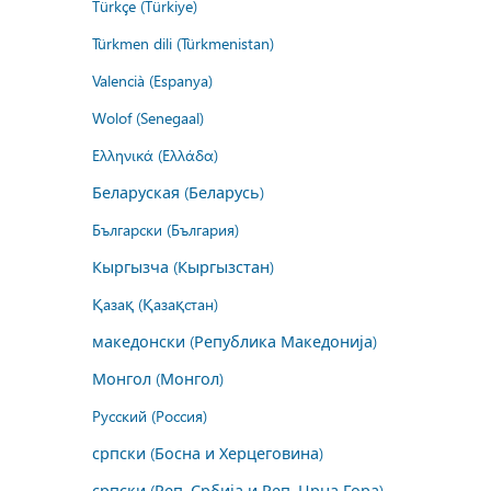
Türkçe (Türkiye)
Türkmen dili (Türkmenistan)
Valencià (Espanya)
Wolof (Senegaal)
Ελληνικά (Ελλάδα)
Беларуская (Беларусь)
Български (България)
Кыргызча (Кыргызстан)
Қазақ (Қазақстан)
македонски (Република Македонија)
Монгол (Монгол)
Русский (Россия)
српски (Босна и Херцеговина)
српски (Реп. Србија и Реп. Црна Гора)