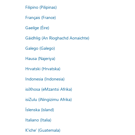
Filipino (Pilipinas)
Français (France)
Gaeilge (Éire)
Gàidhlig (An Rìoghachd Aonaichte)
Galego (Galego)
Hausa (Najeriya)
Hrvatski (Hrvatska)
Indonesia (Indonesia)
isiXhosa (eMzantsi Afrika)
isiZulu (iNingizimu Afrika)
Íslenska (ísland)
Italiano (Italia)
K'iche' (Guatemala)