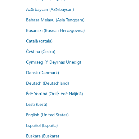
Azərbaycan (Azərbaycan)
Bahasa Melayu (Asia Tenggara)
Bosanski (Bosna i Hercegovina)
Català (català)
Čeština (Česko)
Cymraeg (Y Deyrnas Unedig)
Dansk (Danmark)
Deutsch (Deutschland)
Èdè Yorùbá (Orilẹ̀-èdè Nàìjíríà)
Eesti (Eesti)
English (United States)
Español (España)
Euskara (Euskara)