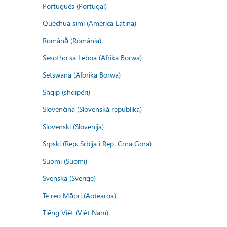
Português (Portugal)
Quechua simi (America Latina)
Română (România)
Sesotho sa Leboa (Afrika Borwa)
Setswana (Aforika Borwa)
Shqip (shqipëri)
Slovenčina (Slovenská republika)
Slovenski (Slovenija)
Srpski (Rep. Srbija i Rep. Crna Gora)
Suomi (Suomi)
Svenska (Sverige)
Te reo Māori (Aotearoa)
Tiếng Việt (Việt Nam)