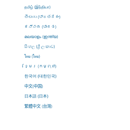
தமிழ் (இந்தியா)
తెలుగు (భారతదేశం)
ಕನ್ನಡ (ಭಾರತ)
മലയാളം (ഇന്ത്യ)
සිංහල (ශ්‍රී ලංකාව)
ไทย (ไทย)
ខ្មែរ (កម្ពុជា)
한국어 (대한민국)
中文(中国)
日本語 (日本)
繁體中文 (台灣)