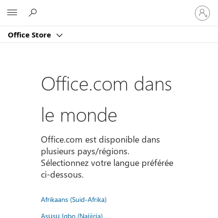
Connect
Microsoft
vous
à
Office Store
votre
compte
Office.com dans
le monde
Office.com est disponible dans
plusieurs pays/régions.
Sélectionnez votre langue préférée
ci-dessous.
Afrikaans (Suid-Afrika)
Asụsụ Igbo (Naịjịrịa)