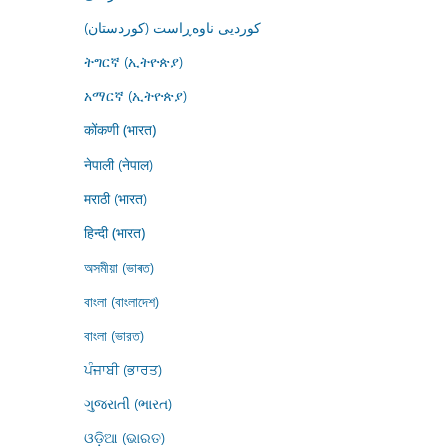
کوردیی ناوەڕاست (کوردستان)
ትግርኛ (ኢትዮጵያ)
አማርኛ (ኢትዮጵያ)
कोंकणी (भारत)
नेपाली (नेपाल)
मराठी (भारत)
हिन्दी (भारत)
অসমীয়া (ভাৰত)
বাংলা (বাংলাদেশ)
বাংলা (ভারত)
ਪੰਜਾਬੀ (ਭਾਰਤ)
ગુજરાતી (ભારત)
ଓଡ଼ିଆ (ଭାରତ)