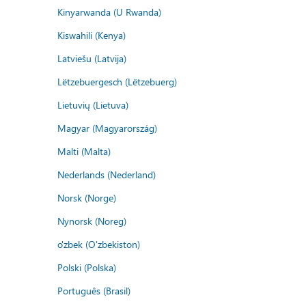
Kinyarwanda (U Rwanda)
Kiswahili (Kenya)
Latviešu (Latvija)
Lëtzebuergesch (Lëtzebuerg)
Lietuvių (Lietuva)
Magyar (Magyarország)
Malti (Malta)
Nederlands (Nederland)
Norsk (Norge)
Nynorsk (Noreg)
o'zbek (O'zbekiston)
Polski (Polska)
Português (Brasil)