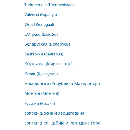
Türkmen dili (Türkmenistan)
Valencià (Espanya)
Wolof (Senegaal)
Ελληνικά (Ελλάδα)
Беларуская (Беларусь)
Български (България)
Кыргызча (Кыргызстан)
Қазақ (Қазақстан)
македонски (Република Македонија)
Монгол (Монгол)
Русский (Россия)
српски (Босна и Херцеговина)
српски (Реп. Србија и Реп. Црна Гора)