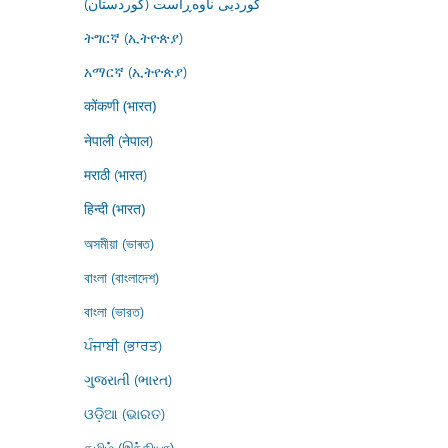
کوردیی ناوەڕاست (کوردستان)
ትግርኛ (ኢትዮጵያ)
አማርኛ (ኢትዮጵያ)
कोंकणी (भारत)
नेपाली (नेपाल)
मराठी (भारत)
हिन्दी (भारत)
অসমীয়া (ভাৰত)
বাংলা (বাংলাদেশ)
বাংলা (ভারত)
ਪੰਜਾਬੀ (ਭਾਰਤ)
ગુજરાતી (ભારત)
ଓଡ଼ିଆ (ଭାରତ)
தமிழ் (இந்தியா)