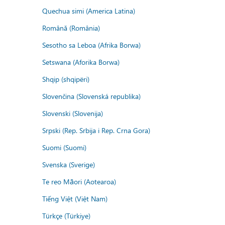
Quechua simi (America Latina)
Română (România)
Sesotho sa Leboa (Afrika Borwa)
Setswana (Aforika Borwa)
Shqip (shqipëri)
Slovenčina (Slovenská republika)
Slovenski (Slovenija)
Srpski (Rep. Srbija i Rep. Crna Gora)
Suomi (Suomi)
Svenska (Sverige)
Te reo Māori (Aotearoa)
Tiếng Việt (Việt Nam)
Türkçe (Türkiye)