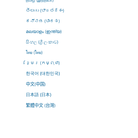
తెలుగు (భారతదేశం)
ಕನ್ನಡ (ಭಾರತ)
മലയാളം (ഇന്ത്യ)
සිංහල (ශ්‍රී ලංකාව)
ไทย (ไทย)
ខ្មែរ (កម្ពុជា)
한국어 (대한민국)
中文(中国)
日本語 (日本)
繁體中文 (台灣)