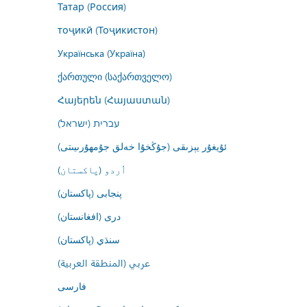
Татар (Россия)
тоҷикӣ (Тоҷикистон)
Українська (Україна)
ქართული (საქართველო)
Հայերեն (Հայաստան)
עברית (ישראל)
ئۇيغۇر يېزىقى (جۇڭخۇا خەلق جۇمھۇرىيىتى)
اُردو (پاکستان)
پنجابی (پاکستان)
درى (افغانستان)
سنڌي (پاکستان)
عربي (المنطقة العربية)
فارسى