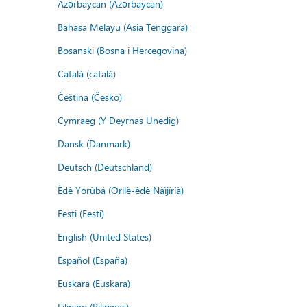
Azərbaycan (Azərbaycan)
Bahasa Melayu (Asia Tenggara)
Bosanski (Bosna i Hercegovina)
Català (català)
Čeština (Česko)
Cymraeg (Y Deyrnas Unedig)
Dansk (Danmark)
Deutsch (Deutschland)
Èdè Yorùbá (Orilẹ̀-èdè Nàìjíríà)
Eesti (Eesti)
English (United States)
Español (España)
Euskara (Euskara)
Filipino (Pilipinas)