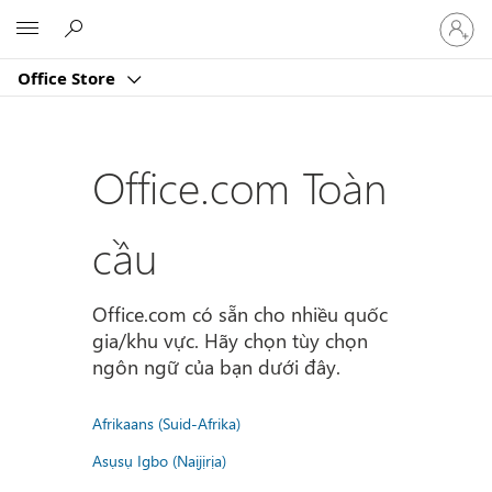
Đăng
Microsoft
nhập
tài
Office Store
khoản
của
bạn
Office.com Toàn
cầu
Office.com có sẵn cho nhiều quốc
gia/khu vực. Hãy chọn tùy chọn
ngôn ngữ của bạn dưới đây.
Afrikaans (Suid-Afrika)
Asụsụ Igbo (Naịjịrịa)