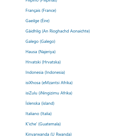
Français (France)
Gaeilge (Éire)
Gàidhlig (An Rìoghachd Aonaichte)
Galego (Galego)
Hausa (Najeriya)
Hrvatski (Hrvatska)
Indonesia (Indonesia)
isiXhosa (eMzantsi Afrika)
isiZulu (iNingizimu Afrika)
Íslenska (ísland)
Italiano (Italia)
K'iche' (Guatemala)
Kinyarwanda (U Rwanda)