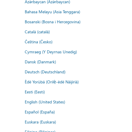
Azərbaycan (Azərbaycan)
Bahasa Melayu (Asia Tenggara)
Bosanski (Bosna i Hercegovina)
Català (català)
Čeština (Česko)
Cymraeg (Y Deyrnas Unedig)
Dansk (Danmark)
Deutsch (Deutschland)
Èdè Yorùbá (Orilẹ̀-èdè Nàìjíríà)
Eesti (Eesti)
English (United States)
Español (España)
Euskara (Euskara)
Filipino (Pilipinas)