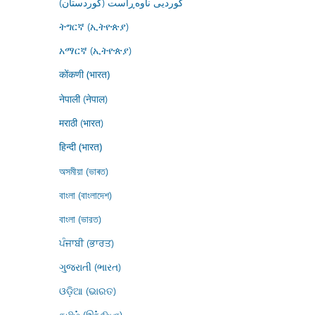
کوردیی ناوەڕاست (کوردستان)
ትግርኛ (ኢትዮጵያ)
አማርኛ (ኢትዮጵያ)
कोंकणी (भारत)
नेपाली (नेपाल)
मराठी (भारत)
हिन्दी (भारत)
অসমীয়া (ভাৰত)
বাংলা (বাংলাদেশ)
বাংলা (ভারত)
ਪੰਜਾਬੀ (ਭਾਰਤ)
ગુજરાતી (ભારત)
ଓଡ଼ିଆ (ଭାରତ)
தமிழ் (இந்தியா)