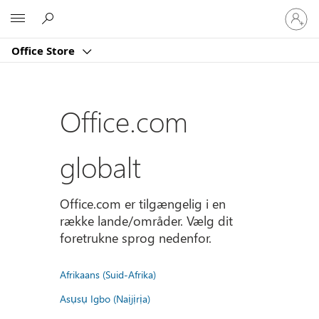
Log
Microsoft
på
din
Office Store
konto
Office.com
globalt
Office.com er tilgængelig i en
række lande/områder. Vælg dit
foretrukne sprog nedenfor.
Afrikaans (Suid-Afrika)
Asụsụ Igbo (Naịjịrịa)