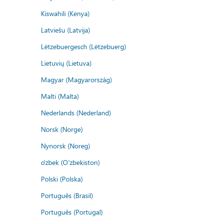
Kiswahili (Kenya)
Latviešu (Latvija)
Lëtzebuergesch (Lëtzebuerg)
Lietuvių (Lietuva)
Magyar (Magyarország)
Malti (Malta)
Nederlands (Nederland)
Norsk (Norge)
Nynorsk (Noreg)
o'zbek (O'zbekiston)
Polski (Polska)
Português (Brasil)
Português (Portugal)