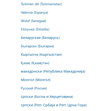
Türkmen dili (Türkmenistan)
Valencià (Espanya)
Wolof (Senegaal)
Ελληνικά (Ελλάδα)
Беларуская (Беларусь)
Български (България)
Кыргызча (Кыргызстан)
Қазақ (Қазақстан)
македонски (Република Македонија)
Монгол (Монгол)
Русский (Россия)
српски (Босна и Херцеговина)
српски (Реп. Србија и Реп. Црна Гора)