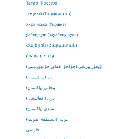
Татар (Россия)
тоҷикӣ (Тоҷикистон)
Українська (Україна)
ქართული (საქართველო)
Հայերեն (Հայաստան)
עברית (ישראל)
ئۇيغۇر يېزىقى (جۇڭخۇا خەلق جۇمھۇرىيىتى)
اُردو (پاکستان)
پنجابی (پاکستان)
درى (افغانستان)
سنڌي (پاکستان)
عربي (المنطقة العربية)
فارسى