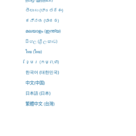
తెలుగు (భారతదేశం)
ಕನ್ನಡ (ಭಾರತ)
മലയാളം (ഇന്ത്യ)
සිංහල (ශ්‍රී ලංකාව)
ไทย (ไทย)
ខ្មែរ (កម្ពុជា)
한국어 (대한민국)
中文(中国)
日本語 (日本)
繁體中文 (台灣)