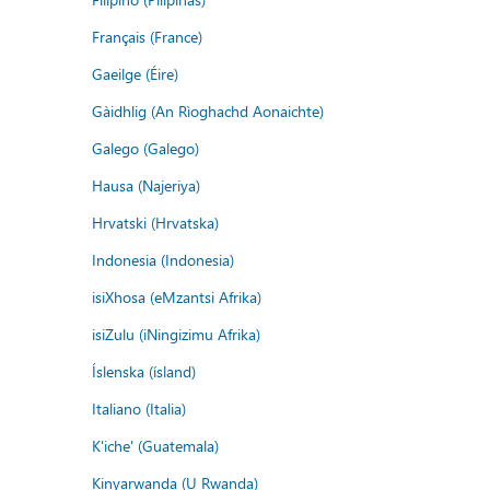
Français (France)
Gaeilge (Éire)
Gàidhlig (An Rìoghachd Aonaichte)
Galego (Galego)
Hausa (Najeriya)
Hrvatski (Hrvatska)
Indonesia (Indonesia)
isiXhosa (eMzantsi Afrika)
isiZulu (iNingizimu Afrika)
Íslenska (ísland)
Italiano (Italia)
K'iche' (Guatemala)
Kinyarwanda (U Rwanda)