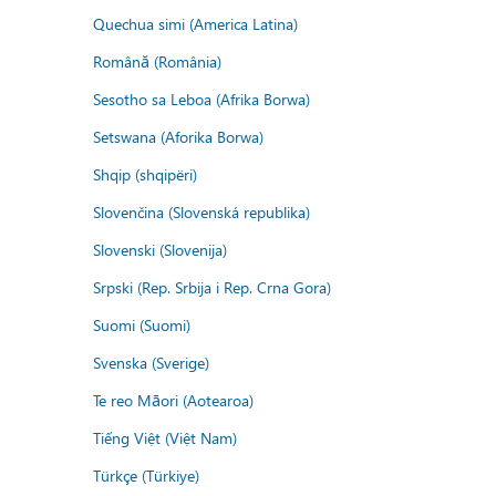
Quechua simi (America Latina)
Română (România)
Sesotho sa Leboa (Afrika Borwa)
Setswana (Aforika Borwa)
Shqip (shqipëri)
Slovenčina (Slovenská republika)
Slovenski (Slovenija)
Srpski (Rep. Srbija i Rep. Crna Gora)
Suomi (Suomi)
Svenska (Sverige)
Te reo Māori (Aotearoa)
Tiếng Việt (Việt Nam)
Türkçe (Türkiye)