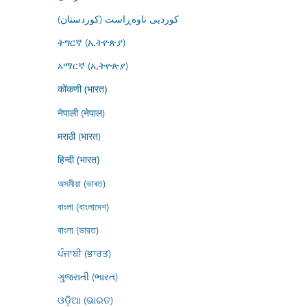
کوردیی ناوەڕاست (کوردستان)
ትግርኛ (ኢትዮጵያ)
አማርኛ (ኢትዮጵያ)
कोंकणी (भारत)
नेपाली (नेपाल)
मराठी (भारत)
हिन्दी (भारत)
অসমীয়া (ভাৰত)
বাংলা (বাংলাদেশ)
বাংলা (ভারত)
ਪੰਜਾਬੀ (ਭਾਰਤ)
ગુજરાતી (ભારત)
ଓଡ଼ିଆ (ଭାରତ)