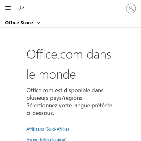
Connect
Microsoft
vous
à
Office Store
votre
compte
Office.com dans
le monde
Office.com est disponible dans
plusieurs pays/régions.
Sélectionnez votre langue préférée
ci-dessous.
Afrikaans (Suid-Afrika)
Asụsụ Igbo (Naịjịrịa)