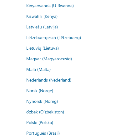
Kinyarwanda (U Rwanda)
Kiswahili (Kenya)
Latviešu (Latvija)
Lëtzebuergesch (Lëtzebuerg)
Lietuvių (Lietuva)
Magyar (Magyarország)
Malti (Malta)
Nederlands (Nederland)
Norsk (Norge)
Nynorsk (Noreg)
o'zbek (O'zbekiston)
Polski (Polska)
Português (Brasil)