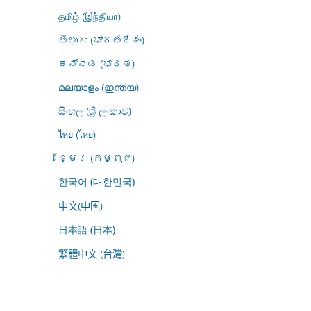
தமிழ் (இந்தியா)
తెలుగు (భారతదేశం)
ಕನ್ನಡ (ಭಾರತ)
മലയാളം (ഇന്ത്യ)
සිංහල (ශ්‍රී ලංකාව)
ไทย (ไทย)
ខ្មែរ (កម្ពុជា)
한국어 (대한민국)
中文(中国)
日本語 (日本)
繁體中文 (台灣)