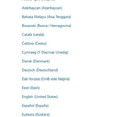
Azərbaycan (Azərbaycan)
Bahasa Melayu (Asia Tenggara)
Bosanski (Bosna i Hercegovina)
Català (català)
Čeština (Česko)
Cymraeg (Y Deyrnas Unedig)
Dansk (Danmark)
Deutsch (Deutschland)
Èdè Yorùbá (Orilẹ̀-èdè Nàìjíríà)
Eesti (Eesti)
English (United States)
Español (España)
Euskara (Euskara)