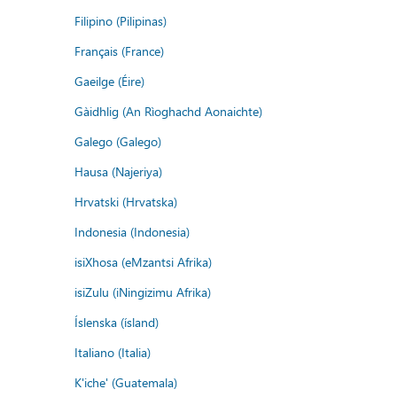
Filipino (Pilipinas)
Français (France)
Gaeilge (Éire)
Gàidhlig (An Rìoghachd Aonaichte)
Galego (Galego)
Hausa (Najeriya)
Hrvatski (Hrvatska)
Indonesia (Indonesia)
isiXhosa (eMzantsi Afrika)
isiZulu (iNingizimu Afrika)
Íslenska (ísland)
Italiano (Italia)
K'iche' (Guatemala)