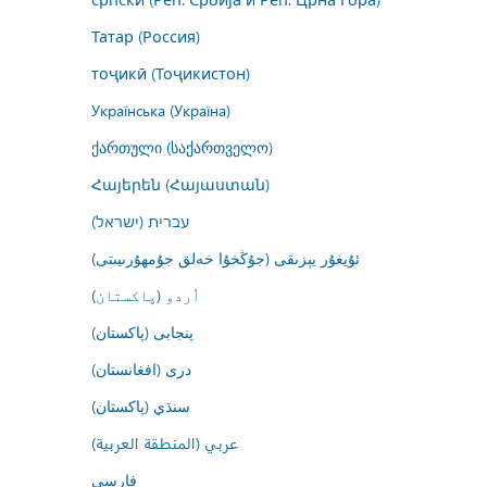
Татар (Россия)
тоҷикӣ (Тоҷикистон)
Українська (Україна)
ქართული (საქართველო)
Հայերեն (Հայաստան)
עברית (ישראל)
ئۇيغۇر يېزىقى (جۇڭخۇا خەلق جۇمھۇرىيىتى)
اُردو (پاکستان)
پنجابی (پاکستان)
درى (افغانستان)
سنڌي (پاکستان)
عربي (المنطقة العربية)
فارسى