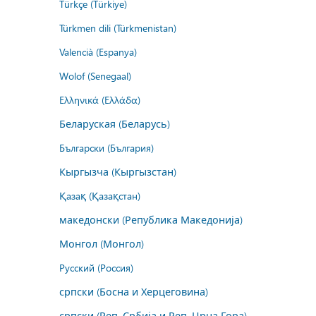
Türkçe (Türkiye)
Türkmen dili (Türkmenistan)
Valencià (Espanya)
Wolof (Senegaal)
Ελληνικά (Ελλάδα)
Беларуская (Беларусь)
Български (България)
Кыргызча (Кыргызстан)
Қазақ (Қазақстан)
македонски (Република Македонија)
Монгол (Монгол)
Русский (Россия)
српски (Босна и Херцеговина)
српски (Реп. Србија и Реп. Црна Гора)