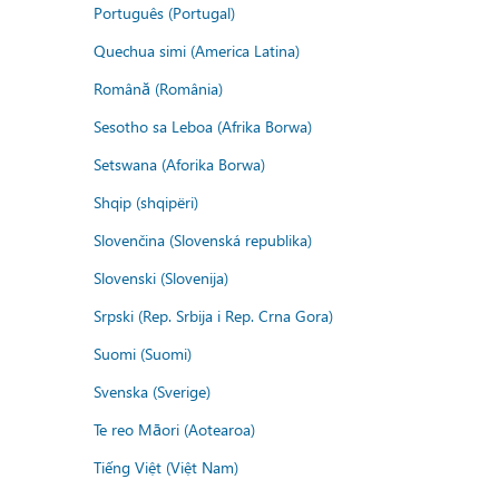
Português (Portugal)
Quechua simi (America Latina)
Română (România)
Sesotho sa Leboa (Afrika Borwa)
Setswana (Aforika Borwa)
Shqip (shqipëri)
Slovenčina (Slovenská republika)
Slovenski (Slovenija)
Srpski (Rep. Srbija i Rep. Crna Gora)
Suomi (Suomi)
Svenska (Sverige)
Te reo Māori (Aotearoa)
Tiếng Việt (Việt Nam)