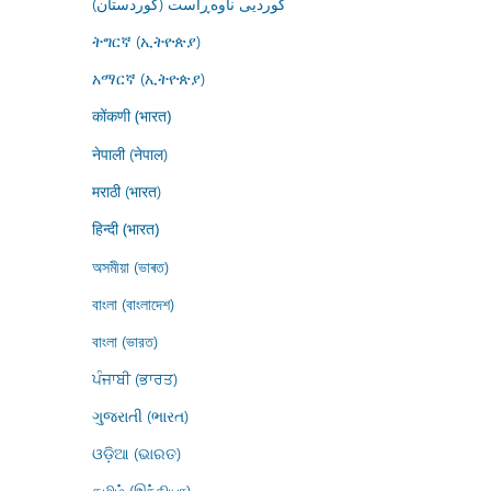
کوردیی ناوەڕاست (کوردستان)
ትግርኛ (ኢትዮጵያ)
አማርኛ (ኢትዮጵያ)
कोंकणी (भारत)
नेपाली (नेपाल)
मराठी (भारत)
हिन्दी (भारत)
অসমীয়া (ভাৰত)
বাংলা (বাংলাদেশ)
বাংলা (ভারত)
ਪੰਜਾਬੀ (ਭਾਰਤ)
ગુજરાતી (ભારત)
ଓଡ଼ିଆ (ଭାରତ)
தமிழ் (இந்தியா)