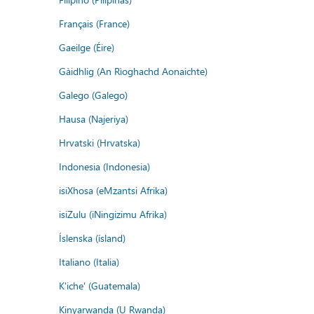
Français (France)
Gaeilge (Éire)
Gàidhlig (An Rìoghachd Aonaichte)
Galego (Galego)
Hausa (Najeriya)
Hrvatski (Hrvatska)
Indonesia (Indonesia)
isiXhosa (eMzantsi Afrika)
isiZulu (iNingizimu Afrika)
Íslenska (ísland)
Italiano (Italia)
K'iche' (Guatemala)
Kinyarwanda (U Rwanda)