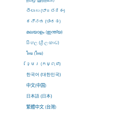
తెలుగు (భారతదేశం)
ಕನ್ನಡ (ಭಾರತ)
മലയാളം (ഇന്ത്യ)
සිංහල (ශ්‍රී ලංකාව)
ไทย (ไทย)
ខ្មែរ (កម្ពុជា)
한국어 (대한민국)
中文(中国)
日本語 (日本)
繁體中文 (台灣)