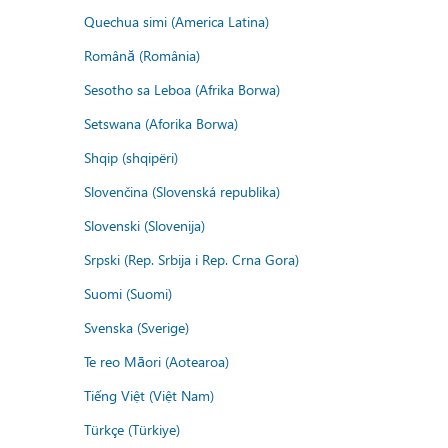
Quechua simi (America Latina)
Română (România)
Sesotho sa Leboa (Afrika Borwa)
Setswana (Aforika Borwa)
Shqip (shqipëri)
Slovenčina (Slovenská republika)
Slovenski (Slovenija)
Srpski (Rep. Srbija i Rep. Crna Gora)
Suomi (Suomi)
Svenska (Sverige)
Te reo Māori (Aotearoa)
Tiếng Việt (Việt Nam)
Türkçe (Türkiye)