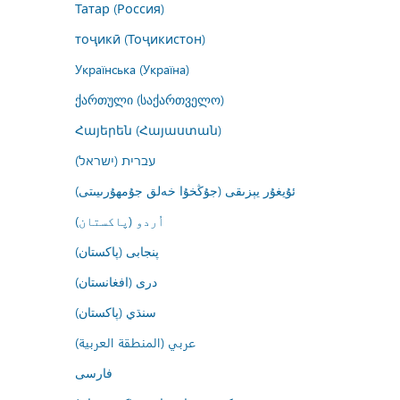
Татар (Россия)
тоҷикӣ (Тоҷикистон)
Українська (Україна)
ქართული (საქართველო)
Հայերեն (Հայաստան)
עברית (ישראל)
ئۇيغۇر يېزىقى (جۇڭخۇا خەلق جۇمھۇرىيىتى)
اُردو (پاکستان)
پنجابی (پاکستان)
درى (افغانستان)
سنڌي (پاکستان)
عربي (المنطقة العربية)
فارسى