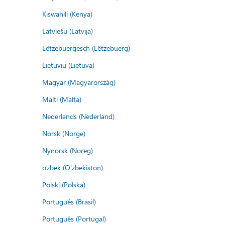
Kiswahili (Kenya)
Latviešu (Latvija)
Lëtzebuergesch (Lëtzebuerg)
Lietuvių (Lietuva)
Magyar (Magyarország)
Malti (Malta)
Nederlands (Nederland)
Norsk (Norge)
Nynorsk (Noreg)
o'zbek (O'zbekiston)
Polski (Polska)
Português (Brasil)
Português (Portugal)