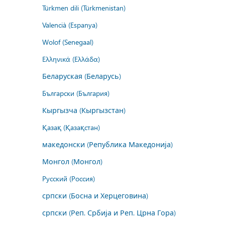
Türkmen dili (Türkmenistan)
Valencià (Espanya)
Wolof (Senegaal)
Ελληνικά (Ελλάδα)
Беларуская (Беларусь)
Български (България)
Кыргызча (Кыргызстан)
Қазақ (Қазақстан)
македонски (Република Македонија)
Монгол (Монгол)
Русский (Россия)
српски (Босна и Херцеговина)
српски (Реп. Србија и Реп. Црна Гора)