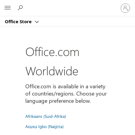
Sign
Microsoft
in
to
Office Store
your
account
Office.com
Worldwide
Office.com is available in a variety
of countries/regions. Choose your
language preference below.
Afrikaans (Suid-Afrika)
Asụsụ Igbo (Naịjịrịa)