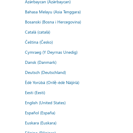
Azərbaycan (Azərbaycan)
Bahasa Melayu (Asia Tenggara)
Bosanski (Bosna i Hercegovina)
Català (català)
Čeština (Česko)
Cymraeg (Y Deyrnas Unedig)
Dansk (Danmark)
Deutsch (Deutschland)
Èdè Yorùbá (Orilẹ̀-èdè Nàìjíríà)
Eesti (Eesti)
English (United States)
Español (España)
Euskara (Euskara)
Filipino (Pilipinas)