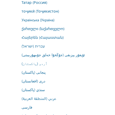
Татар (Россия)
тоҷикӣ (Тоҷикистон)
Українська (Україна)
ქართული (საქართველო)
Հայերեն (Հայաստան)
עברית (ישראל)
ئۇيغۇر يېزىقى (جۇڭخۇا خەلق جۇمھۇرىيىتى)
اُردو (پاکستان)
پنجابی (پاکستان)
درى (افغانستان)
سنڌي (پاکستان)
عربي (المنطقة العربية)
فارسى