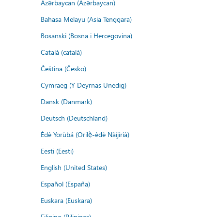
Azərbaycan (Azərbaycan)
Bahasa Melayu (Asia Tenggara)
Bosanski (Bosna i Hercegovina)
Català (català)
Čeština (Česko)
Cymraeg (Y Deyrnas Unedig)
Dansk (Danmark)
Deutsch (Deutschland)
Èdè Yorùbá (Orilẹ̀-èdè Nàìjíríà)
Eesti (Eesti)
English (United States)
Español (España)
Euskara (Euskara)
Filipino (Pilipinas)