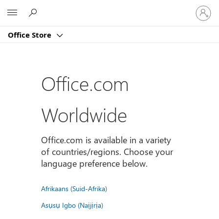
Sign
Microsoft
in
to
Office Store
your
account
Office.com
Worldwide
Office.com is available in a variety
of countries/regions. Choose your
language preference below.
Afrikaans (Suid-Afrika)
Asụsụ Igbo (Naịjịrịa)