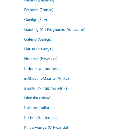
Français (France)
Gaeilge (Éire)
Gàidhlig (An Rìoghachd Aonaichte)
Galego (Galego)
Hausa (Najeriya)
Hrvatski (Hrvatska)
Indonesia (Indonesia)
isiXhosa (eMzantsi Afrika)
isiZulu (iNingizimu Afrika)
Íslenska (ísland)
Italiano (Italia)
K'iche' (Guatemala)
Kinyarwanda (U Rwanda)