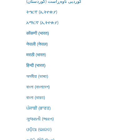
کوردیی ناوەڕاست (کوردستان)
ትግርኛ (ኢትዮጵያ)
አማርኛ (ኢትዮጵያ)
कोंकणी (भारत)
नेपाली (नेपाल)
मराठी (भारत)
हिन्दी (भारत)
অসমীয়া (ভাৰত)
বাংলা (বাংলাদেশ)
বাংলা (ভারত)
ਪੰਜਾਬੀ (ਭਾਰਤ)
ગુજરાતી (ભારત)
ଓଡ଼ିଆ (ଭାରତ)
தமிழ் (இந்தியா)