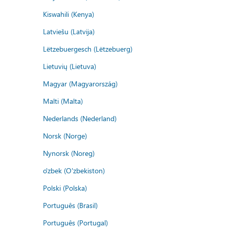
Kiswahili (Kenya)
Latviešu (Latvija)
Lëtzebuergesch (Lëtzebuerg)
Lietuvių (Lietuva)
Magyar (Magyarország)
Malti (Malta)
Nederlands (Nederland)
Norsk (Norge)
Nynorsk (Noreg)
o'zbek (O'zbekiston)
Polski (Polska)
Português (Brasil)
Português (Portugal)