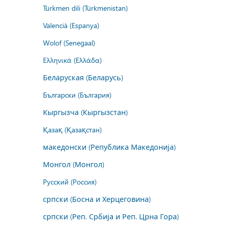
Türkmen dili (Türkmenistan)
Valencià (Espanya)
Wolof (Senegaal)
Ελληνικά (Ελλάδα)
Беларуская (Беларусь)
Български (България)
Кыргызча (Кыргызстан)
Қазақ (Қазақстан)
македонски (Република Македонија)
Монгол (Монгол)
Русский (Россия)
српски (Босна и Херцеговина)
српски (Реп. Србија и Реп. Црна Гора)