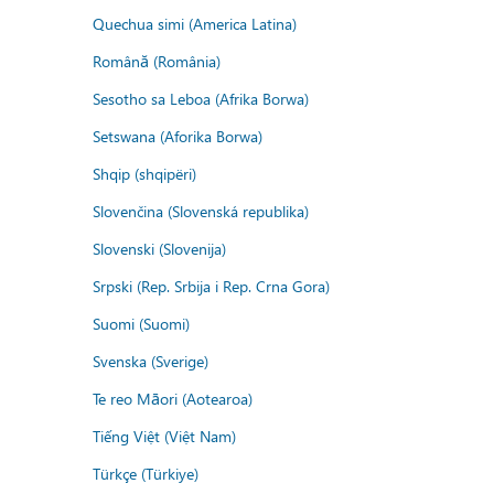
Quechua simi (America Latina)
Română (România)
Sesotho sa Leboa (Afrika Borwa)
Setswana (Aforika Borwa)
Shqip (shqipëri)
Slovenčina (Slovenská republika)
Slovenski (Slovenija)
Srpski (Rep. Srbija i Rep. Crna Gora)
Suomi (Suomi)
Svenska (Sverige)
Te reo Māori (Aotearoa)
Tiếng Việt (Việt Nam)
Türkçe (Türkiye)