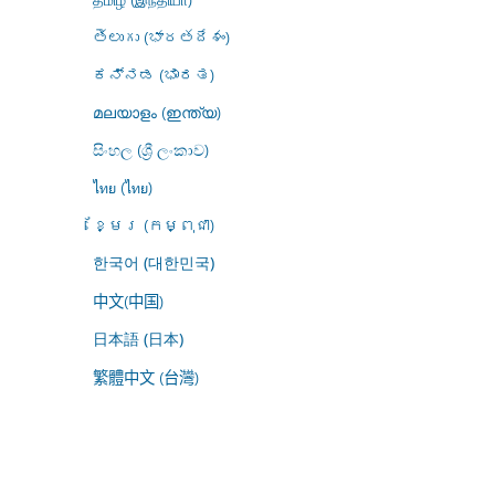
తెలుగు (భారతదేశం)
ಕನ್ನಡ (ಭಾರತ)
മലയാളം (ഇന്ത്യ)
සිංහල (ශ්‍රී ලංකාව)
ไทย (ไทย)
ខ្មែរ (កម្ពុជា)
한국어 (대한민국)
中文(中国)
日本語 (日本)
繁體中文 (台灣)