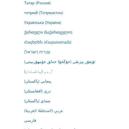
Татар (Россия)
тоҷикӣ (Тоҷикистон)
Українська (Україна)
ქართული (საქართველო)
Հայերեն (Հայաստան)
עברית (ישראל)
ئۇيغۇر يېزىقى (جۇڭخۇا خەلق جۇمھۇرىيىتى)
اُردو (پاکستان)
پنجابی (پاکستان)
درى (افغانستان)
سنڌي (پاکستان)
عربي (المنطقة العربية)
فارسى