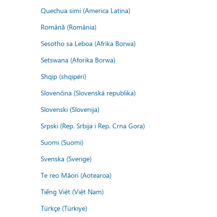
Quechua simi (America Latina)
Română (România)
Sesotho sa Leboa (Afrika Borwa)
Setswana (Aforika Borwa)
Shqip (shqipëri)
Slovenčina (Slovenská republika)
Slovenski (Slovenija)
Srpski (Rep. Srbija i Rep. Crna Gora)
Suomi (Suomi)
Svenska (Sverige)
Te reo Māori (Aotearoa)
Tiếng Việt (Việt Nam)
Türkçe (Türkiye)