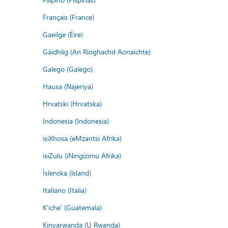
Français (France)
Gaeilge (Éire)
Gàidhlig (An Rìoghachd Aonaichte)
Galego (Galego)
Hausa (Najeriya)
Hrvatski (Hrvatska)
Indonesia (Indonesia)
isiXhosa (eMzantsi Afrika)
isiZulu (iNingizimu Afrika)
Íslenska (ísland)
Italiano (Italia)
K'iche' (Guatemala)
Kinyarwanda (U Rwanda)