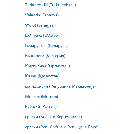
Türkmen dili (Türkmenistan)
Valencià (Espanya)
Wolof (Senegaal)
Ελληνικά (Ελλάδα)
Беларуская (Беларусь)
Български (България)
Кыргызча (Кыргызстан)
Қазақ (Қазақстан)
македонски (Република Македонија)
Монгол (Монгол)
Русский (Россия)
српски (Босна и Херцеговина)
српски (Реп. Србија и Реп. Црна Гора)