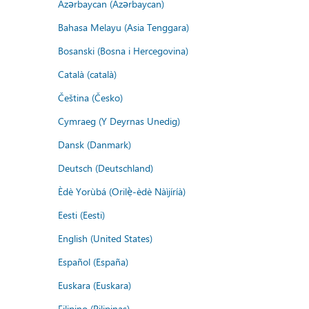
Azərbaycan (Azərbaycan)
Bahasa Melayu (Asia Tenggara)
Bosanski (Bosna i Hercegovina)
Català (català)
Čeština (Česko)
Cymraeg (Y Deyrnas Unedig)
Dansk (Danmark)
Deutsch (Deutschland)
Èdè Yorùbá (Orilẹ̀-èdè Nàìjíríà)
Eesti (Eesti)
English (United States)
Español (España)
Euskara (Euskara)
Filipino (Pilipinas)