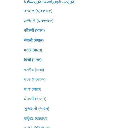
کوردیی ناوەڕاست (کوردستان)
ትግርኛ (ኢትዮጵያ)
አማርኛ (ኢትዮጵያ)
कोंकणी (भारत)
नेपाली (नेपाल)
मराठी (भारत)
हिन्दी (भारत)
অসমীয়া (ভাৰত)
বাংলা (বাংলাদেশ)
বাংলা (ভারত)
ਪੰਜਾਬੀ (ਭਾਰਤ)
ગુજરાતી (ભારત)
ଓଡ଼ିଆ (ଭାରତ)
தமிழ் (இந்தியா)