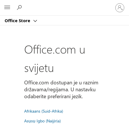
Prijavite
Microsoft
se
u
Office Store
svoj
račun
Office.com u
svijetu
Office.com dostupan je u raznim
državama/regijama. U nastavku
odaberite preferirani jezik.
Afrikaans (Suid-Afrika)
Asụsụ Igbo (Naịjịrịa)