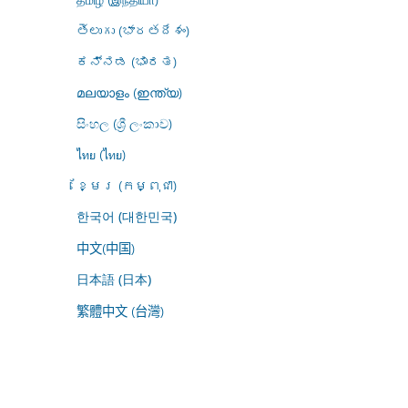
తెలుగు (భారతదేశం)
ಕನ್ನಡ (ಭಾರತ)
മലയാളം (ഇന്ത്യ)
සිංහල (ශ්‍රී ලංකාව)
ไทย (ไทย)
ខ្មែរ (កម្ពុជា)
한국어 (대한민국)
中文(中国)
日本語 (日本)
繁體中文 (台灣)