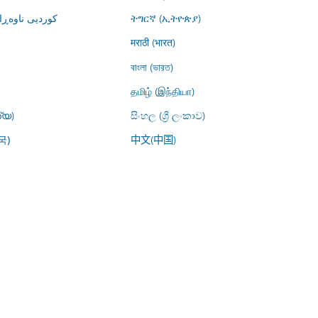
کوردیی ناوە)
ትግርኛ (ኢትዮጵያ)
मराठी (भारत)
বাংলা (ভারত)
தமிழ் (இந்தியா)
്യ)
සිංහල (ශ්‍රී ලංකාව)
中文(中国)
국)