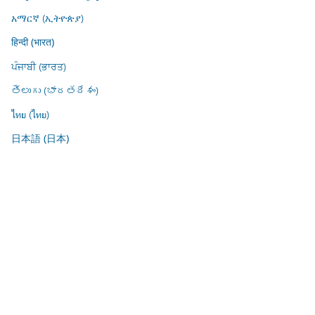
አማርኛ (ኢትዮጵያ)
हिन्दी (भारत)
ਪੰਜਾਬੀ (ਭਾਰਤ)
తెలుగు (భారతదేశం)
ไทย (ไทย)
日本語 (日本)