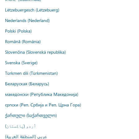
Lëtzebuergesch (Lëtzebuerg)
Nederlands (Nederland)
Polski (Polska)
Română (România)
Slovenčina (Slovenská republika)
Svenska (Sverige)
Türkmen dili (Türkmenistan)
Беларуская (Беларусь)
македонски (Република Македонија)
српски (Реп. Србија и Реп. Црна Гора)
ქართული (საქართველო)
اُردو (پاکستان)
عربي (المنطقة العربية)