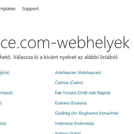
mplates
Support
ice.com-webhelyek
ő. Válassza ki a kívánt nyelvet az alábbi listából.
jịrịa)
Azərbaycan (Azərbaycan)
Čeština (Česko)
chland)
Èdè Yorùbá (Orilẹ̀-èdè Nàìjíríà)
)
Euskara (Euskara)
Gàidhlig (An Rìoghachd Aonaichte)
ska)
Indonesia (Indonesia)
Italiano (Italia)