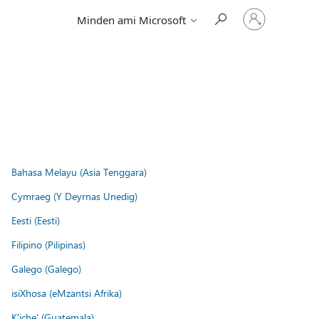
Jelentkezzen
Minden ami Microsoft
be
a
fiókjába
Bahasa Melayu (Asia Tenggara)
Cymraeg (Y Deyrnas Unedig)
Eesti (Eesti)
Filipino (Pilipinas)
Galego (Galego)
isiXhosa (eMzantsi Afrika)
K'iche' (Guatemala)