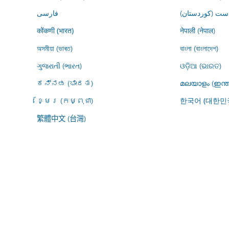
ڕاست (کوردستان
فارسى
नेपाली (नेपाल)
कोंकणी (भारत)
অসমীয়া (ভাৰত)
বাংলা (বাংলাদেশ)
ગુજરાતી (ભારત)
ଓଡ଼ିଆ (ଭାରତ)
ಕನ್ನಡ (ಭಾರತ)
മലയാളം (ഇന്ത
ខ្មែរ (កម្ពុជា)
한국어 (대한민
繁體中文 (台灣)