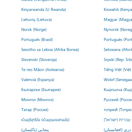
Kinyarwanda (U Rwanda)
Kiswahili (Kenya
Lietuvių (Lietuva)
Magyar (Magya
Norsk (Norge)
Nynorsk (Noreg
Português (Brasil)
Português (Port
Sesotho sa Leboa (Afrika Borwa)
Setswana (Afor
Slovenski (Slovenija)
Srpski (Rep. Srb
Te reo Māori (Aotearoa)
Tiếng Việt (Việ
Valencià (Espanya)
Wolof (Senegaal
Български (България)
Кыргызча (Кыр
Монгол (Монгол)
Русский (Росси
Татар (Россия)
тоҷикӣ (Тоҷик
Հայերեն (Հայաստան)
עברית (ישראל)
درى (افغانستان)
پنجابی (پاکستان)