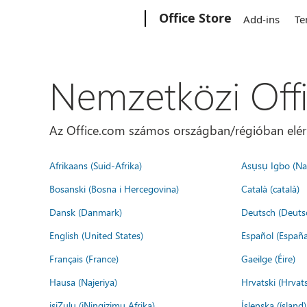
Microsoft
Office Store
Add-ins
Te
Nemzetközi Off
Az Office.com számos országban/régióban elérhet
Afrikaans (Suid-Afrika)
Asụsụ Igbo (Naị
Bosanski (Bosna i Hercegovina)
Català (català)
Dansk (Danmark)
Deutsch (Deuts
English (United States)
Español (España
Français (France)
Gaeilge (Éire)
Hausa (Najeriya)
Hrvatski (Hrvat
isiZulu (iNingizimu Afrika)
Íslenska (ísland)