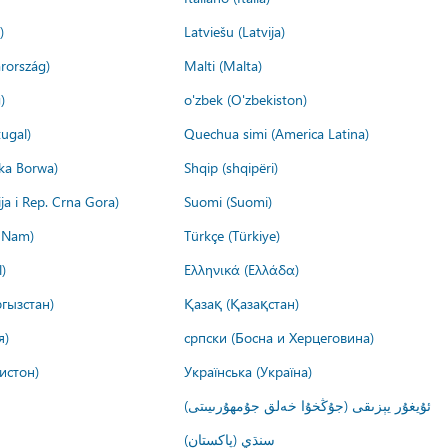
)
Latviešu (Latvija)
rország)
Malti (Malta)
)
o'zbek (O'zbekiston)
ugal)
Quechua simi (America Latina)
ika Borwa)
Shqip (shqipëri)
ija i Rep. Crna Gora)
Suomi (Suomi)
t Nam)
Türkçe (Türkiye)
)
Ελληνικά (Ελλάδα)
гызстан)
Қазақ (Қазақстан)
я)
српски (Босна и Херцеговина)
истон)
Українська (Україна)
ئۇيغۇر يېزىقى (جۇڭخۇا خەلق جۇمھۇرىيىتى)
سنڌي (پاکستان)