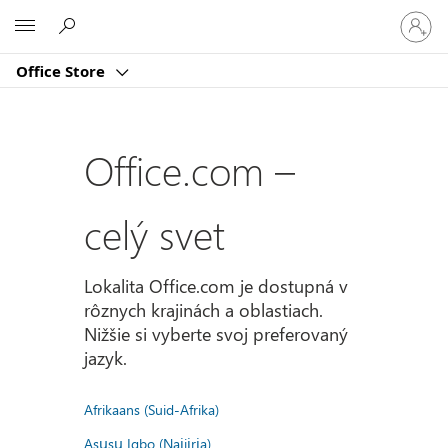
Prihlást
Microsoft
sa
k
Office Store
svojmu
kontu
Office.com –
celý svet
Lokalita Office.com je dostupná v
rôznych krajinách a oblastiach.
Nižšie si vyberte svoj preferovaný
jazyk.
Afrikaans (Suid-Afrika)
Asụsụ Igbo (Naịjịrịa)