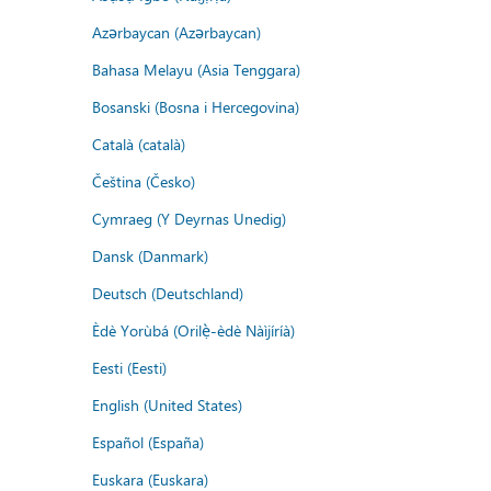
Azərbaycan (Azərbaycan)
Bahasa Melayu (Asia Tenggara)
Bosanski (Bosna i Hercegovina)
Català (català)
Čeština (Česko)
Cymraeg (Y Deyrnas Unedig)
Dansk (Danmark)
Deutsch (Deutschland)
Èdè Yorùbá (Orilẹ̀-èdè Nàìjíríà)
Eesti (Eesti)
English (United States)
Español (España)
Euskara (Euskara)