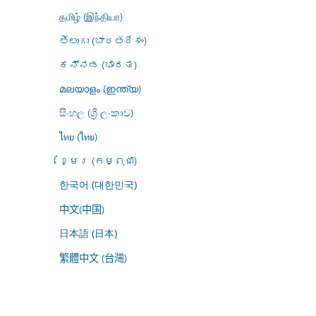
தமிழ் (இந்தியா)
తెలుగు (భారతదేశం)
ಕನ್ನಡ (ಭಾರತ)
മലയാളം (ഇന്ത്യ)
සිංහල (ශ්‍රී ලංකාව)
ไทย (ไทย)
ខ្មែរ (កម្ពុជា)
한국어 (대한민국)
中文(中国)
日本語 (日本)
繁體中文 (台灣)