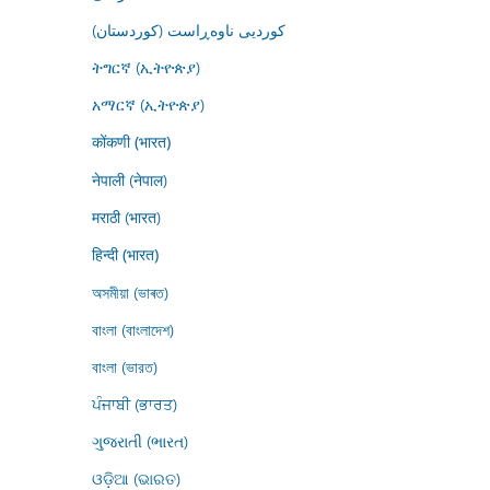
کوردیی ناوەڕاست (کوردستان)
ትግርኛ (ኢትዮጵያ)
አማርኛ (ኢትዮጵያ)
कोंकणी (भारत)
नेपाली (नेपाल)
मराठी (भारत)
हिन्दी (भारत)
অসমীয়া (ভাৰত)
বাংলা (বাংলাদেশ)
বাংলা (ভারত)
ਪੰਜਾਬੀ (ਭਾਰਤ)
ગુજરાતી (ભારત)
ଓଡ଼ିଆ (ଭାରତ)