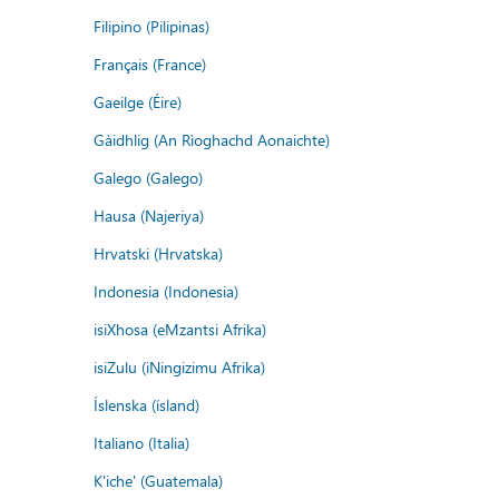
Filipino (Pilipinas)
Français (France)
Gaeilge (Éire)
Gàidhlig (An Rìoghachd Aonaichte)
Galego (Galego)
Hausa (Najeriya)
Hrvatski (Hrvatska)
Indonesia (Indonesia)
isiXhosa (eMzantsi Afrika)
isiZulu (iNingizimu Afrika)
Íslenska (ísland)
Italiano (Italia)
K'iche' (Guatemala)