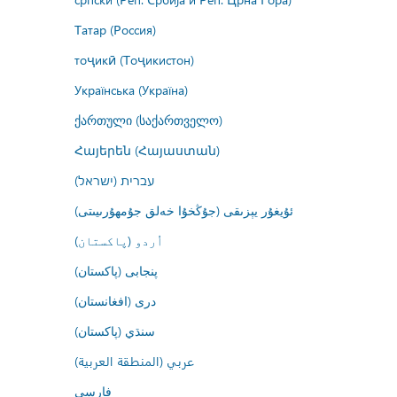
Татар (Россия)
тоҷикӣ (Тоҷикистон)
Українська (Україна)
ქართული (საქართველო)
Հայերեն (Հայաստան)
עברית (ישראל)
ئۇيغۇر يېزىقى (جۇڭخۇا خەلق جۇمھۇرىيىتى)
اُردو (پاکستان)
پنجابی (پاکستان)
درى (افغانستان)
سنڌي (پاکستان)
عربي (المنطقة العربية)
فارسى