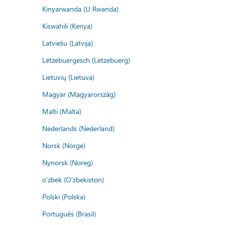
Kinyarwanda (U Rwanda)
Kiswahili (Kenya)
Latviešu (Latvija)
Lëtzebuergesch (Lëtzebuerg)
Lietuvių (Lietuva)
Magyar (Magyarország)
Malti (Malta)
Nederlands (Nederland)
Norsk (Norge)
Nynorsk (Noreg)
o'zbek (O'zbekiston)
Polski (Polska)
Português (Brasil)