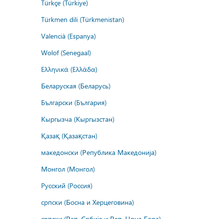
Türkçe (Türkiye)
Türkmen dili (Türkmenistan)
Valencià (Espanya)
Wolof (Senegaal)
Ελληνικά (Ελλάδα)
Беларуская (Беларусь)
Български (България)
Кыргызча (Кыргызстан)
Қазақ (Қазақстан)
македонски (Република Македонија)
Монгол (Монгол)
Русский (Россия)
српски (Босна и Херцеговина)
српски (Реп. Србија и Реп. Црна Гора)