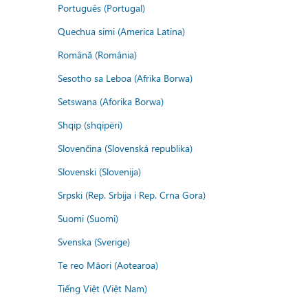
Português (Portugal)
Quechua simi (America Latina)
Română (România)
Sesotho sa Leboa (Afrika Borwa)
Setswana (Aforika Borwa)
Shqip (shqipëri)
Slovenčina (Slovenská republika)
Slovenski (Slovenija)
Srpski (Rep. Srbija i Rep. Crna Gora)
Suomi (Suomi)
Svenska (Sverige)
Te reo Māori (Aotearoa)
Tiếng Việt (Việt Nam)