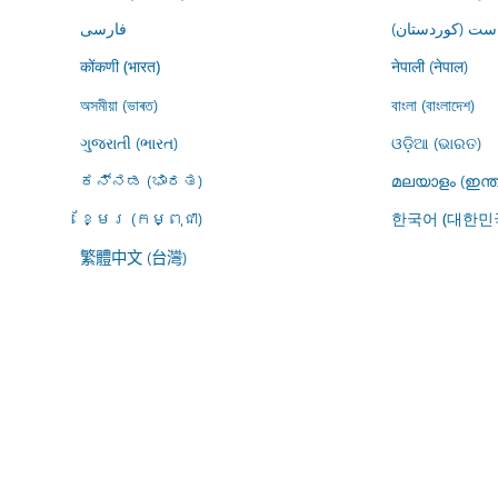
ڕاست (کوردستان
فارسى
नेपाली (नेपाल)
कोंकणी (भारत)
অসমীয়া (ভাৰত)
বাংলা (বাংলাদেশ)
ગુજરાતી (ભારત)
ଓଡ଼ିଆ (ଭାରତ)
ಕನ್ನಡ (ಭಾರತ)
മലയാളം (ഇന്ത
ខ្មែរ (កម្ពុជា)
한국어 (대한민
繁體中文 (台灣)