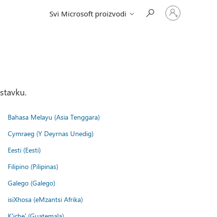
Prijavite
Svi Microsoft proizvodi
se
na
nalog
stavku.
Bahasa Melayu (Asia Tenggara)
Cymraeg (Y Deyrnas Unedig)
Eesti (Eesti)
Filipino (Pilipinas)
Galego (Galego)
isiXhosa (eMzantsi Afrika)
K'iche' (Guatemala)