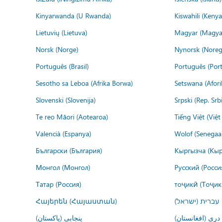
Kinyarwanda (U Rwanda)
Kiswahili (Kenya
Lietuvių (Lietuva)
Magyar (Magya
Norsk (Norge)
Nynorsk (Noreg
Português (Brasil)
Português (Port
Sesotho sa Leboa (Afrika Borwa)
Setswana (Afor
Slovenski (Slovenija)
Srpski (Rep. Srb
Te reo Māori (Aotearoa)
Tiếng Việt (Việ
Valencià (Espanya)
Wolof (Senegaal
Български (България)
Кыргызча (Кыр
Монгол (Монгол)
Русский (Росси
Татар (Россия)
тоҷикӣ (Тоҷик
Հայերեն (Հայաստան)
עברית (ישראל)
درى (افغانستان)
پنجابی (پاکستان)