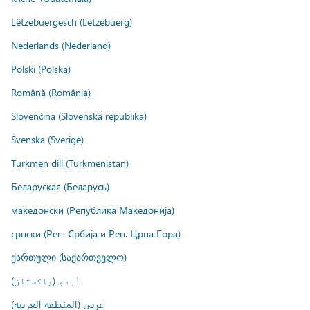
Lëtzebuergesch (Lëtzebuerg)
Nederlands (Nederland)
Polski (Polska)
Română (România)
Slovenčina (Slovenská republika)
Svenska (Sverige)
Türkmen dili (Türkmenistan)
Беларуская (Беларусь)
македонски (Република Македонија)
српски (Реп. Србија и Реп. Црна Гора)
ქართული (საქართველო)
اُردو (پاکستان)
عربي (المنطقة العربية)