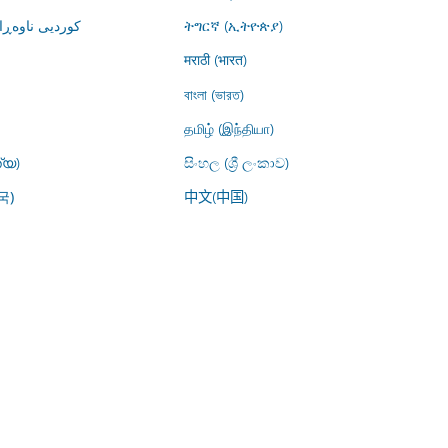
کوردیی ناوە)
ትግርኛ (ኢትዮጵያ)
मराठी (भारत)
বাংলা (ভারত)
தமிழ் (இந்தியா)
്യ)
සිංහල (ශ්‍රී ලංකාව)
中文(中国)
국)