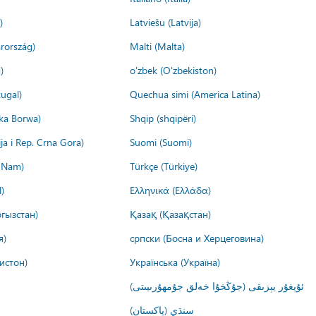
)
Latviešu (Latvija)
rország)
Malti (Malta)
)
o'zbek (O'zbekiston)
ugal)
Quechua simi (America Latina)
ika Borwa)
Shqip (shqipëri)
ija i Rep. Crna Gora)
Suomi (Suomi)
t Nam)
Türkçe (Türkiye)
)
Ελληνικά (Ελλάδα)
гызстан)
Қазақ (Қазақстан)
я)
српски (Босна и Херцеговина)
истон)
Українська (Україна)
ئۇيغۇر يېزىقى (جۇڭخۇا خەلق جۇمھۇرىيىتى)
سنڌي (پاکستان)