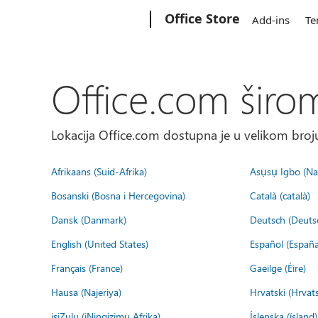
Microsoft
Office Store
Add-ins
Te
Office.com širo
Lokacija Office.com dostupna je u velikom broju
Afrikaans (Suid-Afrika)
Asụsụ Igbo (Naị
Bosanski (Bosna i Hercegovina)
Català (català)
Dansk (Danmark)
Deutsch (Deuts
English (United States)
Español (España
Français (France)
Gaeilge (Éire)
Hausa (Najeriya)
Hrvatski (Hrvat
isiZulu (iNingizimu Afrika)
Íslenska (ísland)