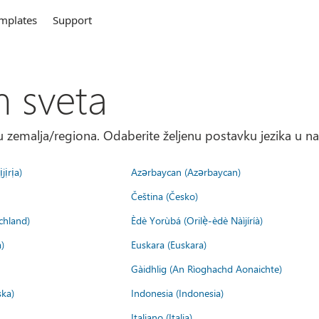
mplates
Support
m sveta
 zemalja/regiona. Odaberite željenu postavku jezika u na
jịrịa)
Azərbaycan (Azərbaycan)
Čeština (Česko)
chland)
Èdè Yorùbá (Orilẹ̀-èdè Nàìjíríà)
)
Euskara (Euskara)
Gàidhlig (An Rìoghachd Aonaichte)
ska)
Indonesia (Indonesia)
Italiano (Italia)