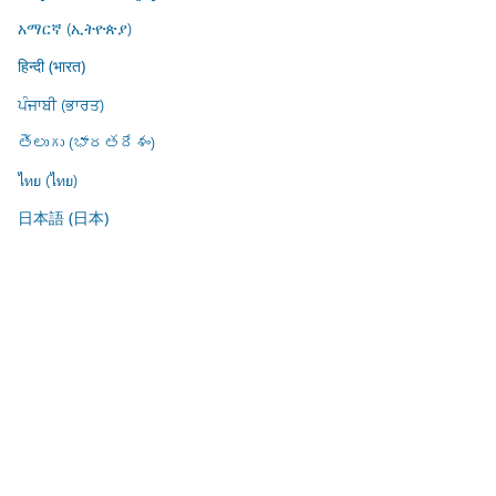
አማርኛ (ኢትዮጵያ)
हिन्दी (भारत)
ਪੰਜਾਬੀ (ਭਾਰਤ)
తెలుగు (భారతదేశం)
ไทย (ไทย)
日本語 (日本)