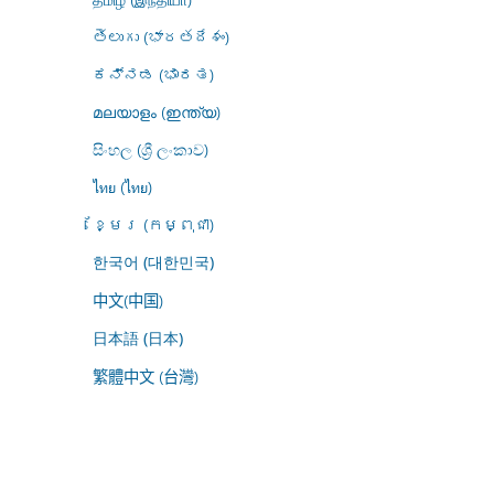
తెలుగు (భారతదేశం)
ಕನ್ನಡ (ಭಾರತ)
മലയാളം (ഇന്ത്യ)
සිංහල (ශ්‍රී ලංකාව)
ไทย (ไทย)
ខ្មែរ (កម្ពុជា)
한국어 (대한민국)
中文(中国)
日本語 (日本)
繁體中文 (台灣)