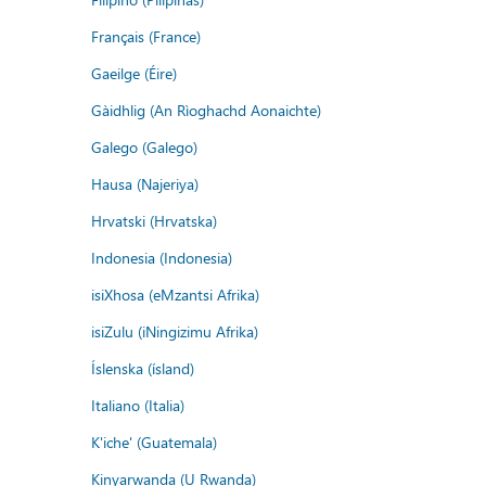
Français (France)
Gaeilge (Éire)
Gàidhlig (An Rìoghachd Aonaichte)
Galego (Galego)
Hausa (Najeriya)
Hrvatski (Hrvatska)
Indonesia (Indonesia)
isiXhosa (eMzantsi Afrika)
isiZulu (iNingizimu Afrika)
Íslenska (ísland)
Italiano (Italia)
K'iche' (Guatemala)
Kinyarwanda (U Rwanda)