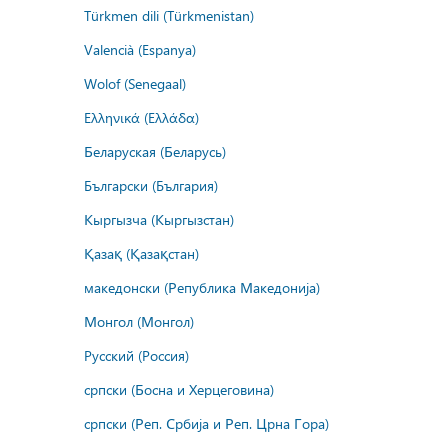
Türkmen dili (Türkmenistan)
Valencià (Espanya)
Wolof (Senegaal)
Ελληνικά (Ελλάδα)
Беларуская (Беларусь)
Български (България)
Кыргызча (Кыргызстан)
Қазақ (Қазақстан)
македонски (Република Македонија)
Монгол (Монгол)
Русский (Россия)
српски (Босна и Херцеговина)
српски (Реп. Србија и Реп. Црна Гора)