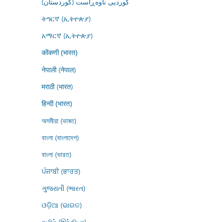
کوردیی ناوەڕاست (کوردستان)
ትግርኛ (ኢትዮጵያ)
አማርኛ (ኢትዮጵያ)
कोंकणी (भारत)
नेपाली (नेपाल)
मराठी (भारत)
हिन्दी (भारत)
অসমীয়া (ভাৰত)
বাংলা (বাংলাদেশ)
বাংলা (ভারত)
ਪੰਜਾਬੀ (ਭਾਰਤ)
ગુજરાતી (ભારત)
ଓଡ଼ିଆ (ଭାରତ)
தமிழ் (இந்தியா)