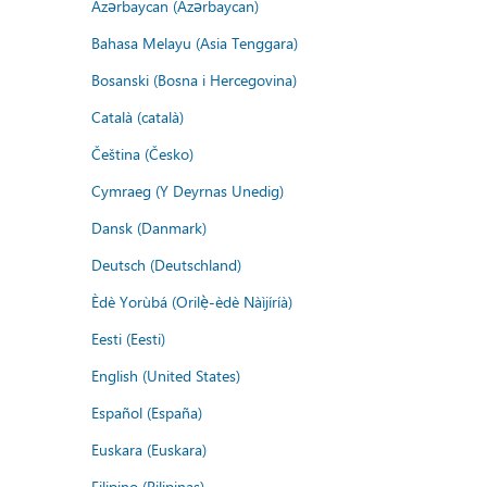
Azərbaycan (Azərbaycan)
Bahasa Melayu (Asia Tenggara)
Bosanski (Bosna i Hercegovina)
Català (català)
Čeština (Česko)
Cymraeg (Y Deyrnas Unedig)
Dansk (Danmark)
Deutsch (Deutschland)
Èdè Yorùbá (Orilẹ̀-èdè Nàìjíríà)
Eesti (Eesti)
English (United States)
Español (España)
Euskara (Euskara)
Filipino (Pilipinas)