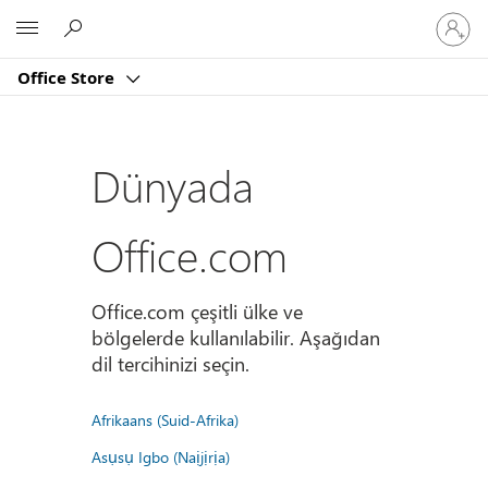
Hesabın
Microsoft
oturum
açın
Office Store
Dünyada
Office.com
Office.com çeşitli ülke ve
bölgelerde kullanılabilir. Aşağıdan
dil tercihinizi seçin.
Afrikaans (Suid-Afrika)
Asụsụ Igbo (Naịjịrịa)