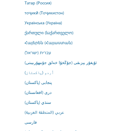
Татар (Россия)
тоҷикӣ (Тоҷикистон)
Українська (Україна)
ქართული (საქართველო)
Հայերեն (Հայաստան)
עברית (ישראל)
ئۇيغۇر يېزىقى (جۇڭخۇا خەلق جۇمھۇرىيىتى)
اُردو (پاکستان)
پنجابی (پاکستان)
درى (افغانستان)
سنڌي (پاکستان)
عربي (المنطقة العربية)
فارسى