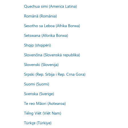
Quechua simi (America Latina)
Română (România)
Sesotho sa Leboa (Afrika Borwa)
Setswana (Aforika Borwa)
Shqip (shqipëri)
Slovenčina (Slovenská republika)
Slovenski (Slovenija)
Srpski (Rep. Srbija i Rep. Crna Gora)
Suomi (Suomi)
Svenska (Sverige)
Te reo Māori (Aotearoa)
Tiếng Việt (Việt Nam)
Türkçe (Türkiye)