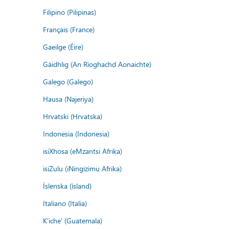
Filipino (Pilipinas)
Français (France)
Gaeilge (Éire)
Gàidhlig (An Rìoghachd Aonaichte)
Galego (Galego)
Hausa (Najeriya)
Hrvatski (Hrvatska)
Indonesia (Indonesia)
isiXhosa (eMzantsi Afrika)
isiZulu (iNingizimu Afrika)
Íslenska (ísland)
Italiano (Italia)
K'iche' (Guatemala)