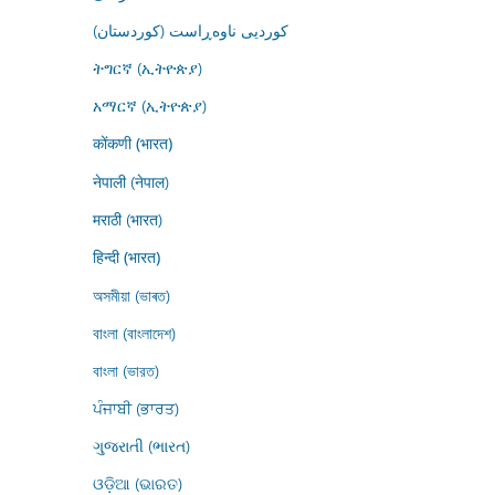
کوردیی ناوەڕاست (کوردستان)
ትግርኛ (ኢትዮጵያ)
አማርኛ (ኢትዮጵያ)
कोंकणी (भारत)
नेपाली (नेपाल)
मराठी (भारत)
हिन्दी (भारत)
অসমীয়া (ভাৰত)
বাংলা (বাংলাদেশ)
বাংলা (ভারত)
ਪੰਜਾਬੀ (ਭਾਰਤ)
ગુજરાતી (ભારત)
ଓଡ଼ିଆ (ଭାରତ)