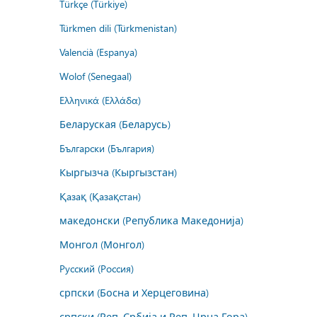
Türkçe (Türkiye)
Türkmen dili (Türkmenistan)
Valencià (Espanya)
Wolof (Senegaal)
Ελληνικά (Ελλάδα)
Беларуская (Беларусь)
Български (България)
Кыргызча (Кыргызстан)
Қазақ (Қазақстан)
македонски (Република Македонија)
Монгол (Монгол)
Русский (Россия)
српски (Босна и Херцеговина)
српски (Реп. Србија и Реп. Црна Гора)