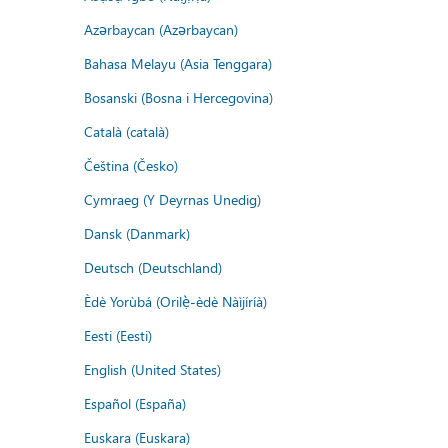
Azərbaycan (Azərbaycan)
Bahasa Melayu (Asia Tenggara)
Bosanski (Bosna i Hercegovina)
Català (català)
Čeština (Česko)
Cymraeg (Y Deyrnas Unedig)
Dansk (Danmark)
Deutsch (Deutschland)
Èdè Yorùbá (Orilẹ̀-èdè Nàìjíríà)
Eesti (Eesti)
English (United States)
Español (España)
Euskara (Euskara)