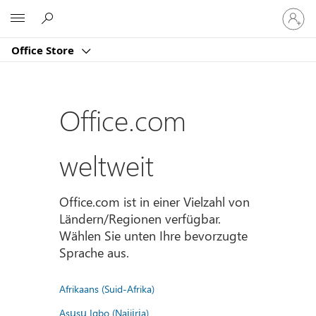
Bei
Microsoft
Ihrem
Konto
Office Store
anmeld
Office.com
weltweit
Office.com ist in einer Vielzahl von
Ländern/Regionen verfügbar.
Wählen Sie unten Ihre bevorzugte
Sprache aus.
Afrikaans (Suid-Afrika)
Asụsụ Igbo (Naịjịrịa)