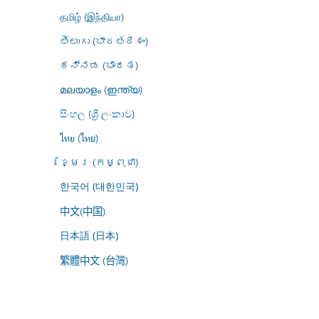
தமிழ் (இந்தியா)
తెలుగు (భారతదేశం)
ಕನ್ನಡ (ಭಾರತ)
മലയാളം (ഇന്ത്യ)
සිංහල (ශ්‍රී ලංකාව)
ไทย (ไทย)
ខ្មែរ (កម្ពុជា)
한국어 (대한민국)
中文(中国)
日本語 (日本)
繁體中文 (台灣)