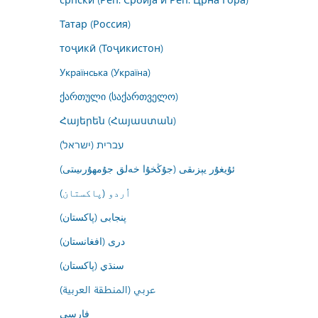
Татар (Россия)
тоҷикӣ (Тоҷикистон)
Українська (Україна)
ქართული (საქართველო)
Հայերեն (Հայաստան)
עברית (ישראל)
ئۇيغۇر يېزىقى (جۇڭخۇا خەلق جۇمھۇرىيىتى)
اُردو (پاکستان)
پنجابی (پاکستان)
درى (افغانستان)
سنڌي (پاکستان)
عربي (المنطقة العربية)
فارسى