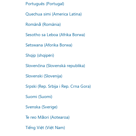
Português (Portugal)
Quechua simi (America Latina)
Română (România)
Sesotho sa Leboa (Afrika Borwa)
Setswana (Aforika Borwa)
Shqip (shqipëri)
Slovenčina (Slovenská republika)
Slovenski (Slovenija)
Srpski (Rep. Srbija i Rep. Crna Gora)
Suomi (Suomi)
Svenska (Sverige)
Te reo Māori (Aotearoa)
Tiếng Việt (Việt Nam)