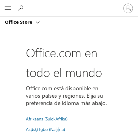
Iniciar
Microsoft
sesión
en
Office Store
tu
cuenta
Office.com en
todo el mundo
Office.com está disponible en
varios países y regiones. Elija su
preferencia de idioma más abajo.
Afrikaans (Suid-Afrika)
Asụsụ Igbo (Naịjịrịa)