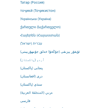
Татар (Россия)
тоҷикӣ (Тоҷикистон)
Українська (Україна)
ქართული (საქართველო)
Հայերեն (Հայաստան)
עברית (ישראל)
ئۇيغۇر يېزىقى (جۇڭخۇا خەلق جۇمھۇرىيىتى)
اُردو (پاکستان)
پنجابی (پاکستان)
درى (افغانستان)
سنڌي (پاکستان)
عربي (المنطقة العربية)
فارسى