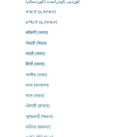
کوردیی ناوەڕاست (کوردستان)
ትግርኛ (ኢትዮጵያ)
አማርኛ (ኢትዮጵያ)
कोंकणी (भारत)
नेपाली (नेपाल)
मराठी (भारत)
हिन्दी (भारत)
অসমীয়া (ভাৰত)
বাংলা (বাংলাদেশ)
বাংলা (ভারত)
ਪੰਜਾਬੀ (ਭਾਰਤ)
ગુજરાતી (ભારત)
ଓଡ଼ିଆ (ଭାରତ)
தமிழ் (இந்தியா)