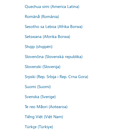
Quechua simi (America Latina)
Română (România)
Sesotho sa Leboa (Afrika Borwa)
Setswana (Aforika Borwa)
Shqip (shqipëri)
Slovenčina (Slovenská republika)
Slovenski (Slovenija)
Srpski (Rep. Srbija i Rep. Crna Gora)
Suomi (Suomi)
Svenska (Sverige)
Te reo Māori (Aotearoa)
Tiếng Việt (Việt Nam)
Türkçe (Türkiye)