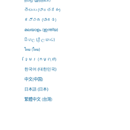
తెలుగు (భారతదేశం)
ಕನ್ನಡ (ಭಾರತ)
മലയാളം (ഇന്ത്യ)
සිංහල (ශ්‍රී ලංකාව)
ไทย (ไทย)
ខ្មែរ (កម្ពុជា)
한국어 (대한민국)
中文(中国)
日本語 (日本)
繁體中文 (台灣)