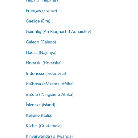
Français (France)
Gaeilge (Éire)
Gàidhlig (An Rìoghachd Aonaichte)
Galego (Galego)
Hausa (Najeriya)
Hrvatski (Hrvatska)
Indonesia (Indonesia)
isiXhosa (eMzantsi Afrika)
isiZulu (iNingizimu Afrika)
Íslenska (ísland)
Italiano (Italia)
K'iche' (Guatemala)
Kinyarwanda (U Rwanda)