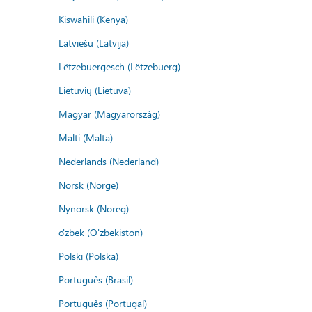
Kiswahili (Kenya)
Latviešu (Latvija)
Lëtzebuergesch (Lëtzebuerg)
Lietuvių (Lietuva)
Magyar (Magyarország)
Malti (Malta)
Nederlands (Nederland)
Norsk (Norge)
Nynorsk (Noreg)
o'zbek (O'zbekiston)
Polski (Polska)
Português (Brasil)
Português (Portugal)