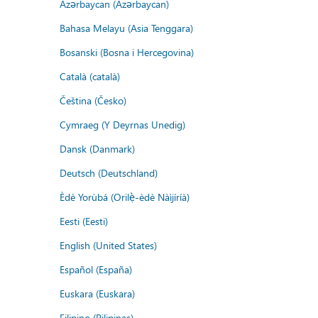
Azərbaycan (Azərbaycan)
Bahasa Melayu (Asia Tenggara)
Bosanski (Bosna i Hercegovina)
Català (català)
Čeština (Česko)
Cymraeg (Y Deyrnas Unedig)
Dansk (Danmark)
Deutsch (Deutschland)
Èdè Yorùbá (Orilẹ̀-èdè Nàìjíríà)
Eesti (Eesti)
English (United States)
Español (España)
Euskara (Euskara)
Filipino (Pilipinas)