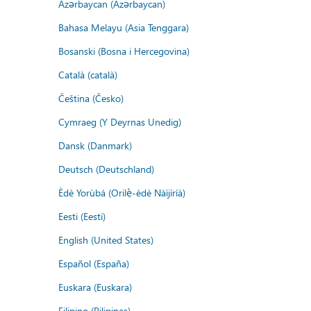
Azərbaycan (Azərbaycan)
Bahasa Melayu (Asia Tenggara)
Bosanski (Bosna i Hercegovina)
Català (català)
Čeština (Česko)
Cymraeg (Y Deyrnas Unedig)
Dansk (Danmark)
Deutsch (Deutschland)
Èdè Yorùbá (Orilẹ̀-èdè Nàìjíríà)
Eesti (Eesti)
English (United States)
Español (España)
Euskara (Euskara)
Filipino (Pilipinas)