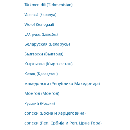
Türkmen dili (Türkmenistan)
Valencià (Espanya)
Wolof (Senegaal)
Ελληνικά (Ελλάδα)
Беларуская (Беларусь)
Български (България)
Кыргызча (Кыргызстан)
Қазақ (Қазақстан)
македонски (Република Македонија)
Монгол (Монгол)
Русский (Россия)
српски (Босна и Херцеговина)
српски (Реп. Србија и Реп. Црна Гора)