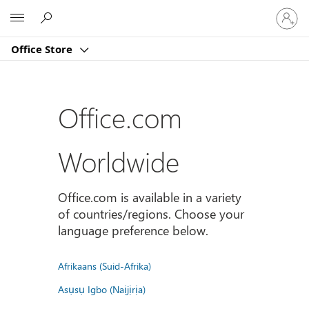
Sign
Microsoft
in
to
Office Store
your
account
Office.com
Worldwide
Office.com is available in a variety
of countries/regions. Choose your
language preference below.
Afrikaans (Suid-Afrika)
Asụsụ Igbo (Naịjịrịa)