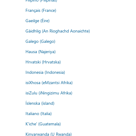
Français (France)
Gaeilge (Éire)
Gàidhlig (An Rìoghachd Aonaichte)
Galego (Galego)
Hausa (Najeriya)
Hrvatski (Hrvatska)
Indonesia (Indonesia)
isiXhosa (eMzantsi Afrika)
isiZulu (iNingizimu Afrika)
Íslenska (ísland)
Italiano (Italia)
K'iche' (Guatemala)
Kinyarwanda (U Rwanda)