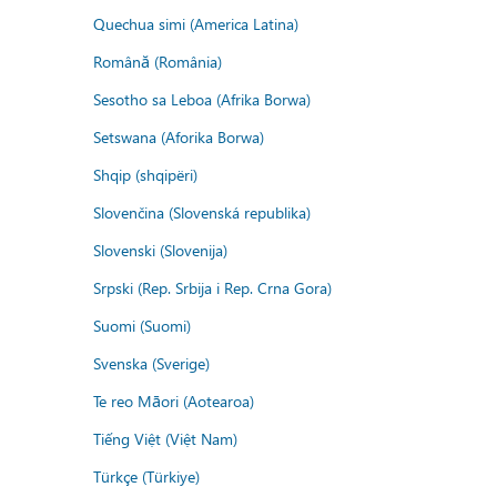
Quechua simi (America Latina)
Română (România)
Sesotho sa Leboa (Afrika Borwa)
Setswana (Aforika Borwa)
Shqip (shqipëri)
Slovenčina (Slovenská republika)
Slovenski (Slovenija)
Srpski (Rep. Srbija i Rep. Crna Gora)
Suomi (Suomi)
Svenska (Sverige)
Te reo Māori (Aotearoa)
Tiếng Việt (Việt Nam)
Türkçe (Türkiye)