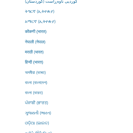
کوردیی ناوەڕاست (کوردستان)
ትግርኛ (ኢትዮጵያ)
አማርኛ (ኢትዮጵያ)
कोंकणी (भारत)
नेपाली (नेपाल)
मराठी (भारत)
हिन्दी (भारत)
অসমীয়া (ভাৰত)
বাংলা (বাংলাদেশ)
বাংলা (ভারত)
ਪੰਜਾਬੀ (ਭਾਰਤ)
ગુજરાતી (ભારત)
ଓଡ଼ିଆ (ଭାରତ)
தமிழ் (இந்தியா)