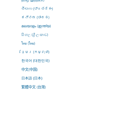
తెలుగు (భారతదేశం)
ಕನ್ನಡ (ಭಾರತ)
മലയാളം (ഇന്ത്യ)
සිංහල (ශ්‍රී ලංකාව)
ไทย (ไทย)
ខ្មែរ (កម្ពុជា)
한국어 (대한민국)
中文(中国)
日本語 (日本)
繁體中文 (台灣)