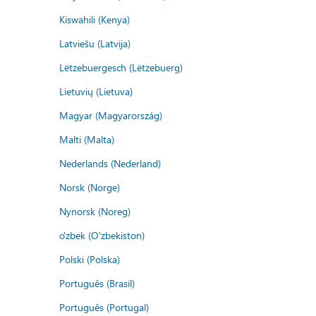
Kiswahili (Kenya)
Latviešu (Latvija)
Lëtzebuergesch (Lëtzebuerg)
Lietuvių (Lietuva)
Magyar (Magyarország)
Malti (Malta)
Nederlands (Nederland)
Norsk (Norge)
Nynorsk (Noreg)
o'zbek (O'zbekiston)
Polski (Polska)
Português (Brasil)
Português (Portugal)