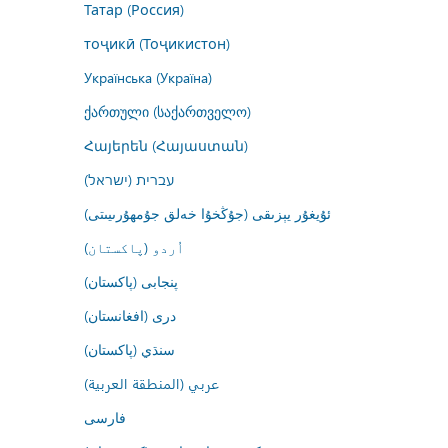
Татар (Россия)
тоҷикӣ (Тоҷикистон)
Українська (Україна)
ქართული (საქართველო)
Հայերեն (Հայաստան)
עברית (ישראל)
ئۇيغۇر يېزىقى (جۇڭخۇا خەلق جۇمھۇرىيىتى)
اُردو (پاکستان)
پنجابی (پاکستان)
درى (افغانستان)
سنڌي (پاکستان)
عربي (المنطقة العربية)
فارسى